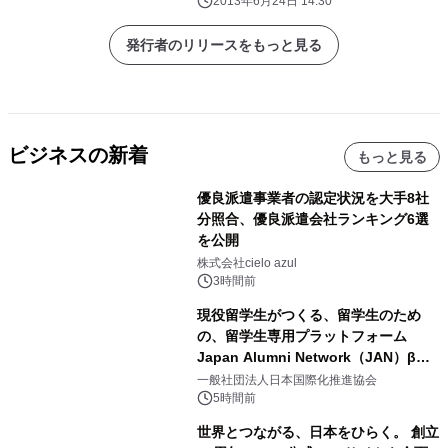
2013年6月24日 14:30
発行者のリリースをもっと見る
ビジネスの新着
もっと見る
優良派遣事業者の認定状況を大手8社
分照合、優良派遣会社ランキング6選
を公開
株式会社cielo azul
3時間前
現役留学生がつくる、留学生のため
の、留学生専用プラットフォーム
Japan Alumni Network（JAN）β版
をリリース
一般社団法人日本国際化推進協会
5時間前
世界とつながる、日本をひらく。 創立