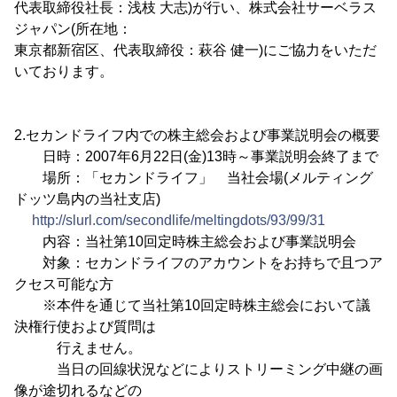
代表取締役社長：浅枝 大志)が行い、株式会社サーベラス
ジャパン(所在地：
東京都新宿区、代表取締役：萩谷 健一)にご協力をいただ
いております。
2.セカンドライフ内での株主総会および事業説明会の概要
日時：2007年6月22日(金)13時～事業説明会終了まで
場所：「セカンドライフ」 当社会場(メルティング
ドッツ島内の当社支店)
http://slurl.com/secondlife/meltingdots/93/99/31
内容：当社第10回定時株主総会および事業説明会
対象：セカンドライフのアカウントをお持ちで且つア
クセス可能な方
※本件を通じて当社第10回定時株主総会において議
決権行使および質問は
行えません。
当日の回線状況などによりストリーミング中継の画
像が途切れるなどの