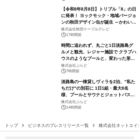
【令和8年8月8日】トリプル「8」の日
に発表！ ヨックモック・地域バージョ
ンの秋田デザイン缶が誕生 ～かわいい
4
秋田犬の子犬と秋田の四季と名所を巡
株式会社秋田ケーブルテレビ
るパッケージ～ 9月1日(火)秋田県内で
17時間前
販売開始
時間に追われず、丸ごと1日淡路島グ
ルメと観光、レジャー施設で クラブハ
ウスのようなプールと、変わった形の
5
サウナも 「THE BOXY AWAJI」のお
株式会社ぷらど
得な素泊まり連泊プランで
7時間前
淡路島の一棟貸しヴィラを2泊、"私た
ちだけ"の別荘に 1日1組・最大8名
様、プールとサウナとジェットバス付
6
きで Villa Mon Temps AWAJIの連泊
株式会社ぷらど
素泊りプラン
14時間前
トップ
ビジネスのプレスリリース一覧
株式会社ネットエイ