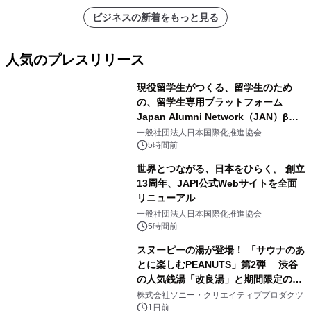
ビジネスの新着をもっと見る
人気のプレスリリース
現役留学生がつくる、留学生のため
の、留学生専用プラットフォーム
Japan Alumni Network（JAN）β版
1
をリリース
一般社団法人日本国際化推進協会
5時間前
世界とつながる、日本をひらく。 創立
13周年、JAPI公式Webサイトを全面
リニューアル
2
一般社団法人日本国際化推進協会
5時間前
スヌーピーの湯が登場！ 「サウナのあ
とに楽しむPEANUTS」第2弾 渋谷
の人気銭湯「改良湯」と期間限定のコ
3
ラボレーション サウナイキタイコラ
株式会社ソニー・クリエイティブプロダクツ
ボグッズも発売決定！
1日前