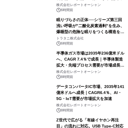
牽引
株式会社レポートオーシャン
6時間前
眠りづらさの正体──シリーズ第三回
浅い呼吸が"二酸化炭素過剰"を生み、
爆睡型の危険な眠りをつくる構造を解
説
トラタニ株式会社
6時間前
半導体ガス市場は2035年236億米ドル
へ、CAGR 7.4％で成長｜半導体製造
拡大・先端プロセス需要が市場成長を
加速
株式会社レポートオーシャン
8時間前
データコンバータIC市場、2035年141
億米ドルへ成長｜CAGR6.4％、AI・
5G・IoT需要が市場拡大を加速
株式会社レポートオーシャン
8時間前
Z世代で広がる「有線イヤホン再注
目」の流れに対応。USB Type-C対応