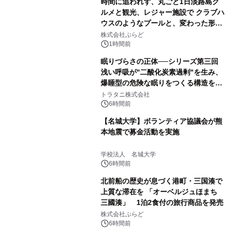
時間に追われず、丸ごと1日淡路島グ
ルメと観光、レジャー施設で クラブハ
ウスのようなプールと、変わった形の
サウナも 「THE BOXY AWAJI」のお
株式会社ぷらど
得な素泊まり連泊プランで
1時間前
眠りづらさの正体──シリーズ第三回
浅い呼吸が"二酸化炭素過剰"を生み、
爆睡型の危険な眠りをつくる構造を解
説
トラタニ株式会社
6時間前
【名城大学】ボランティア協議会が熊
本地震で募金活動を実施
学校法人 名城大学
6時間前
北前船の歴史が息づく港町・三国湊で
上質な滞在を 「オーベルジュほまち
三國湊」 1泊2食付の旅行商品を発売
株式会社ぷらど
6時間前