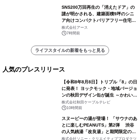
SNS200万回再生の「消えたドア」の
謎が明かされる、建築面積9坪のシニ
ア向けコンパクトバリアフリー住宅が
誕生
株式会社アース
7時間前
ライフスタイルの新着をもっと見る
人気のプレスリリース
【令和8年8月8日】トリプル「8」の日
に発表！ ヨックモック・地域バージョ
ンの秋田デザイン缶が誕生 ～かわいい
1
秋田犬の子犬と秋田の四季と名所を巡
株式会社秋田ケーブルテレビ
るパッケージ～ 9月1日(火)秋田県内で
10時間前
販売開始
スヌーピーの湯が登場！ 「サウナのあ
とに楽しむPEANUTS」第2弾 渋谷
の人気銭湯「改良湯」と期間限定のコ
2
ラボレーション サウナイキタイコラ
株式会社ソニー・クリエイティブプロダクツ