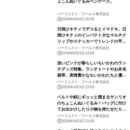
ょこんぬいぐるみペンケース。
パーフェクト・ワールド株式会社
2026年4月4日 00:05
日焼けキティでデコるとイマドキ。日
焼けキティのインパクト大なマルチク
リップやステッカーでトレンドの平成
レトロ感ばっちりです。
パーフェクト・ワールド株式会社
2026年4月3日 23:05
淡いピンクが春らしいちいかわのラン
チグッズ特集。ランチトートやお弁当
箱等、表情豊かなちいかわたちと優し
いピンク色に心和む
パーフェクト・ワールド株式会社
2026年4月3日 22:05
ベルトや紐にギュッと掴まるサンリオ
のちょこんぬいぐるみ！バッグに付け
てお出かけしたり小物を持たせたりと
自由に楽しめる！
パーフェクト・ワールド株式会社
2026年4月3日 21:05