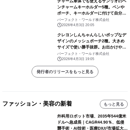
チャーム単体でも使えるサンリオのペ
ンチャームキーホルダー5種。ペンや
ポーチ、キーホルダーに付けて自分だ
けのアレンジしよう
パーフェクト・ワールド株式会社
2026年4月3日 20:05
クレヨンしんちゃんらしいポップなデ
ザインのメッシュポーチ2種。大きめ
サイズで使い勝手抜群。お出かけや旅
行にぜひ！
パーフェクト・ワールド株式会社
2026年4月3日 19:05
発行者のリリースをもっと見る
ファッション・美容の新着
もっと見る
外科用ロボット市場、2035年544億米
ドルへ急成長｜CAGR44.90％、低侵
襲手術・AI技術・医療DXが市場拡大を