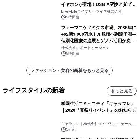
イヤホンが登場！USB-A変換アダプタ
ー付きでスマホからパソコンまで幅広
LivelyLifeライブリーライフ株式会社
く活用可能
9時間前
ファーマコゲノミクス市場、2035年に
462億9,000万米ドル規模へ到達予測―
個別化医療の進展とゲノム活用が次世
代ヘルスケア投資を加速
株式会社レポートオーシャン
9時間前
ファッション・美容の新着をもっと見る
ライフスタイルの新着
もっと見る
学園生活コミュニティ「キャラフレ」
｜2026『夏祭りイベント』のお知らせ
キャラフレ｜株式会社エイプリル・データ・
デザインズ
5分前