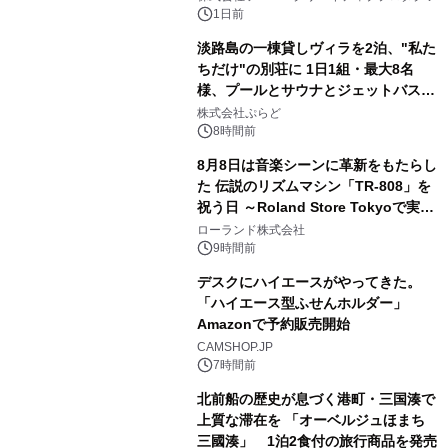
ボグッズも発売決定！
1日前
淡路島の一棟貸しヴィラを2泊、"私た
ちだけ"の別荘に 1日1組・最大8名
様、プールとサウナとジェットバス付
3
きで Villa Mon Temps AWAJIの連泊
株式会社ぷらど
素泊りプラン
8時間前
8月8日は音楽シーンに革新をもたらし
た 伝説のリズムマシン「TR-808」を
祝う日 ～Roland Store Tokyoで実機
4
を展示しての 記念キャンペーンを開
ローランド株式会社
催 英国ラジオ「NTS」の 特別プログ
9時間前
ラムや、「TR-808」を愛する伝説的
デスクにハイエースがやってきた。
アーティストを フィーチャーしたアニ
「ハイエース型ふせんホルダー」
メーションを公開～
Amazonで予約販売開始
5
CAMSHOP.JP
7時間前
北前船の歴史が息づく港町・三国湊で
上質な滞在を 「オーベルジュほまち
三國湊」 1泊2食付の旅行商品を発売