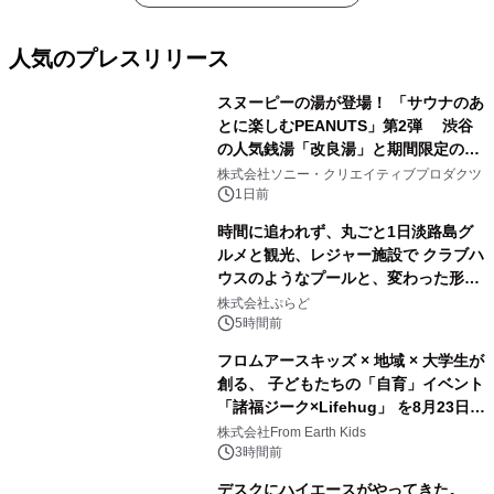
人気のプレスリリース
スヌーピーの湯が登場！ 「サウナのあ
とに楽しむPEANUTS」第2弾 渋谷
の人気銭湯「改良湯」と期間限定のコ
1
ラボレーション サウナイキタイコラ
株式会社ソニー・クリエイティブプロダクツ
ボグッズも発売決定！
1日前
時間に追われず、丸ごと1日淡路島グ
ルメと観光、レジャー施設で クラブハ
ウスのようなプールと、変わった形の
2
サウナも 「THE BOXY AWAJI」のお
株式会社ぷらど
得な素泊まり連泊プランで
5時間前
フロムアースキッズ × 地域 × 大学生が
創る、 子どもたちの「自育」イベント
「諸福ジーク×Lifehug」 を8月23日
3
(日)開催
株式会社From Earth Kids
3時間前
デスクにハイエースがやってきた。