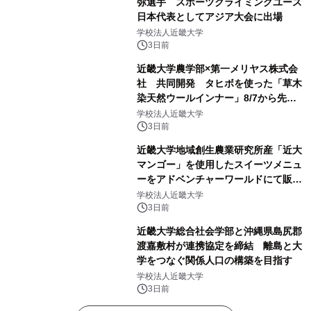
弥選手 スポーツクライミングユース
日本代表としてアジア大会に出場
学校法人近畿大学
3日前
近畿大学農学部×第一メリヤス株式会
社 共同開発 タヒボを使った「草木
染天然ウールインナー」8/7から先行
販売
学校法人近畿大学
3日前
近畿大学地域創生農業研究所産「近大
マンゴー」を使用したスイーツメニュ
ーをアドベンチャーワールドにて販売
します パークでしか味わえない期間
学校法人近畿大学
限定スイーツを楽しんで♪
3日前
近畿大学総合社会学部と沖縄県島尻郡
渡嘉敷村が連携協定を締結 離島と大
学をつなぐ関係人口の構築を目指す
学校法人近畿大学
3日前