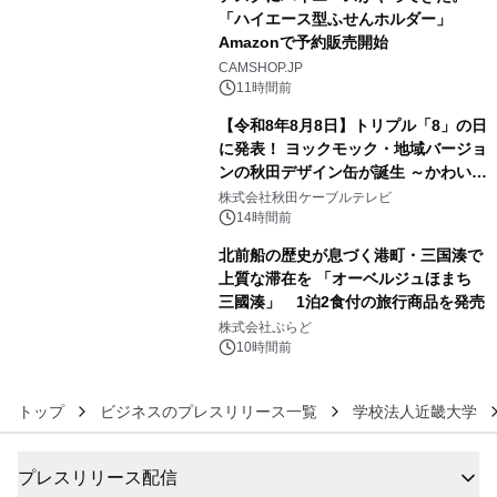
「ハイエース型ふせんホルダー」
Amazonで予約販売開始
4
CAMSHOP.JP
11時間前
【令和8年8月8日】トリプル「8」の日
に発表！ ヨックモック・地域バージョ
ンの秋田デザイン缶が誕生 ～かわいい
5
秋田犬の子犬と秋田の四季と名所を巡
株式会社秋田ケーブルテレビ
るパッケージ～ 9月1日(火)秋田県内で
14時間前
販売開始
北前船の歴史が息づく港町・三国湊で
上質な滞在を 「オーベルジュほまち
三國湊」 1泊2食付の旅行商品を発売
6
株式会社ぷらど
10時間前
トップ
ビジネスのプレスリリース一覧
学校法人近畿大学
プレスリリース配信