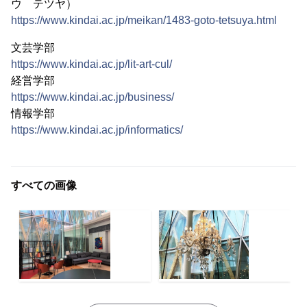
ウ テツヤ）
https://www.kindai.ac.jp/meikan/1483-goto-tetsuya.html
文芸学部
https://www.kindai.ac.jp/lit-art-cul/
経営学部
https://www.kindai.ac.jp/business/
情報学部
https://www.kindai.ac.jp/informatics/
すべての画像