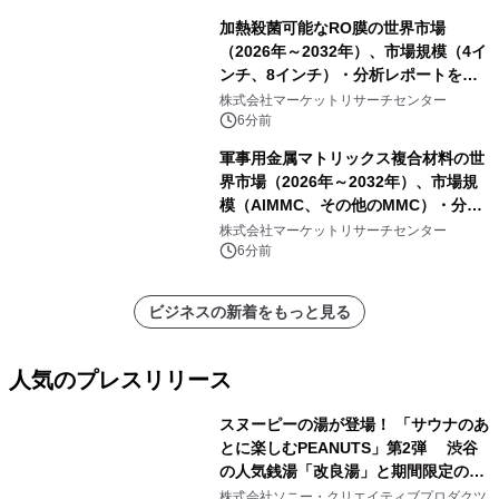
加熱殺菌可能なRO膜の世界市場
（2026年～2032年）、市場規模（4イ
ンチ、8インチ）・分析レポートを発
表
株式会社マーケットリサーチセンター
6分前
軍事用金属マトリックス複合材料の世
界市場（2026年～2032年）、市場規
模（AlMMC、その他のMMC）・分析
レポートを発表
株式会社マーケットリサーチセンター
6分前
ビジネスの新着をもっと見る
人気のプレスリリース
スヌーピーの湯が登場！ 「サウナのあ
とに楽しむPEANUTS」第2弾 渋谷
の人気銭湯「改良湯」と期間限定のコ
1
ラボレーション サウナイキタイコラ
株式会社ソニー・クリエイティブプロダクツ