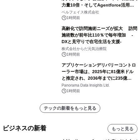
力量10倍・そしてAgentforce活用へ
── 敷島住宅×bellSalesAI事例公開
ベルフェイス株式会社
1時間前
高齢化で訪問施術ニーズが拡大 訪問
施術数が前年比110％で毎年増加 -
DXと見守りで在宅生活を支援-
株式会社からだ元気治療院
1時間前
アプリケーションデリバリーコントロ
ーラー市場は、2025年に81億米ドル
と推定され、2036年までに235億
8,000万米ドルに達すると予測されて
Panorama Data Insights Ltd.
おり、予測期間（2026年～2036年）
1時間前
テックの新着をもっと見る
ビジネスの新着
もっと見る