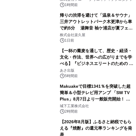
ボグッズも発売決定！
1時間前
帰りの渋滞を避けて「温泉＆サウナ」
三井アウトレットパーク木更津から車
で約5分 湯舞音 袖ケ浦店が夏フェア
2
メニューを提供
株式会社楽久屋
1日前
【一杯の蕎麦を通して、歴史・経済・
文化・作法、世界への広がりまでを学
べる】『ビジネスエリートのための 教
3
養としての蕎麦』2026年8月25日
あさ出版
（火）発売
5時間前
Makuakeで目標1341％を突破した超
簡単＆小型テレビ用アンプ 「SW TV
Plus」8月7日より一般販売開始！ ケ
4
ーブル1本つなぐだけ、テレビの音が
城下工業株式会社
ぐっと豊かに
2時間前
【2026年8月版】ふるさと納税でもら
える『焼酎』の還元率ランキングを発
表