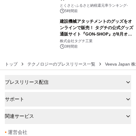
5
とくさと-ふるさと納税還元率ランキング-
5時間前
建設機械アタッチメントのグッズをオ
ンラインで販売！ タグチの公式グッズ
通販サイト『GON-SHOP』が8月オー
6
プン
株式会社タグチ工業
3時間前
トップ
テクノロジーのプレスリリース一覧
Veeva Japan
プレスリリース配信
サポート
関連サービス
•
運営会社