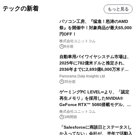
テックの新着
もっと見る
パソコン工房、『猛進！怒涛のAMD
祭』を開催中！対象商品が最大65,000
円OFF！
株式会社ユニットコム
6分前
自動車用バイワイヤシステム市場は、
2025年に782億米ドルと推定され、
2036年までに2,693億6,000万米ドル
に達すると予測されており、予測期間
Panorama Data Insights Ltd.
（2026年～2036年）
35分前
ゲーミングPC LEVEL∞より、「認定
再生メモリ」を採用したNVIDIA®
GeForce RTX™ 5080搭載モデル、
NVIDIA® GeForce RTX™ 5070 Ti搭
株式会社ユニットコム
載モデルを販売開始
1時間前
「Salesforceに商談日とステータスし
か入ってない」会社が、 半年で活動入