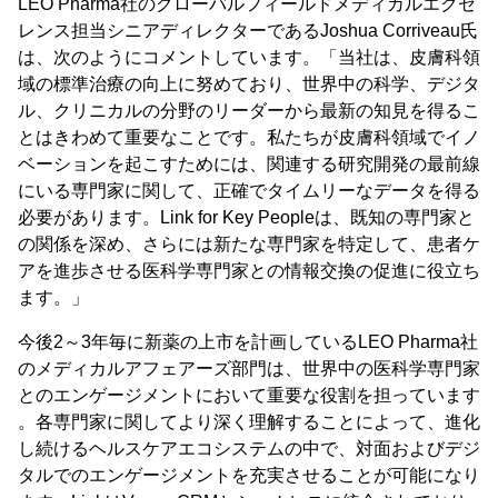
LEO Pharma社のグローバルフィールドメディカルエクセ
レンス担当シニアディレクターであるJoshua Corriveau氏
は、次のようにコメントしています。「当社は、皮膚科領
域の標準治療の向上に努めており、世界中の科学、デジタ
ル、クリニカルの分野のリーダーから最新の知見を得るこ
とはきわめて重要なことです。私たちが皮膚科領域でイノ
ベーションを起こすためには、関連する研究開発の最前線
にいる専門家に関して、正確でタイムリーなデータを得る
必要があります。Link for Key Peopleは、既知の専門家と
の関係を深め、さらには新たな専門家を特定して、患者ケ
アを進歩させる医科学専門家との情報交換の促進に役立ち
ます。」
今後2～3年毎に新薬の上市を計画しているLEO Pharma社
のメディカルアフェアーズ部門は、世界中の医科学専門家
とのエンゲージメントにおいて重要な役割を担っています
。各専門家に関してより深く理解することによって、進化
し続けるヘルスケアエコシステムの中で、対面およびデジ
タルでのエンゲージメントを充実させることが可能になり