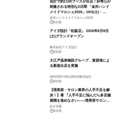
合計で約1100ブースが出店！好奇心が
刺激される特別な2日間 「金沢ハンド
メイドマルシェ2026」10/3(土)・
10/4(日)開催
金沢ハンドメイドマルシェ2026
6分前
アイダ設計「松阪店」 2026年8月8日
(土)グランドオープン
株式会社アイダ設計
6分前
大江戸温泉物語グループ、賃貸借によ
る新規出店を実施
GENSEN HOLDINGS株式会社
6分前
【理美容・サロン業界の人手不足を解
決！】著 『人手不足に悩んだら多店舗
展開を進めなさい――理美容サロン
「多店舗展開」の教科書』2026年8月
あさ出版
24日（月）発売
6分前