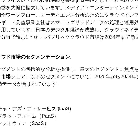
ープライズレベルの技術機能を獲得する手段としてこれらのソ
基盤を大幅に拡大しています。メディア・エンターテインメン
制作ワークフロー、オーディエンス分析のためにクラウドイン
ルギー・公益事業会社はスマートグリッドデータの処理と運用
活用しています。日本のデジタル経済が成熟し、クラウドネイ
分野で進むにつれ、パブリッククラウド市場は2034年まで急
ウド市場のセグメンテーション:
セグメントの包括的な分析を提供し、最大のセグメントに焦点
ド市場
シェア。以下のセグメントについて、2026年から2034年
実績データが含まれています。
・アズ・ア・サービス (IaaS)
ラットフォーム（PaaS）
フトウェア（SaaS）