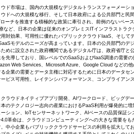
ラウド市場は、国内の大規模なデジタルトランスフォーメーシ
ラウドへの大規模な移行、そして日本政府による公共部門と民
プローチを推進する積極的な政策に牽引され、前例のないペー
医療など、日本の企業は従来のオンプレミスITインフラストラ
用対効果、可用性に優れたパブリッククラウドIaaS、そして
びSaaSモデルのニーズが高まっています。日本の公共部門のデ
るために設立された政府機関であるデジタル庁は、政府省庁と
を先導しており、国レベルでのSaaSおよびIaaS調達の需要
n Web Services、Microsoft Azure、Google Cloud
する企業の需要とデータ主権に対応するために日本のデータセ
サービス可用性、レイテンシパフォーマンス、コンプライアン
クラウドネイティブアプリ開発、AIワークロード、ビッグデ
本のテクノロジー志向の産業におけるPaaS利用が爆発的に増
ーション、IoTセンサーネットワーク、AIベースの品質保証
4.0革命は、クラウドコンピューティングへの大きな需要をもた
す。中小企業もパブリッククラウドサービスの利用を拡大して