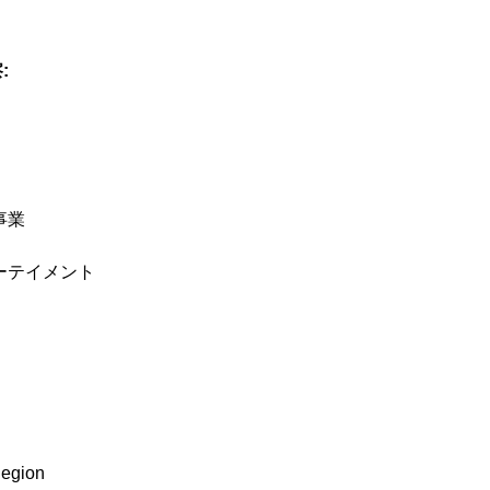
:
事業
ーテイメント
egion