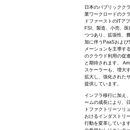
日本のパブリックク
業ワークロードのク
ドファーストのITア
FSI、製造、小売、
つつあり、拡張性、費
加に伴うPaaSおよ
メーションを主導す
のクラウド利用の促進
と期待されます。 Amazo
スケーラーも、増大
拡大し、強化された
提供しています。
インフラ移行に加え、
ームの成長により、日
トファクトリーソリュ
おけるインダストリー
行動を変革していま