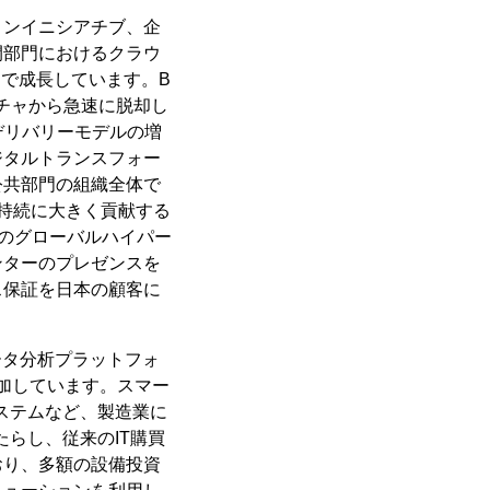
ョンイニシアチブ、企
間部門におけるクラウ
スで成長しています。B
クチャから急速に脱却し
デリバリーモデルの増
ジタルトランスフォー
公共部門の組織全体で
の持続に大きく貢献する
 などの他のグローバルハイパー
ンターのプレゼンスを
ス保証を日本の顧客に
ータ分析プラットフォ
加しています。スマー
システムなど、製造業に
らし、従来のIT購買
おり、多額の設備投資