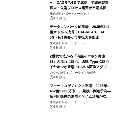
へ、CAGR 7.4％で成長｜半導体製造
拡大・先端プロセス需要が市場成長を
加速
株式会社レポートオーシャン
12時間前
データコンバータIC市場、2035年141
億米ドルへ成長｜CAGR6.4％、AI・
5G・IoT需要が市場拡大を加速
株式会社レポートオーシャン
13時間前
Z世代で広がる「有線イヤホン再注
目」の流れに対応。USB Type-C対応
イヤホンが登場！USB-A変換アダプタ
ー付きでスマホからパソコンまで幅広
LivelyLifeライブリーライフ株式会社
く活用可能
14時間前
ファーマコゲノミクス市場、2035年に
462億9,000万米ドル規模へ到達予測―
個別化医療の進展とゲノム活用が次世
代ヘルスケア投資を加速
株式会社レポートオーシャン
14時間前