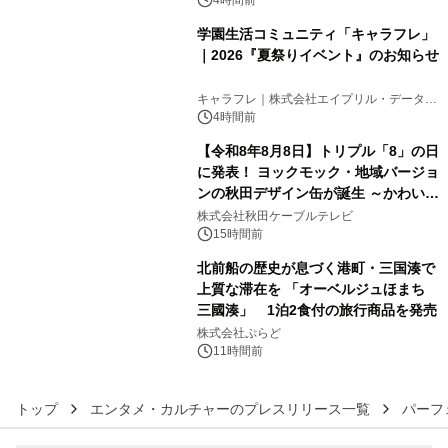
学園生活コミュニティ「キャラフレ」
｜2026『夏祭りイベント』のお知らせ
4
キャラフレ｜株式会社エイプリル・データ・
デザインズ
4時間前
【令和8年8月8日】トリプル「8」の日
に発表！ ヨックモック・地域バージョ
ンの秋田デザイン缶が誕生 ～かわいい
5
秋田犬の子犬と秋田の四季と名所を巡
株式会社秋田ケーブルテレビ
るパッケージ～ 9月1日(火)秋田県内で
15時間前
販売開始
北前船の歴史が息づく港町・三国湊で
上質な滞在を 「オーベルジュほまち
三國湊」 1泊2食付の旅行商品を発売
6
株式会社ぷらど
11時間前
トップ
エンタメ・カルチャーのプレスリリース一覧
パーフ