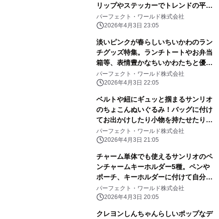
リップやステッカーでトレンドの平成
レトロ感ばっちりです。
パーフェクト・ワールド株式会社
2026年4月3日 23:05
淡いピンクが春らしいちいかわのラン
チグッズ特集。ランチトートやお弁当
箱等、表情豊かなちいかわたちと優し
いピンク色に心和む
パーフェクト・ワールド株式会社
2026年4月3日 22:05
ベルトや紐にギュッと掴まるサンリオ
のちょこんぬいぐるみ！バッグに付け
てお出かけしたり小物を持たせたりと
自由に楽しめる！
パーフェクト・ワールド株式会社
2026年4月3日 21:05
チャーム単体でも使えるサンリオのペ
ンチャームキーホルダー5種。ペンや
ポーチ、キーホルダーに付けて自分だ
けのアレンジしよう
パーフェクト・ワールド株式会社
2026年4月3日 20:05
クレヨンしんちゃんらしいポップなデ