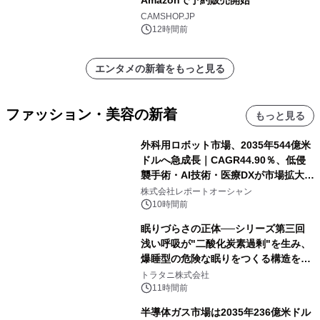
CAMSHOP.JP
12時間前
エンタメの新着をもっと見る
ファッション・美容の新着
もっと見る
外科用ロボット市場、2035年544億米
ドルへ急成長｜CAGR44.90％、低侵
襲手術・AI技術・医療DXが市場拡大を
牽引
株式会社レポートオーシャン
10時間前
眠りづらさの正体──シリーズ第三回
浅い呼吸が"二酸化炭素過剰"を生み、
爆睡型の危険な眠りをつくる構造を解
説
トラタニ株式会社
11時間前
半導体ガス市場は2035年236億米ドル