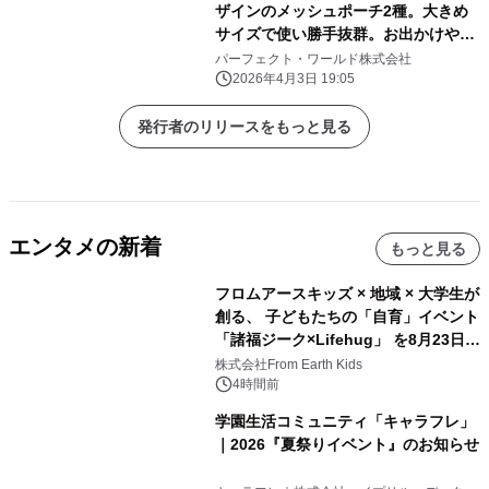
ザインのメッシュポーチ2種。大きめ
サイズで使い勝手抜群。お出かけや旅
行にぜひ！
パーフェクト・ワールド株式会社
2026年4月3日 19:05
発行者のリリースをもっと見る
エンタメの新着
もっと見る
フロムアースキッズ × 地域 × 大学生が
創る、 子どもたちの「自育」イベント
「諸福ジーク×Lifehug」 を8月23日
(日)開催
株式会社From Earth Kids
4時間前
学園生活コミュニティ「キャラフレ」
｜2026『夏祭りイベント』のお知らせ