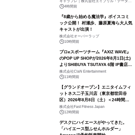
キャラフレ｜株式会社エイプリル・データ・
デザインズ
4時間前
『8歳から始める魔法学』ボイスコミ
ック公開！ 村瀬歩、藤原夏海ら大人気
キャストが出演！
株式会社オーバーラップ
10時間前
プロeスポーツチーム『AXIZ WAVE』
のPOP UP SHOPが2026年8月1日(土)
よりSHIBUYA TSUTAYA 6階 IP書店で
開催決定！！
株式会社ClaN Entertainment
11時間前
【グランドオープン】エニタイムフィ
ットネス二子玉川店（東京都世田谷
区）2026年8月8日（土）＜24時間年
中無休のフィットネスジム＞
株式会社Fast Fitness Japan
12時間前
デスクにハイエースがやってきた。
「ハイエース型ふせんホルダー」
Amazonで予約販売開始