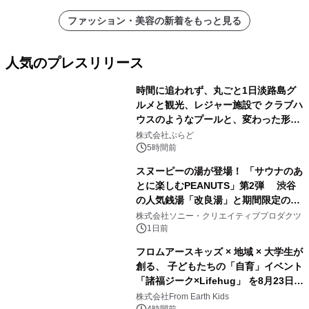
ファッション・美容の新着をもっと見る
人気のプレスリリース
時間に追われず、丸ごと1日淡路島グ
ルメと観光、レジャー施設で クラブハ
ウスのようなプールと、変わった形の
1
サウナも 「THE BOXY AWAJI」のお
株式会社ぷらど
得な素泊まり連泊プランで
5時間前
スヌーピーの湯が登場！ 「サウナのあ
とに楽しむPEANUTS」第2弾 渋谷
の人気銭湯「改良湯」と期間限定のコ
2
ラボレーション サウナイキタイコラ
株式会社ソニー・クリエイティブプロダクツ
ボグッズも発売決定！
1日前
フロムアースキッズ × 地域 × 大学生が
創る、 子どもたちの「自育」イベント
「諸福ジーク×Lifehug」 を8月23日
3
(日)開催
株式会社From Earth Kids
4時間前