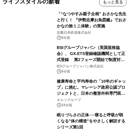
ライフスタイルの新着
もっと見る
「“なつやすみ親子企画” おさかな先生
と行く！ 『伊勢志摩お魚図鑑』でおさ
かなの旅ミニ体験」の実施
近畿日本鉄道株式会社
9分前
BSIグループジャパン（英国規格協
会）、 GX-ETS登録確認機関として正
式登録 第2フェーズ開始で制度対応
が義務化、 企業の対応はどう変わるの
BSIグループジャパン株式会社
か？ 法的拘束力をもつGX-ETSの実
9分前
務ポイント解説セミナーの アーカイブ
健康寿命と平均寿命の「10年のギャッ
動画を公開中
プ」に挑む。マレーシア政府公認プロ
ジェクトと、日本の整形外科専門医が
サステナブルな「エシカル・ツバメの
オルソグループ
巣」の共同臨床検証を開始
34分前
眠りづらさの正体──寝ると呼吸が弱
くなる"体の構造"をやさしく解説する
シリーズ第1回