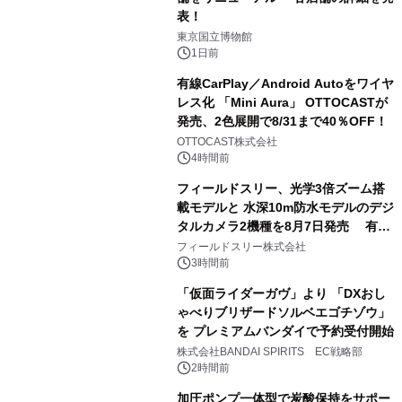
表！
1
東京国立博物館
1日前
有線CarPlay／Android Autoをワイヤ
レス化 「Mini Aura」 OTTOCASTが
発売、2色展開で8/31まで40％OFF！
2
OTTOCAST株式会社
4時間前
フィールドスリー、光学3倍ズーム搭
載モデルと 水深10m防水モデルのデジ
タルカメラ2機種を8月7日発売 有効
3
約1300万画素、用途別に選べるコンデ
フィールドスリー株式会社
ジ新登場
3時間前
「仮面ライダーガヴ」より 「DXおし
ゃべりブリザードソルベエゴチゾウ」
を プレミアムバンダイで予約受付開始
4
株式会社BANDAI SPIRITS EC戦略部
2時間前
加圧ポンプ一体型で炭酸保持をサポー