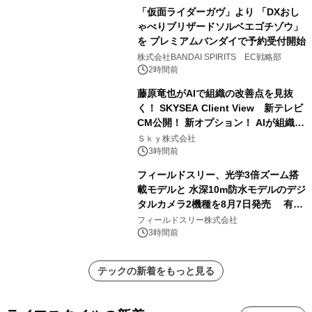
「仮面ライダーガヴ」より 「DXおし
ゃべりブリザードソルベエゴチゾウ」
を プレミアムバンダイで予約受付開始
株式会社BANDAI SPIRITS EC戦略部
2時間前
藤原竜也がAIで組織の改善点を見抜
く！ SKYSEA Client View 新テレビ
CM公開！ 新オプション！ AIが組織の
業務実態を分析し労務改善を支援。 藤
Ｓｋｙ株式会社
原竜也メイキング動画公開 「もしAIが
3時間前
自分を分析したら、すぐ休めと言われ
フィールドスリー、光学3倍ズーム搭
る自信がある」「昨年の夏はカブトム
載モデルと 水深10m防水モデルのデジ
シを捕まえたり、虫と戦ったり…」
タルカメラ2機種を8月7日発売 有効
約1300万画素、用途別に選べるコンデ
フィールドスリー株式会社
ジ新登場
3時間前
テックの新着をもっと見る