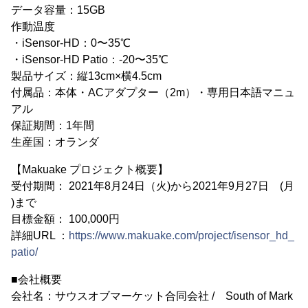
データ容量：15GB
作動温度
・iSensor-HD：0〜35℃
・iSensor-HD Patio：-20〜35℃
製品サイズ：縦13cm×横4.5cm
付属品：本体・ACアダプター（2m）・専用日本語マニュ
アル
保証期間：1年間
生産国：オランダ
【Makuake プロジェクト概要】
受付期間： 2021年8月24日（火)から2021年9月27日 (月
)まで
目標金額： 100,000円
詳細URL ：
https://www.makuake.com/project/isensor_hd_
patio/
■会社概要
会社名：サウスオブマーケット合同会社 / South of Mark