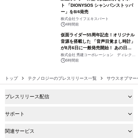
ト 「DIONYSOS シャンパンストッパ
ー」を8/4発売
5
株式会社ライフエキスパート
4時間前
仮面ライダー55周年記念！オリジナル
音源を搭載した 「音声目覚まし時計」
が8月6日に一般発売開始！ あの日の
6
大興奮が今甦る
株式会社 秀建コーポレーション ディレクト
アートギャラリー
6時間前
トップ
テクノロジーのプレスリリース一覧
サウスオブマー
プレスリリース配信
サポート
関連サービス