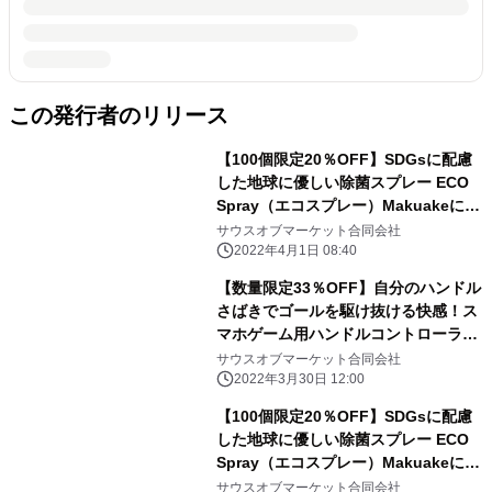
この発行者のリリース
【100個限定20％OFF】SDGsに配慮
した地球に優しい除菌スプレー ECO
Spray（エコスプレー）Makuakeにて
販売中
サウスオブマーケット合同会社
2022年4月1日 08:40
【数量限定33％OFF】自分のハンドル
さばきでゴールを駆け抜ける快感！ス
マホゲーム用ハンドルコントローラ
ー Makuakeにて3月30日販売開始
サウスオブマーケット合同会社
2022年3月30日 12:00
【100個限定20％OFF】SDGsに配慮
した地球に優しい除菌スプレー ECO
Spray（エコスプレー）Makuakeにて
3月29日販売開始
サウスオブマーケット合同会社