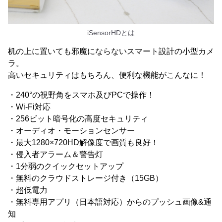
iSensorHDとは
机の上に置いても邪魔にならないスマート設計の小型カメ
ラ。
高いセキュリティはもちろん、便利な機能がこんなに！
・240°の視野角をスマホ及びPCで操作！
・Wi-Fi対応
・256ビット暗号化の高度セキュリティ
・オーディオ・モーションセンサー
・最大1280×720HD解像度で画質も良好！
・侵入者アラーム＆警告灯
・1分弱のクイックセットアップ
・無料のクラウドストレージ付き（15GB）
・超低電力
・無料専用アプリ（日本語対応）からのプッシュ画像&通
知