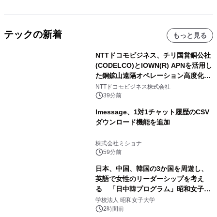
テックの新着
もっと見る
NTTドコモビジネス、チリ国営銅公社
(CODELCO)とIOWN(R) APNを活用し
た銅鉱山遠隔オペレーション高度化に
向けた調査・実証を開始
NTTドコモビジネス株式会社
39分前
lmessage、1対1チャット履歴のCSV
ダウンロード機能を追加
株式会社ミショナ
59分前
日本、中国、韓国の3か国を周遊し、
英語で女性のリーダーシップを考え
る 「日中韓プログラム」昭和女子大
学で開催
学校法人 昭和女子大学
2時間前