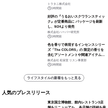
トラタニ株式会社
1時間前
好評の『うるおいスクワランスティッ
ク』が定番商品に パッケージを刷新
し、9/24より発売
株式会社ハーバー研究所
1時間前
色を香りで表現するインセンスシリー
ズ「The COLORS」の 限定の香りを
含むアソートメントや関連アイテムを
8月6日発売
株式会社 松栄堂 リスン事業部
1時間前
ライフスタイルの新着をもっと見る
人気のプレスリリース
東京国立博物館、館内レストラン3店
舗をリニューアル 各店舗の詳細を発