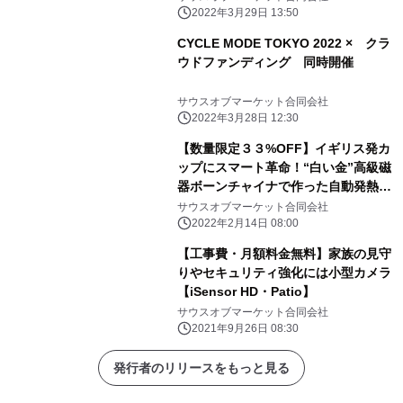
2022年3月29日 13:50
CYCLE MODE TOKYO 2022 × クラ
ウドファンディング 同時開催
サウスオブマーケット合同会社
2022年3月28日 12:30
【数量限定３３%OFF】イギリス発カ
ップにスマート革命！“白い金”高級磁
器ボーンチャイナで作った自動発熱マ
グ
サウスオブマーケット合同会社
2022年2月14日 08:00
【工事費・月額料金無料】家族の見守
りやセキュリティ強化には小型カメラ
【iSensor HD・Patio】
サウスオブマーケット合同会社
2021年9月26日 08:30
発行者のリリースをもっと見る