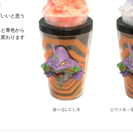
た
ばいいと思う
と青色から
に変わります
食べるL.C.L.氷
エヴァ氷～