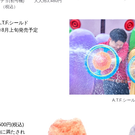
チョ(初号機) 大人用3,480円
（税込）
T.F.シールド
※8月上旬発売予定
A.T.F.シー
500円(税込)
に満たされ