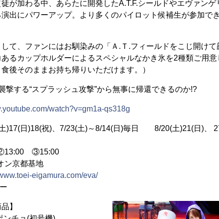
徒が加わる中、あらたに開発したA.T.F.シールドやエヴァンゲ
る演出にパワーアップ。より多くのパイロット候補生が参加で
して、ファンにはお馴染みの「Ａ.Ｔ.フィールドをこじ開けて
力あるカップホルダーによるスペシャルなかき氷を2種類ご用意
、食後そのままお持ち帰りいただけます。）
襲撃する“スプラッシュ攻撃”から無事に帰還できるのか!?
ww.youtube.com/watch?v=gm1a-qs318g
土)17(日)18(祝)、7/23(土)～8/14(日)毎日 8/20(土)21(日)、 27
3:00 ③15:00
リオン京都基地
//www.toei-eigamura.com/eva/
ー
商品】
ンチョ(初号機)