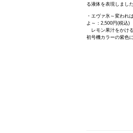
る液体を表現しまし
・エヴァ氷～変われ
よ～：2,500円(税込)
レモン果汁をかける
初号機カラーの紫色