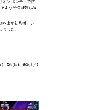
リオン ポンチョで防
きるよう開催日数も増
顔を出す初号機」シー
しました。
(土)28(日)、9/3(土)4(