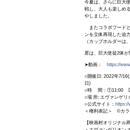
今夏は、さらに巨大使
戦し、大人も楽しめ
やしました。
またコラボフードと
ンを立体再現した迫
（カップホルダーは
君は、巨大使徒2体が
➤動画：
https://w
○開催日: 2022年7/16(
日)
○時 間：①11:00 ②1
○場 所: エヴァンゲ
○公式サイト：
https:
＜権利表記＞ ©カラ
【映画村オリジナル
・エヴァンゲリオン ポ