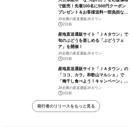
で販売！先着100名に500円クーポン
プレゼント＆お客様送料一部負担な
し！ＪＡタウンの「まるっと完食おお
JA全農の産直通販JAタウン
いた」でキャンペーン開催
2日前
産地直送通販サイト「ＪＡタウン」で
旬のぶどうを楽しめる「ぶどうフェ
ア」を開催！
JA全農の産直通販JAタウン
3日前
産地直送通販サイト「ＪＡタウン」の
「ココ、カラ。和歌山マルシェ」で
「梅干し食べよう！キャンペーン」を
開催！
JA全農の産直通販JAタウン
3日前
発行者のリリースをもっと見る