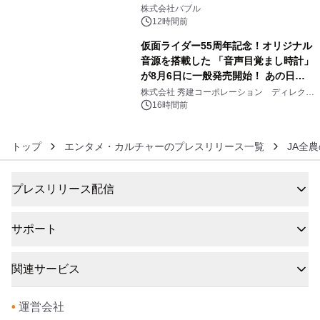
5
株式会社バブル
12時間前
仮面ライダー55周年記念！オリジナル
音源を搭載した 「音声目覚まし時計」
が8月6日に一般発売開始！ あの日の
6
大興奮が今甦る
株式会社 秀建コーポレーション ディレクト
アートギャラリー
16時間前
トップ
エンタメ・カルチャーのプレスリリース一覧
JA全
プレスリリース配信
サポート
関連サービス
•
運営会社