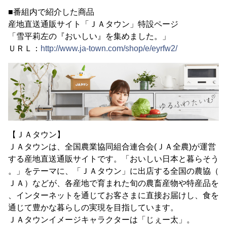
■番組内で紹介した商品
産地直送通販サイト「ＪＡタウン」特設ページ
「雪平莉左の『おいしい』を集めました。」
ＵＲＬ：
http://www.ja-town.com/shop/e/eyrfw2/
【ＪＡタウン】
ＪＡタウンは、全国農業協同組合連合会(ＪＡ全農)が運営
する産地直送通販サイトです。「おいしい日本と暮らそう
。」をテーマに、「ＪＡタウン」に出店する全国の農協（
ＪＡ）などが、各産地で育まれた旬の農畜産物や特産品を
、インターネットを通じてお客さまに直接お届けし、食を
通じて豊かな暮らしの実現を目指しています。
ＪＡタウンイメージキャラクターは「じぇー太」。