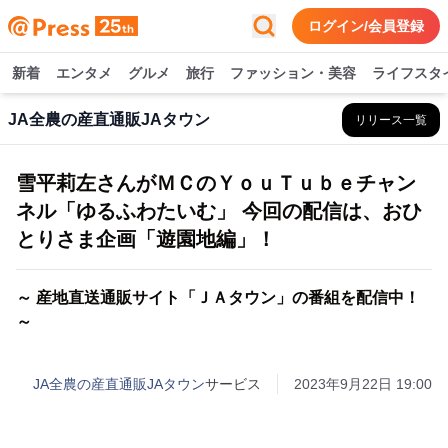
ログイン/会員登録
新着
エンタメ
グルメ
旅行
ファッション・美容
ライフスタ
JA全農の産直通販JAタウン
リリース一覧
雪平莉左さんがＭＣのＹｏｕＴｕｂｅチャン
ネル「ゆるふわたいむ」 今回の配信は、おひ
とりさま企画「遊園地編」！
～ 産地直送通販サイト「ＪＡタウン」の番組を配信中！
～
JA全農の産直通販JAタウン
サービス
2023年9月22日 19:00