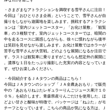
・さまざまなアトラクションを満喫する雪平さんに注目！
今回は「おひとりさま企画」ということで、雪平さんが自
撮りをしながら遊園地を楽しみます。挑戦するアトラクシ
ョンは「室内ジェットコースター」「お化け屋敷」「観覧
車」の３種類です。室内ジェットコースターでは、暗闇の
中を走るコースに困惑しながらも、徐々に慣れながら後半
は笑顔を見せながら楽しみます。お化け屋敷ではホラーが
苦手な雪平さんが大苦戦。どのような展開になるか注目で
す。ラストは観覧車に乗りますがこちらも想定外の展開に
。濃厚な１日をたっぷり撮影した充実の内容となっていま
す。ぜひお楽しみください。
・今回紹介するＪＡタウンの商品はこちら！
今回はＪＡタウンのショップ「ＪＡ全農あおもり」で販売
中の「あおもりねぶたレギュラーりんごジュース果汁１０
０％」を紹介します。青森県産りんごだけを使用した、ほ
どよい甘さと酸味が特徴で、パッケージは「ねぶた」がモ
チーフとなっています。こちらの商品が気になる方は、Ｊ