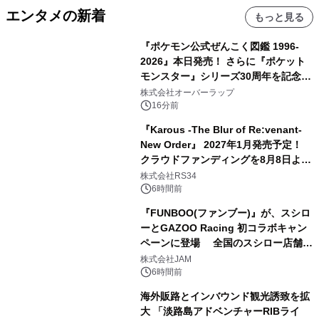
エンタメの新着
もっと見る
『ポケモン公式ぜんこく図鑑 1996-
2026』本日発売！ さらに『ポケット
モンスター』シリーズ30周年を記念し
た画集『ポケットモンスター ビジュア
株式会社オーバーラップ
ルアートブック』の発売決定！ 2026
16分前
年12月18日（金）、3冊同時発売！
『Karous -The Blur of Re:venant-
New Order』 2027年1月発売予定！
クラウドファンディングを8月8日より
開始
株式会社RS34
6時間前
『FUNBOO(ファンブー)』が、スシロ
ーとGAZOO Racing 初コラボキャン
ペーンに登場 全国のスシロー店舗で
GR 4車種の FUNBOO(ミニカー)付き
株式会社JAM
メニューが展開されます
6時間前
海外販路とインバウンド観光誘致を拡
大 「淡路島アドベンチャーRIBライ