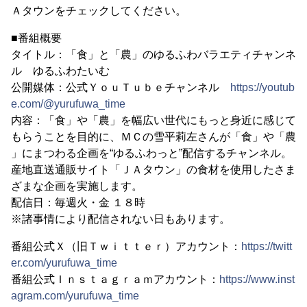
Ａタウンをチェックしてください。
■番組概要
タイトル：「食」と「農」のゆるふわバラエティチャンネ
ル ゆるふわたいむ
公開媒体：公式ＹｏｕＴｕｂｅチャンネル
https://youtub
e.com/@yurufuwa_time
内容：「食」や「農」を幅広い世代にもっと身近に感じて
もらうことを目的に、ＭＣの雪平莉左さんが「食」や「農
」にまつわる企画を“ゆるふわっと”配信するチャンネル。
産地直送通販サイト「ＪＡタウン」の食材を使用したさま
ざまな企画を実施します。
配信日：毎週火・金 １８時
※諸事情により配信されない日もあります。
番組公式Ｘ（旧Ｔｗｉｔｔｅｒ）アカウント：
https://twitt
er.com/yurufuwa_time
番組公式Ｉｎｓｔａｇｒａｍアカウント：
https://www.inst
agram.com/yurufuwa_time