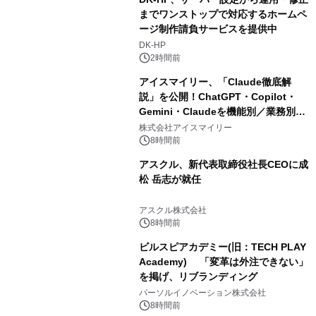
までワンストップで対応するホームペ
ージ制作請負サービスを提供中
DK-HP
2時間前
アイスマイリー、「Claude徹底解
説」を公開！ChatGPT・Copilot・
Gemini・Claudeを機能別／業務別に
比較―自社に合う生成AIの選び方がわ
株式会社アイスマイリー
かる実践ガイド
8時間前
アスクル、新代表取締役社長CEOに成
松 岳志が就任
アスクル株式会社
8時間前
ビルスピアカデミー(旧：TECH PLAY
Academy) 「変革は外注できない」
を掲げ、リブランディング
パーソルイノベーション株式会社
8時間前