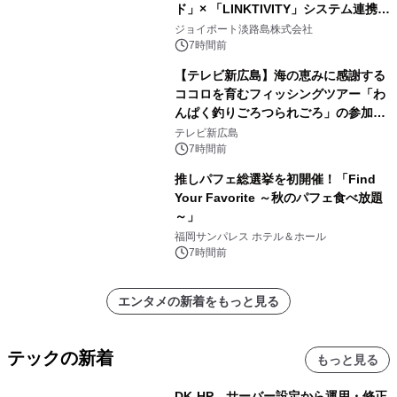
ド」× 「LINKTIVITY」システム連携を
開始！
ジョイポート淡路島株式会社
7時間前
【テレビ新広島】海の恵みに感謝する
ココロを育むフィッシングツアー「わ
んぱく釣りごろつられごろ」の参加小
学生を募集
テレビ新広島
7時間前
推しパフェ総選挙を初開催！「Find
Your Favorite ～秋のパフェ食べ放題
～」
福岡サンパレス ホテル＆ホール
7時間前
エンタメの新着をもっと見る
テックの新着
もっと見る
DK-HP、サーバー設定から運用・修正