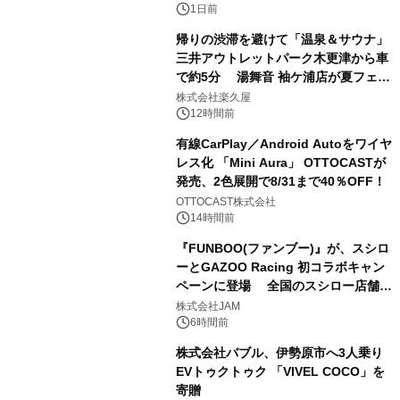
1日前
帰りの渋滞を避けて「温泉＆サウナ」
三井アウトレットパーク木更津から車
で約5分 湯舞音 袖ケ浦店が夏フェア
2
メニューを提供
株式会社楽久屋
12時間前
有線CarPlay／Android Autoをワイヤ
レス化 「Mini Aura」 OTTOCASTが
発売、2色展開で8/31まで40％OFF！
3
OTTOCAST株式会社
14時間前
『FUNBOO(ファンブー)』が、スシロ
ーとGAZOO Racing 初コラボキャン
ペーンに登場 全国のスシロー店舗で
4
GR 4車種の FUNBOO(ミニカー)付き
株式会社JAM
メニューが展開されます
6時間前
株式会社バブル、伊勢原市へ3人乗り
EVトゥクトゥク 「VIVEL COCO」を
寄贈