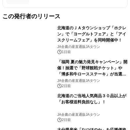
この発行者のリリース
北海道のＪＡタウンショップ「ホクレ
ン」で「ヨーグルトフェア」と「アイ
スクリームフェア」を同時開催中！
JA全農の産直通販JAタウン
1日前
「福岡 夏の魅力発見キャンペーン」開
催！抽選で「野球観戦チケット」や
「博多和牛ロースステーキ」が当選！
さらに500円クーポンプレゼント～Ｊ
JA全農の産直通販JAタウン
Ａタウン「博多うまかショップ」で８
2日前
月１１日まで～
北海道のご当地人気商品３０品以上が
「お客様送料負担なし」！
JA全農の産直通販JAタウン
2日前
大分県産米「なつほのか」を応援価格