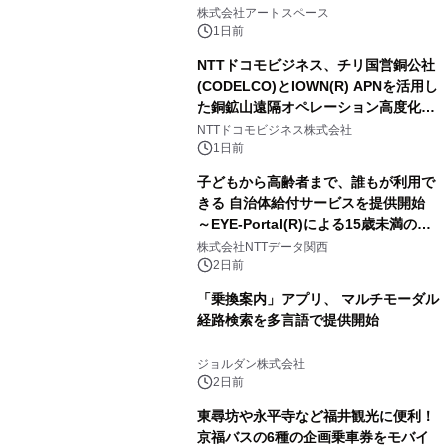
FRIENDSの仲間たちが インテリアア
株式会社アートスペース
ートとして新たな魅力を発信。
1日前
NTTドコモビジネス、チリ国営銅公社
(CODELCO)とIOWN(R) APNを活用し
た銅鉱山遠隔オペレーション高度化に
向けた調査・実証を開始
NTTドコモビジネス株式会社
1日前
子どもから高齢者まで、誰もが利用で
きる 自治体給付サービスを提供開始
～EYE-Portal(R)による15歳未満の本
人認証と デジタルデバイド対策で実現
株式会社NTTデータ関西
～
2日前
「乗換案内」アプリ、 マルチモーダル
経路検索を多言語で提供開始
ジョルダン株式会社
2日前
東尋坊や永平寺など福井観光に便利！
京福バスの6種の企画乗車券をモバイ