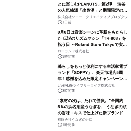
とに楽しむPEANUTS」第2弾 渋谷
の人気銭湯「改良湯」と期間限定のコ
2
ラボレーション サウナイキタイコラ
株式会社ソニー・クリエイティブプロダクツ
ボグッズも発売決定！
1日前
8月8日は音楽シーンに革新をもたらし
た 伝説のリズムマシン「TR-808」を
祝う日 ～Roland Store Tokyoで実機
3
を展示しての 記念キャンペーンを開
ローランド株式会社
催 英国ラジオ「NTS」の 特別プログ
3時間前
ラムや、「TR-808」を愛する伝説的
暮らしをもっと便利にする生活家電ブ
アーティストを フィーチャーしたアニ
ランド「SOPPY」、楽天市場店5周
メーションを公開～
年！感謝を込めた限定キャンペーンを
4
8月10日より開催
LivelyLifeライブリーライフ株式会社
3時間前
“素材の次は、たれで勝負。”全国約
5％の浜名湖産うなぎを、 うなぎの頭
の旨味エキスで仕上げた新ブランド
5
「井口の誉」誕生
有限会社うなぎの井口
1時間前