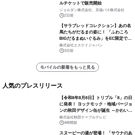
ルチケットで販売開始
ジョルダン株式会社、京福バス株式会社
2日前
【サラブレッドコレクション】あの名
馬たちがだるまの姿に！ 「ふわころ
BIGだるまぬいぐるみ」をEC限定で受
注販売開始
株式会社エスケイジャパン
3日前
モバイルの新着をもっと見る
人気のプレスリリース
【令和8年8月8日】トリプル「8」の日
に発表！ ヨックモック・地域バージョ
ンの秋田デザイン缶が誕生 ～かわいい
1
秋田犬の子犬と秋田の四季と名所を巡
株式会社秋田ケーブルテレビ
るパッケージ～ 9月1日(火)秋田県内で
4時間前
販売開始
スヌーピーの湯が登場！ 「サウナのあ