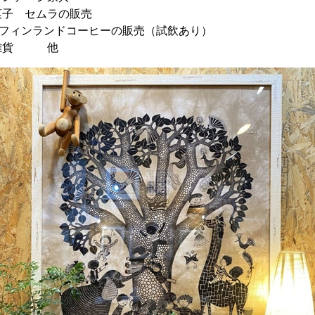
菓子 セムラの販売
・フィンランドコーヒーの販売（試飲あり）
ジ雑貨 他