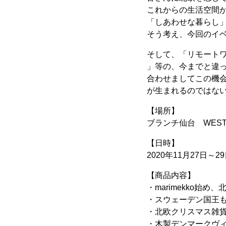
これからの生活空間
「しあわせな暮らし
そう考え、今回のイ
そして、「リモート
」等の、今までと違
合わせましてこの機
が生まれるのではな
【場所】
ブランチ仙台 WEST
【日時】
2020年11月27日～29日
【商品内容】
・marimekko始
・スウェーデン国王
・北欧クリスマス雑
・木製デンマークヴ