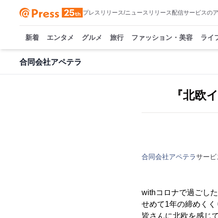
プレスリリース/ニュースリリース配信サービスの
新着
エンタメ
グルメ
旅行
ファッション・美容
ライ
合同会社アペテラ
『北欧
合同会社アペテラ
サービ
withコロナで過ごした
せめて1年の締めく
皆さんに北欧を感じ