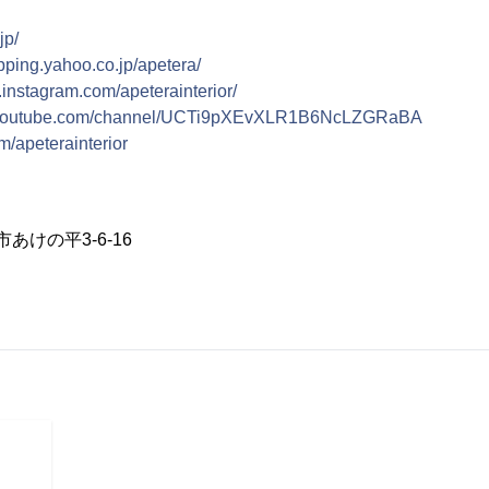
jp/
opping.yahoo.co.jp/apetera/
.instagram.com/apeterainterior/
w.youtube.com/channel/UCTi9pXEvXLR1B6NcLZGRaBA
om/apeterainterior
市あけの平3-6-16