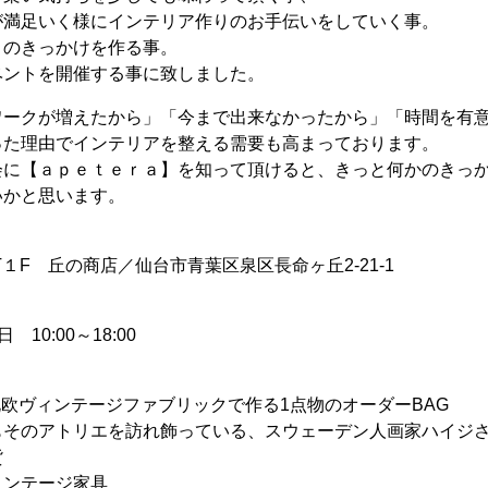
が満足いく様にインテリア作りのお手伝いをしていく事。
」のきっかけを作る事。
ベントを開催する事に致しました。
ワークが増えたから」「今まで出来なかったから」「時間を有
った理由でインテリアを整える需要も高まっております。
会に【ａｐｅｔｅｒａ】を知って頂けると、きっと何かのきっ
いかと思います。
１F 丘の商店／仙台市青葉区泉区長命ヶ丘2-21-1
 10:00～18:00
め、北欧ヴィンテージファブリックで作る1点物のオーダーBAG
もそのアトリエを訪れ飾っている、スウェーデン人画家ハイジ
貨
ィンテージ家具