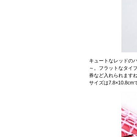
キュートなレッドの
～。フラットなタイ
券など入れられます
サイズは7.8×10.8c