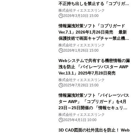
不正持ち出しを禁止する「コプリガー
ド」を展示
株式会社ティエスエスリンク
2026年3月10日 15:00
情報漏洩対策ソフト「コプリガード
Ver.7.1」2026年1月26日発売 最新
保護技術で画面キャプチャー禁止機能
を強化
株式会社ティエスエスリンク
2026年1月26日 15:00
Webシステムで共有する機密情報の漏
洩を防止 「パイレーツバスター AWP
Ver.13.1」2025年7月28日発売
株式会社ティエスエスリンク
2025年7月28日 15:00
情報漏洩対策ソフト「パイレーツバス
ター AWP」 「コプリガード」を4月
23日～25日開催の 「情報セキュリテ
ィEXPO 春 2025」に出展
株式会社ティエスエスリンク
2025年4月1日 10:00
3D CAD図面の社外流出を防止！ Web