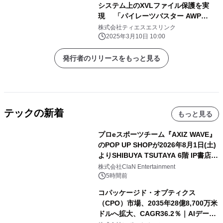
システム上のXVLファイル保護を実
現 「パイレーツバスター AWP
Ver.13.0」2025年3月10日発売
株式会社ティエスエスリンク
2025年3月10日 10:00
発行者のリリースをもっと見る
テックの新着
もっと見る
プロeスポーツチーム『AXIZ WAVE』
のPOP UP SHOPが2026年8月1日(土)
よりSHIBUYA TSUTAYA 6階 IP書店で
開催決定！！
株式会社ClaN Entertainment
5時間前
コパッケージド・オプティクス
（CPO）市場、2035年28億8,700万米
ドルへ拡大、CAGR36.2％｜AIデータ