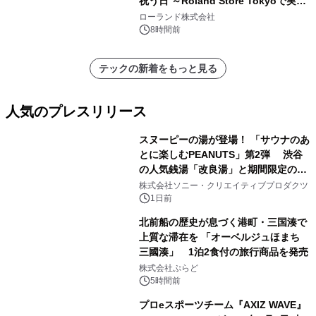
祝う日 ～Roland Store Tokyoで実機
を展示しての 記念キャンペーンを開
ローランド株式会社
催 英国ラジオ「NTS」の 特別プログ
8時間前
ラムや、「TR-808」を愛する伝説的
アーティストを フィーチャーしたアニ
テックの新着をもっと見る
メーションを公開～
人気のプレスリリース
スヌーピーの湯が登場！ 「サウナのあ
とに楽しむPEANUTS」第2弾 渋谷
の人気銭湯「改良湯」と期間限定のコ
1
ラボレーション サウナイキタイコラ
株式会社ソニー・クリエイティブプロダクツ
ボグッズも発売決定！
1日前
北前船の歴史が息づく港町・三国湊で
上質な滞在を 「オーベルジュほまち
三國湊」 1泊2食付の旅行商品を発売
2
株式会社ぷらど
5時間前
プロeスポーツチーム『AXIZ WAVE』