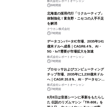
センター・高速光通信需要が成長を加
株式会社レポートオーシャン
速
6時間前
北海道の採用代行「リクルーティブ」
体制強化！富良野・ニセコの人手不足
を解消
クウカン株式会社
7時間前
データコンバータIC市場、2035年141
億米ドルへ成長｜CAGR6.4％、AI・
5G・IoT需要が市場拡大を加速
株式会社レポートオーシャン
7時間前
プロセッサおよびコンピューティング
チップ市場、2035年に1,230億米ドル
へ｜CAGR 20.8％、AI・データセンタ
ー需要が成長を牽引
株式会社レポートオーシャン
7時間前
8月8日は音楽シーンに革新をもたらし
た 伝説のリズムマシン「TR-808」を