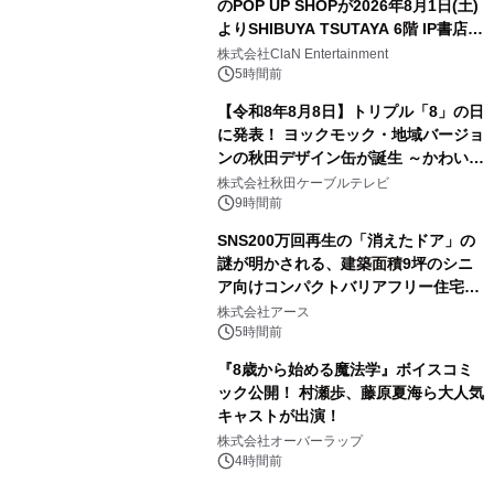
のPOP UP SHOPが2026年8月1日(土)
よりSHIBUYA TSUTAYA 6階 IP書店で
3
開催決定！！
株式会社ClaN Entertainment
5時間前
【令和8年8月8日】トリプル「8」の日
に発表！ ヨックモック・地域バージョ
ンの秋田デザイン缶が誕生 ～かわいい
4
秋田犬の子犬と秋田の四季と名所を巡
株式会社秋田ケーブルテレビ
るパッケージ～ 9月1日(火)秋田県内で
9時間前
販売開始
SNS200万回再生の「消えたドア」の
謎が明かされる、建築面積9坪のシニ
ア向けコンパクトバリアフリー住宅が
5
誕生
株式会社アース
5時間前
『8歳から始める魔法学』ボイスコミ
ック公開！ 村瀬歩、藤原夏海ら大人気
キャストが出演！
6
株式会社オーバーラップ
4時間前