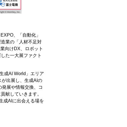
工場 EXPO、「自動化」
製造業の「人材不足対
造業向けDX、ロボット
羅した一大展ファクト
AI World」エリア
スが出展し、生成AIの
の発展や情報交換、コ
に貢献していきます。
成AIに出会える場を