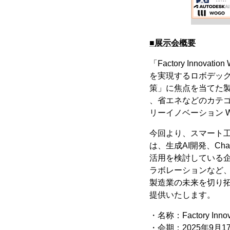
■展示会概要
「Factory Inno
を実現するロボデッ
策」に焦点を当てた製
、省エネなどのカテ
リーイノベーション W
今回より、スマート工場
は、生成AI開発、Ch
活用を検討している
ラボレーションなど、
製造業の未来を切り拓
提供いたします。
・名称：Factory Inno
・会期：2025年9月17