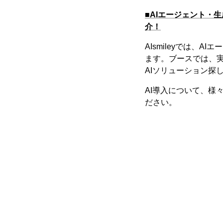
■AIエージェント・
介！
AIsmileyでは、
ます。ブースでは、
AIソリューション探
AI導入について、様
ださい。