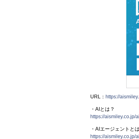
URL：
https://aismiley.
・AIとは？
https://aismiley.co.jp/
・AIエージェントと
https://aismiley.co.jp/