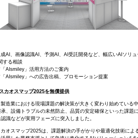
成AI、画像認識AI、予測AI、AI受託開発など、幅広いAIソリ
に関する相談
「AIsmiley」活用方法のご案内
「AIsmiley」への広告出稿、プロモーション提案
スカオスマップ2025を無償提供
、製造業における現場課題の解決策が大きく変わり始めている
承、設備トラブルの未然防止、品質の安定確保といった課題に
像認識などが実用フェーズに突入しました。
スカオスマップ2025は、課題解決の手がかりや最適化技術によ