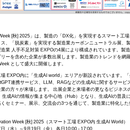
vation Week [秋] 2025」は、製造の「DX化」を実現するスマート
クス、「脱炭素」を実現する製造業カーボンニュートラル展、
造業 人手不足対策 EXPOの4展により構成されています。製
ゴリーを含めた企業が多数出展します。製造業のトレンドを網
eek として盛大に開催します。
 EXPO内に「生成AI world」エリアが新設されています。「生成
atGPT連携サービス、LLM、RAGなどの生成AIに関するサービ
企業の方々が来場します。 出展企業と来場者の更なるビジネス
 生成AIの情報が集まる中心地（Hub）となり、生成AIの普及
くセミナー、展示、交流会の3つを通じて、製造業に特化した生
vation Week [秋] 2025（スマート工場 EXPO内 生成AI World）
日（水）～9月19日（金） 各日10:00 - 17:00