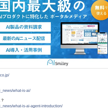
co.jp/
ai_news/what-is-ai/
は？
ai_news/what-is-ai-agent-introduction/