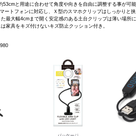
ム約53cmと用途に合わせて角度や向きを自由に調整する事が可能
スマートフォンに対応し、Ｘ型のスマホクリップはしっかりと
た最大幅4cmまで開く安定感のある土台クリップは薄い場所
には家具をキズ付けないキズ防止クッション付き。
）
980
パッケージ