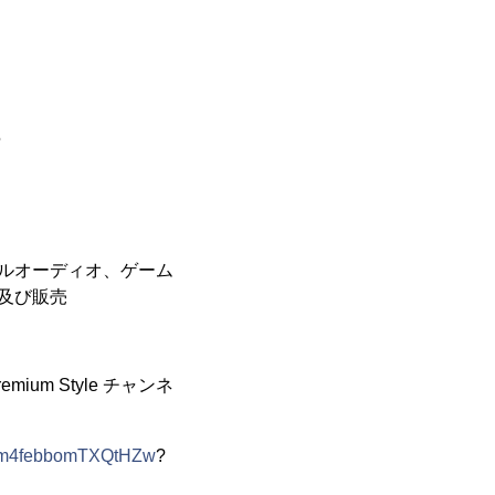
5
ルオーディオ、ゲーム
及び販売
um Style チャンネ
-Km4febbomTXQtHZw
?