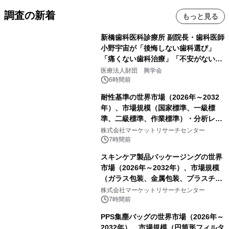
調査の新着
もっと見る
新橋歯科医科診療所 副院長・歯科医師
小野宇宙が「後悔しない歯科選び」
「痛くない歯科治療」「不安がない治
療計画」をテーマに専門監修
医療法人財団 興学会
6時間前
耐性基準の世界市場（2026年～2032
年）、市場規模（国家標準、一級標
準、二級標準、作業標準）・分析レポ
ートを発表
株式会社マーケットリサーチセンター
7時間前
スキンケア製品パッケージングの世界
市場（2026年～2032年）、市場規模
（ガラス包装、金属包装、プラスチッ
ク包装、その他）・分析レポートを発
株式会社マーケットリサーチセンター
表
7時間前
PPS集塵バッグの世界市場（2026年～
2032年）、市場規模（円筒形フィルタ