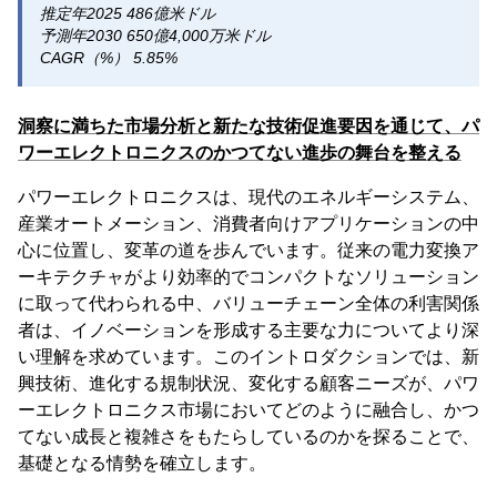
推定年2025 486億米ドル
予測年2030 650億4,000万米ドル
CAGR（%） 5.85%
洞察に満ちた市場分析と新たな技術促進要因を通じて、パ
ワーエレクトロニクスのかつてない進歩の舞台を整える
パワーエレクトロニクスは、現代のエネルギーシステム、
産業オートメーション、消費者向けアプリケーションの中
心に位置し、変革の道を歩んでいます。従来の電力変換ア
ーキテクチャがより効率的でコンパクトなソリューション
に取って代わられる中、バリューチェーン全体の利害関係
者は、イノベーションを形成する主要な力についてより深
い理解を求めています。このイントロダクションでは、新
興技術、進化する規制状況、変化する顧客ニーズが、パワ
ーエレクトロニクス市場においてどのように融合し、かつ
てない成長と複雑さをもたらしているのかを探ることで、
基礎となる情勢を確立します。