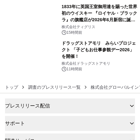
1833年に英国王室御用達を賜った世界
初のウイスキー 『ロイヤル・ブラック
ラ』の旗艦店が2026年6月新宿に誕
5
生 バカルディ ジャパンと連携した
株式会社ティグリス
没入型バー「BAR Arca」
15時間前
ドラッグストアモリ みらいプロジェ
クト 「子どもお仕事参観デー2026」
を開催！
6
株式会社ドラッグストアモリ
11時間前
トップ
調査のプレスリリース一覧
株式会社グローバルイン
プレスリリース配信
サポート