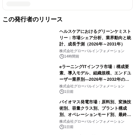
この発行者のリリース
ヘルスケアにおけるグリーンケミスト
リー：市場シェア分析、業界動向と統
計、成長予測（2026年～2031年）
株式会社グローバルインフォメーション
14時間前
eラーニングITインフラ市場：構成要
素、導入モデル、組織規模、エンドユ
ーザー業界別―2026年～2032年の世
界市場予測
株式会社グローバルインフォメーション
1日前
バイオマス発電市場：原料別、変換技
術別、容量クラス別、プラント構成
別、オペレーションモード別、最終用
途別―2026年～2032年の世界市場予
株式会社グローバルインフォメーション
測
1日前