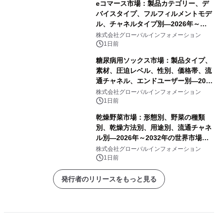
eコマース市場：製品カテゴリー、デ
バイスタイプ、フルフィルメントモデ
ル、チャネルタイプ別―2026年～
2032年の世界市場予測
株式会社グローバルインフォメーション
1日前
糖尿病用ソックス市場：製品タイプ、
素材、圧迫レベル、性別、価格帯、流
通チャネル、エンドユーザー別―2026
年～2032年の世界市場予測
株式会社グローバルインフォメーション
1日前
乾燥野菜市場：形態別、野菜の種類
別、乾燥方法別、用途別、流通チャネ
ル別―2026年～2032年の世界市場予
測
株式会社グローバルインフォメーション
1日前
発行者のリリースをもっと見る