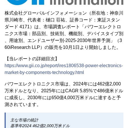
株式会社グローバルインフォメーション（所在地：神奈川
県川崎市、代表者：樋口 荘祐、証券コード：東証スタン
ダード 4171）は、市場調査レポート「パワーエレクトロ
ニクス市場：部品別、技術別、機能別、デバイスタイプ別
、用途別、エンドユーザー別-2025-2030年世界予測」（3
60iResearch LLP）の販売を10月1日より開始しました。
【当レポートの詳細目次】
https://www.gii.co.jp/report/ires1806538-power-electronics-
market-by-components-technology.html
パワーエレクトロニクス市場は、2024年には462億2,000
万米ドルとなり、2025年にはCAGR 5.85%で486億米ドル
に成長し、2030年には650億4,000万米ドルに達すると予
測されています。
主な市場の統計
基準年2024 462億2,000万米ドル