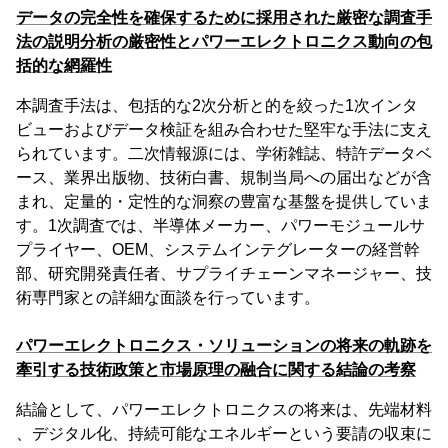
データの完全性を確保するために採用された厳密な調査手
法の説明分析の厳密性とパワーエレクトロニクス動向の包
括的な網羅性
本調査手法は、包括的な2次分析と的を絞った1次インタ
ビューおよびデータ検証を組み合わせた堅牢な手法に支え
られています。二次情報源には、学術雑誌、特許データベ
ース、業界出版物、技術白書、規制当局への届出などが含
まれ、定量的・定性的な洞察の豊富な基盤を提供していま
す。1次調査では、半導体メーカー、パワーモジュールサ
プライヤー、OEM、システムインテグレーターの経営幹
部、研究開発責任者、サプライチェーンマネージャー、技
術専門家との詳細な面談を行っています。
パワーエレクトロニクス・ソリューションの将来の軌跡を
牽引する技術政策と市場原理の融合に関する結論の考察
結論として、パワーエレクトロニクスの将来は、先端材料
、デジタル化、持続可能なエネルギーという要請の収束に