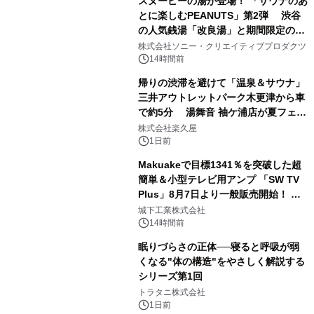
スヌーピーの湯が登場！ 「サウナのあ
とに楽しむPEANUTS」第2弾 渋谷
の人気銭湯「改良湯」と期間限定のコ
1
ラボレーション サウナイキタイコラ
株式会社ソニー・クリエイティブプロダクツ
ボグッズも発売決定！
14時間前
帰りの渋滞を避けて「温泉＆サウナ」
三井アウトレットパーク木更津から車
で約5分 湯舞音 袖ケ浦店が夏フェア
2
メニューを提供
株式会社楽久屋
1日前
Makuakeで目標1341％を突破した超
簡単＆小型テレビ用アンプ 「SW TV
Plus」8月7日より一般販売開始！ ケ
3
ーブル1本つなぐだけ、テレビの音が
城下工業株式会社
ぐっと豊かに
14時間前
眠りづらさの正体──寝ると呼吸が弱
くなる"体の構造"をやさしく解説する
シリーズ第1回
4
トラタニ株式会社
1日前