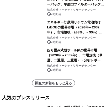
ーバッグ、平袋型フィルターバッグ、
プリーツフィルターバッグ、その
株式会社マーケットリサーチセンター
他）・分析レポートを発表
7時間前
エネルギー貯蔵用リチウム電池向け
LiBOBの世界市場（2026年～2032
年）、市場規模（≥99%、＜99%）・
分析レポートを発表
株式会社マーケットリサーチセンター
7時間前
折り畳み式段ボール紙の世界市場
（2026年～2032年）、市場規模（単
層、二重層、三重層）・分析レポート
を発表
株式会社マーケットリサーチセンター
7時間前
調査の新着をもっと見る
人気のプレスリリース