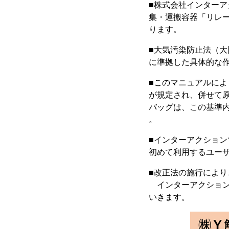
■株式会社インター
集・運搬容器「リレ
ります。
■大気汚染防止法（
に準拠した具体的な
■このマニュアルに
が規定され、併せて
バッグは、この基準
。
■インターアクショ
初めて利用するユー
■改正法の施行によ
インターアクション
いきます。