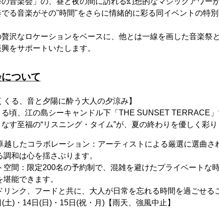
海の音楽会」の、昼と夜の間に訪れる幻想的なマジックアワー
でる音楽がその"時間"をさらに情緒的に彩る同イベントの特別な
の贅沢なロケーションをベースに、他とは一線を画した音楽祭
振興をサポートいたします。
会について
めくくる、音と夕陽に酔う大人の夕涼み】
頃、江の島シーキャンドル下「THE SUNSET TERRAC
なす至福の“リスニング・タイム”が、夏の終わりを優しく彩り
」の卓越したコラボレーション：アーティストによる厳選に選曲さ
る調和は心を揺さぶります。
ト空間：限定200名の予約制で、混雑を避けたプライベートな
を堪能できます。
ドリンク、フードと共に、大人が日常を忘れる時間を過ごせる
3日(土)・14日(日)・15日(祝・月)【雨天、強風中止】