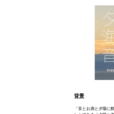
背景
「音とお酒と夕陽に酔