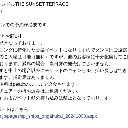
ドルTHE SUNSET TERRACE
制）
インでの予約が必要です。
意とお願い】
煙となっております。
スニングに特化した音楽イベントになりますのでダンスはご遠慮
様のご入場は可能（無料）ですが、他のお客様に十分配慮してご
ております。満席の場合、当日券の発売はございません。
ますと中止の場合以外にチケットのキャンセル、払い戻しはでき
ります。指定席はありません。
料はpeatixのルールで返金されます。
用チェアーの持ち込みはご遠慮ください。
く）およびペット類の持ち込みは禁止となっております。
ポートはこちら
.co.jp/pages/sp_ships_ongakukai_20241008.aspx