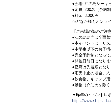
●会場: 江の島シーキャン
●定員: 200名（予約
●料金: 3,000円
※どなた様もオンラ
【ご来場の際のご注
●江の島島内は全面禁
●本イベントは、リ
●中学生以下のお子
●完全予約制となっ
●開催日前日になり
●座席は先着順とな
●雨天中止の場合、入場
●飲食物、キャンプ
●動物（介助犬を除
▼昨年のイベントレ
https://www.shipsltd