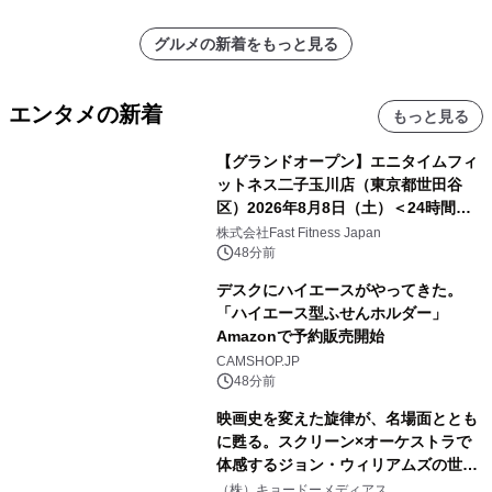
グルメの新着をもっと見る
エンタメの新着
もっと見る
【グランドオープン】エニタイムフィ
ットネス二子玉川店（東京都世田谷
区）2026年8月8日（土）＜24時間年
中無休のフィットネスジム＞
株式会社Fast Fitness Japan
48分前
デスクにハイエースがやってきた。
「ハイエース型ふせんホルダー」
Amazonで予約販売開始
CAMSHOP.JP
48分前
映画史を変えた旋律が、名場面ととも
に甦る。スクリーン×オーケストラで
体感するジョン・ウィリアムズの世
界。ジョン・ウィリアムズ：シネマ・
（株）キョードーメディアス