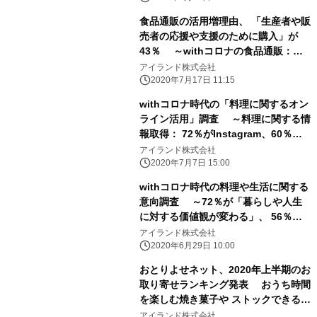
食品通販の活用増理由、 「生産者や販
売者の応援や支援のために購入」が
43％ ～withコロナの食品通販：
42％が購入増える、 人気ジャンルは
アイランド株式会社
洋菓子が50％～
2020年7月17日 11:15
withコロナ時代の「料理に関するオン
ライン活用」調査 ～料理に関する情
報取得： 72％がInstagram、60％以
上が「料理のライブ配信」を視聴～
アイランド株式会社
2020年7月7日 15:00
withコロナ時代の料理や生活に関する
意向調査 ～72％が「暮らしや人生
に対する価値観が変わる」、 56％は
「料理をする機会が増える」～
アイランド株式会社
2020年6月29日 10:00
おとりよせネット、2020年上半期のお
取り寄せランキング発表 おうち時間
を楽しむ焼き菓子や ストックできるグ
ルメがランクイン
アイランド株式会社