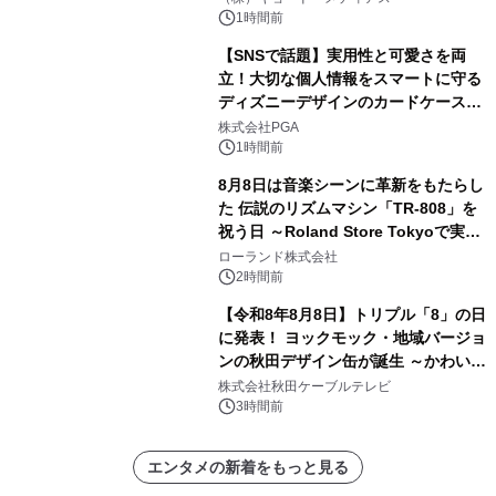
スペクタキュラー・コンサート 開催決
1時間前
定！
【SNSで話題】実用性と可愛さを両
立！大切な個人情報をスマートに守る
ディズニーデザインのカードケースを
株式会社PGAが8月7日発売
株式会社PGA
1時間前
8月8日は音楽シーンに革新をもたらし
た 伝説のリズムマシン「TR-808」を
祝う日 ～Roland Store Tokyoで実機
を展示しての 記念キャンペーンを開
ローランド株式会社
催 英国ラジオ「NTS」の 特別プログ
2時間前
ラムや、「TR-808」を愛する伝説的
【令和8年8月8日】トリプル「8」の日
アーティストを フィーチャーしたアニ
に発表！ ヨックモック・地域バージョ
メーションを公開～
ンの秋田デザイン缶が誕生 ～かわいい
秋田犬の子犬と秋田の四季と名所を巡
株式会社秋田ケーブルテレビ
るパッケージ～ 9月1日(火)秋田県内で
3時間前
販売開始
エンタメの新着をもっと見る