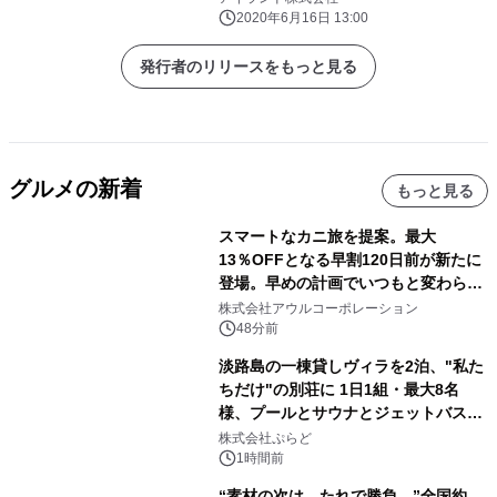
2020年6月16日 13:00
発行者のリリースをもっと見る
グルメの新着
もっと見る
スマートなカニ旅を提案。最大
13％OFFとなる早割120日前が新たに
登場。早めの計画でいつもと変わらぬ
大人の冬旅を。ー夕日ヶ浦温泉「佳松
株式会社アウルコーポレーション
苑 別邸ふうか」ー
48分前
淡路島の一棟貸しヴィラを2泊、"私た
ちだけ"の別荘に 1日1組・最大8名
様、プールとサウナとジェットバス付
きで Villa Mon Temps AWAJIの連泊
株式会社ぷらど
素泊りプラン
1時間前
“素材の次は、たれで勝負。”全国約