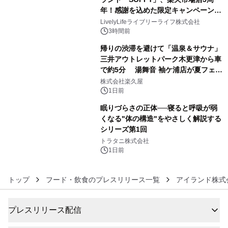
メーションを公開～
年！感謝を込めた限定キャンペーンを
4
8月10日より開催
LivelyLifeライブリーライフ株式会社
3時間前
帰りの渋滞を避けて「温泉＆サウナ」
三井アウトレットパーク木更津から車
で約5分 湯舞音 袖ケ浦店が夏フェア
5
メニューを提供
株式会社楽久屋
1日前
眠りづらさの正体──寝ると呼吸が弱
くなる"体の構造"をやさしく解説する
シリーズ第1回
6
トラタニ株式会社
1日前
トップ
フード・飲食のプレスリリース一覧
アイランド株式
プレスリリース配信