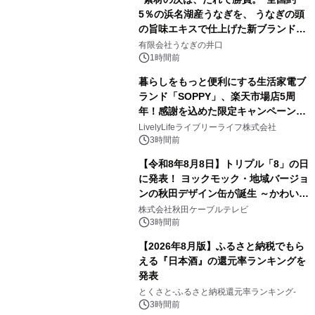
5％の浜名湖産うなぎを、 うなぎの頭
の旨味エキスで仕上げた新ブランド
「井口の誉」誕生
有限会社うなぎの井口
1時間前
暮らしをもっと便利にする生活家電ブ
ランド「SOPPY」、楽天市場店5周
年！感謝を込めた限定キャンペーンを
8月10日より開催
LivelyLifeライブリーライフ株式会社
3時間前
【令和8年8月8日】トリプル「8」の日
に発表！ ヨックモック・地域バージョ
ンの秋田デザイン缶が誕生 ～かわいい
秋田犬の子犬と秋田の四季と名所を巡
株式会社秋田ケーブルテレビ
るパッケージ～ 9月1日(火)秋田県内で
3時間前
販売開始
【2026年8月版】ふるさと納税でもら
える『日本酒』の還元率ランキングを
発表
とくさと-ふるさと納税還元率ランキング-
3時間前