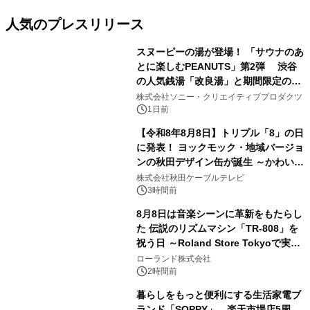
人気のプレスリリース
スヌーピーの湯が登場！ 「サウナのあ
とに楽しむPEANUTS」第2弾 渋谷
の人気銭湯「改良湯」と期間限定のコ
1
ラボレーション サウナイキタイコラ
株式会社ソニー・クリエイティブプロダクツ
ボグッズも発売決定！
1日前
【令和8年8月8日】トリプル「8」の日
に発表！ ヨックモック・地域バージョ
ンの秋田デザイン缶が誕生 ～かわいい
2
秋田犬の子犬と秋田の四季と名所を巡
株式会社秋田ケーブルテレビ
るパッケージ～ 9月1日(火)秋田県内で
3時間前
販売開始
8月8日は音楽シーンに革新をもたらし
た 伝説のリズムマシン「TR-808」を
祝う日 ～Roland Store Tokyoで実機
3
を展示しての 記念キャンペーンを開
ローランド株式会社
催 英国ラジオ「NTS」の 特別プログ
2時間前
ラムや、「TR-808」を愛する伝説的
暮らしをもっと便利にする生活家電ブ
アーティストを フィーチャーしたアニ
ランド「SOPPY」、楽天市場店5周