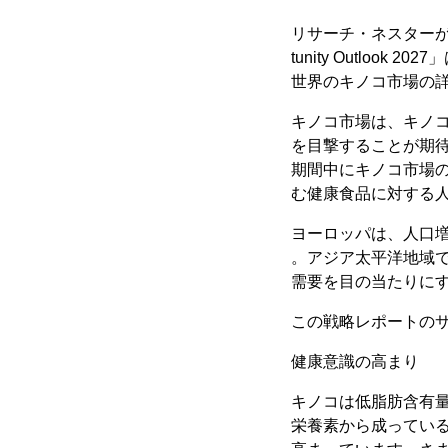
リサーチ・ネスターが最近発表し
tunity Outl
世界のキノコ市場の
キノコ市場は、キノ
を目撃することが期
期間中にキノコ市場
む健康食品に対する
ヨーロッパは、人口
。アジア太平洋地域
需要を目の当たりに
この戦略レポートのサ
健康意識の高まり
キノコは低脂肪含有
栄養素から成ってい