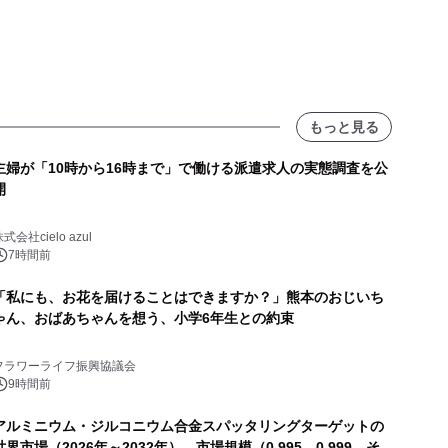
もっと見る
主婦が「10時から16時まで」で働ける派遣求人の実態調査を公
開
式会社cielo azul
7時間前
「私にも、お花を届けることはできますか？」熊本のおじいち
ゃん、おばあちゃんを想う、小学6年生との約束
フラワーライフ振興協議会
9時間前
アルミニウム・ジルコニウム合金スパッタリングターゲットの
世界市場（2026年～2032年）、市場規模（0.995、0.999、そ