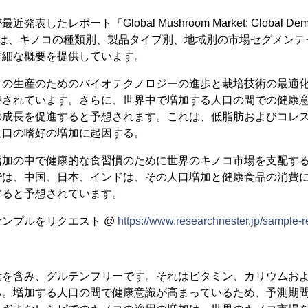
たレポート「Global Mushroom Market: Global Demand 
ook 2027」は、キノコの種類別、製品タイプ別、地域別の市場セグメ
詳細な概要を提供しています。
コの生産のためのバイオテクノロジーの進歩と栽培技術の最適
待されています。さらに、世界中で増加する人口の間での健康
の成長を促進すると予想されます。これは、低脂肪およびコレ
人口の嗜好の増加に起因する。
増加の中で健康的な食習慣のために世界のキノコ市場を支配す
では、中国、日本、インドは、その人口増加と健康食品の消費
すると予想されています。
ンプルをリクエスト @
https://www.researchnester.jp/sample-
量を含み、グルテンフリーです。それはビタミン、カリウムお
る。増加する人口の間で健康意識が高まっているため、予測期