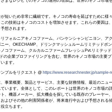
まざまなレシピでのキノコの適用の増加は、世界のキノコ市場
命が短いため非常に繊細です。キノコの寿命を延ばすために様
、この技術はキノコのコストを増加させます。これらの要因は
と予想されます。
カリフォルニアキノコファーム、バンケンシャンピニヨン、ア
ニー、OKECHAMP、ドリンクマッシュルームリミテッドボ
ノコファーム、クルカルニファームフレッシュPvt.リミテッ
テッドの企業プロファイリングを含む、世界のキノコ市場の主要
ています。
ンプルをリクエスト @
https://www.researchnester.jp/sample-
は、事業概要、製品とサービス、主要な財務情報、最近のニュ
れています。全体として、このレポートは世界のキノコ市場の
ント、機器メーカー、拡大機会を探している既存のプレーヤー
、およびその他の利害関係者が、将来進行中および予想される
に役立ちます。