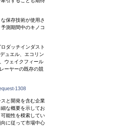
を牽引することも期待
々な保存技術が使用さ
、予測期間中のキノコ
グロダッチインダスト
ンデュエル、エコリン
ド、ウェイクフィール
プレーヤーの既存の競
request-1308
ースと開発を含む企業
詳細な概要を示してお
、可能性を模索してい
傾向に従って市場中心