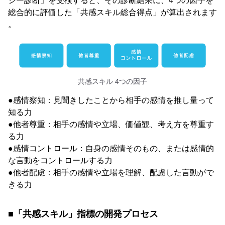
シー診断」を受検すると、その診断結果に、4つの因⼦を
総合的に評価した「共感スキル総合得点」が算出されます
。
共感スキル 4つの因子
●感情察知：⾒聞きしたことから相⼿の感情を推し量って
知る⼒
●他者尊重：相⼿の感情や⽴場、価値観、考え⽅を尊重す
る⼒
●感情コントロール：⾃⾝の感情そのもの、または感情的
な⾔動をコントロールする⼒
●他者配慮：相⼿の感情や⽴場を理解、配慮した⾔動がで
きる⼒
■「共感スキル」指標の開発プロセス