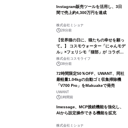
Instagram販売ツールを活用し、3日
間で売上約4,300万円を達成
株式会社ミショナ
28分前
【世界猫の日に、猫たちの幸せを願っ
て。】 コスモウォーター「にゃんモデ
ル」×フェリシモ「猫部」が コラボキ
ャンペーンを実施
株式会社コスモライフ
38分前
72時間限定50％OFF、UWANT、同社
最軽量1.04kgの自動ゴミ収集掃除機
「V700 Pro」をMakuakeで発売
UWANT
1時間前
lmessage、MCP接続機能を強化し、
AIから設定操作できる機能を拡充
株式会社ミショナ