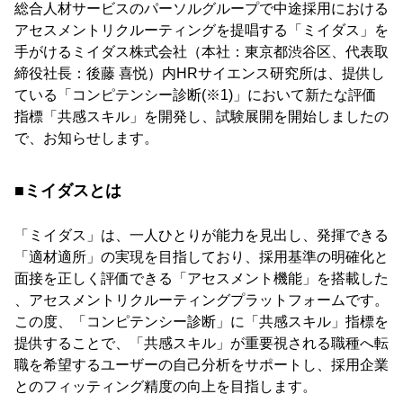
総合⼈材サービスのパーソルグループで中途採⽤における
アセスメントリクルーティングを提唱する「ミイダス」を
⼿がけるミイダス株式会社（本社：東京都渋⾕区、代表取
締役社⻑：後藤 喜悦）内HRサイエンス研究所は、提供し
ている「コンピテンシー診断(※1)」において新たな評価
指標「共感スキル」を開発し、試験展開を開始しましたの
で、お知らせします。
■ミイダスとは
「ミイダス」は、⼀⼈ひとりが能⼒を⾒出し、発揮できる
「適材適所」の実現を⽬指しており、採⽤基準の明確化と
⾯接を正しく評価できる「アセスメント機能」を搭載した
、アセスメントリクルーティングプラットフォームです。
この度、「コンピテンシー診断」に「共感スキル」指標を
提供することで、「共感スキル」が重要視される職種へ転
職を希望するユーザーの⾃⼰分析をサポートし、採⽤企業
とのフィッティング精度の向上を⽬指します。