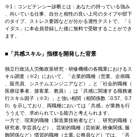
※1：コンピテンシー診断とは：あなたの持っている強み
、向いている仕事、⾃分と相性の良い上司のタイプや部下
のタイプ、ストレス要因などが分かる適性テストで、「ミ
イダス」に本会員登録した後に無料で受験することができ
ます。
■「共感スキル」指標を開発した背景
独⽴⾏政法⼈労働政策研究・研修機構の各職業におけるス
キル調査（※2）において、「企業的職種（営業、企画職
、販売員、システムエンジニアなど）」と「社会的職種（
医療従事者、接客業、教員）」は「共感に関連する職務遂
⾏スキル因⼦（※3）」と強い相関（相関係数︓0.57、0.7
0）を⽰しており、両職種においては「共感」が業務を⾏
ううえで、求められている能⼒と考えられます。
⼀⽅で、現実的職種（製造業技術者など）、研究的職種（
研究者, 学芸員など）、芸術的職種（芸術家, 映像関係, 服
飾関係など）慣習的職種（⼠業, 公務員など）では、「共