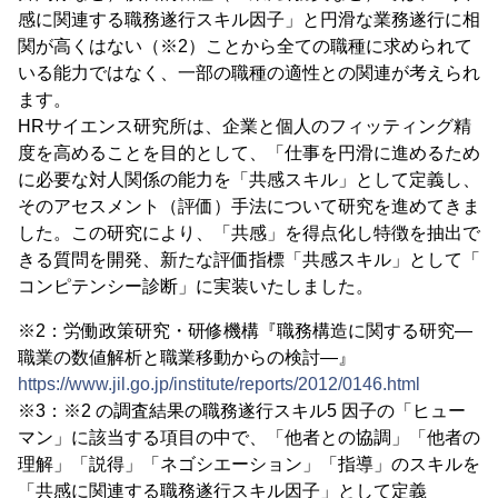
感に関連する職務遂⾏スキル因⼦」と円滑な業務遂⾏に相
関が⾼くはない（※2）ことから全ての職種に求められて
いる能⼒ではなく、⼀部の職種の適性との関連が考えられ
ます。
HRサイエンス研究所は、企業と個⼈のフィッティング精
度を⾼めることを⽬的として、「仕事を円滑に進めるため
に必要な対⼈関係の能⼒を「共感スキル」として定義し、
そのアセスメント（評価）⼿法について研究を進めてきま
した。この研究により、「共感」を得点化し特徴を抽出で
きる質問を開発、新たな評価指標「共感スキル」として「
コンピテンシー診断」に実装いたしました。
※2：労働政策研究・研修機構『職務構造に関する研究―
職業の数値解析と職業移動からの検討―』
https://www.jil.go.jp/institute/reports/2012/0146.html
※3：※2 の調査結果の職務遂⾏スキル5 因⼦の「ヒュー
マン」に該当する項⽬の中で、「他者との協調」「他者の
理解」「説得」「ネゴシエーション」「指導」のスキルを
「共感に関連する職務遂⾏スキル因⼦」として定義