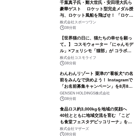
千葉真子氏・鄭大世氏・安田理大氏ら
豪華ゲスト ロケット型完走メダル授
与、ロケット風船を飛ばせ！ 「ロケッ
トマラソン2026」開催
株式会社スポーツワン
38分前
【世界猫の日に、猫たちの幸せを願っ
て。】 コスモウォーター「にゃんモデ
ル」×フェリシモ「猫部」が コラボキ
ャンペーンを実施
株式会社コスモライフ
38分前
わんわんリゾート 粟津の"看板犬"の名
前をみんなで決めよう！ Instagramで
「お名前募集キャンペーン」を8月8日
(土)より開催
GENSEN HOLDINGS株式会社
38分前
食品ロス約3,000kgを地域の笑顔へ
40社とともに地域交流を育む 「こど
も食堂フェスタデピッコリーナ」を9
月5日(土)開催
株式会社マザーズ
38分前