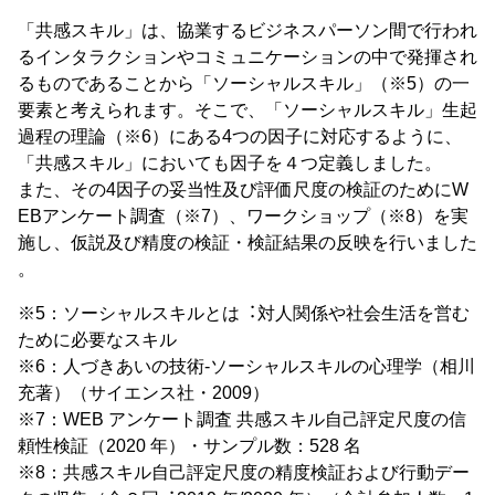
「共感スキル」は、協業するビジネスパーソン間で⾏われ
るインタラクションやコミュニケーションの中で発揮され
るものであることから「ソーシャルスキル」（※5）の⼀
要素と考えられます。そこで、「ソーシャルスキル」⽣起
過程の理論（※6）にある4つの因⼦に対応するように、
「共感スキル」においても因⼦を４つ定義しました。
また、その4因⼦の妥当性及び評価尺度の検証のためにW
EBアンケート調査（※7）、ワークショップ（※8）を実
施し、仮説及び精度の検証・検証結果の反映を⾏いました
。
※5：ソーシャルスキルとは︓対⼈関係や社会⽣活を営む
ために必要なスキル
※6：⼈づきあいの技術-ソーシャルスキルの⼼理学（相川
充著）（サイエンス社・2009）
※7：WEB アンケート調査 共感スキル⾃⼰評定尺度の信
頼性検証（2020 年）・サンプル数：528 名
※8：共感スキル⾃⼰評定尺度の精度検証および⾏動デー