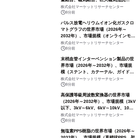
（GMR））・分析レポートを発表
株式会社マーケットリサーチセンター
8分前
パルス放電ヘリウムイオン化ガスクロ
マトグラフの世界市場（2026年～
2032年）、市場規模（オンラインモニ
タリング型、ラボラトリー型）・分析
株式会社マーケットリサーチセンター
レポートを発表
8分前
末梢血管インターベンション製品の世
界市場（2026年～2032年）、市場規
模（ステント、カテーテル、ガイドワ
イヤー、シース、下大静脈フィルタ
株式会社マーケットリサーチセンター
ー、その他）・分析レポートを発表
8分前
高保護等級周波数変換器の世界市場
（2026年～2032年）、市場規模（3kV
以下、3kV～6kV、6kV～10kV、10kV
超）・分析レポートを発表
株式会社マーケットリサーチセンター
8分前
無塩素PPS樹脂の世界市場（2026年～
2032年）、市場規模（直鎖状PPS、架