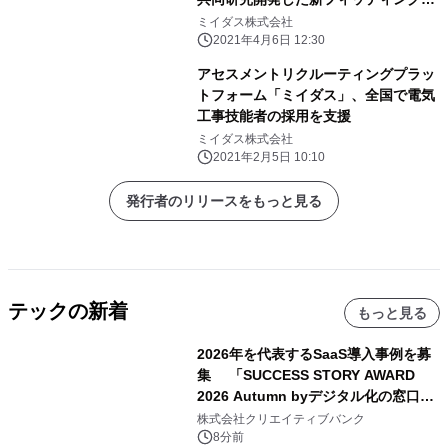
価指標「共感スキル」を 「コンピテン
ミイダス株式会社
シー診断」機能に実装、法人への提供
2021年4月6日 12:30
を開始
アセスメントリクルーティングプラッ
トフォーム「ミイダス」、全国で電気
工事技能者の採用を支援
ミイダス株式会社
2021年2月5日 10:10
発行者のリリースをもっと見る
テックの新着
もっと見る
2026年を代表するSaaS導入事例を募
集 「SUCCESS STORY AWARD
2026 Autumn byデジタル化の窓口」
開催
株式会社クリエイティブバンク
8分前