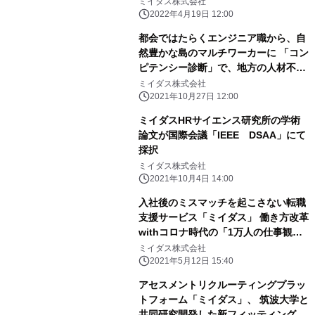
ム」公開
ミイダス株式会社
2022年4月19日 12:00
都会ではたらくエンジニア職から、自
然豊かな島のマルチワーカーに 「コン
ピテンシー診断」で、地方の人材不足
や定着課題に貢献
ミイダス株式会社
2021年10月27日 12:00
ミイダスHRサイエンス研究所の学術
論文が国際会議「IEEE DSAA」にて
採択
ミイダス株式会社
2021年10月4日 14:00
入社後のミスマッチを起こさない転職
支援サービス「ミイダス」 働き方改革
withコロナ時代の「1万人の仕事観調
査2021」を実施
ミイダス株式会社
2021年5月12日 15:40
アセスメントリクルーティングプラッ
トフォーム「ミイダス」、 筑波大学と
共同研究開発した新フィッティング評