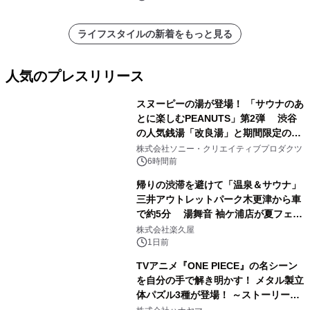
ライフスタイルの新着をもっと見る
人気のプレスリリース
スヌーピーの湯が登場！ 「サウナのあ
とに楽しむPEANUTS」第2弾 渋谷
の人気銭湯「改良湯」と期間限定のコ
1
ラボレーション サウナイキタイコラ
株式会社ソニー・クリエイティブプロダクツ
ボグッズも発売決定！
6時間前
帰りの渋滞を避けて「温泉＆サウナ」
三井アウトレットパーク木更津から車
で約5分 湯舞音 袖ケ浦店が夏フェア
2
メニューを提供
株式会社楽久屋
1日前
TVアニメ『ONE PIECE』の名シーン
を自分の手で解き明かす！ メタル製立
体パズル3種が登場！ ～ストーリーと
3
ギミックが融合した 大人の体験型パズ