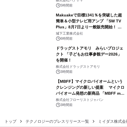
株式会社ハナヤマ
ルが8月7日(金)12時より先行予約受付
5時間前
開始～
Makuakeで目標1341％を突破した超
簡単＆小型テレビ用アンプ 「SW TV
Plus」8月7日より一般販売開始！ ケ
4
ーブル1本つなぐだけ、テレビの音が
城下工業株式会社
ぐっと豊かに
6時間前
ドラッグストアモリ みらいプロジェ
クト 「子どもお仕事参観デー2026」
を開催！
5
株式会社ドラッグストアモリ
3時間前
【MBFF】マイクロバイオームという
クレンジングの新しい提案 マイクロ
バイオーム発想の新商品 「MBFF mb
6
クレンジングPRO」を2026年8月6日
株式会社フローリストジャパン
発売
3時間前
トップ
テクノロジーのプレスリリース一覧
ミイダス株式会