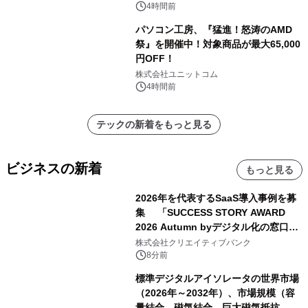
4時間前
パソコン工房、『猛進！怒涛のAMD
祭』を開催中！対象商品が最大65,000
円OFF！
株式会社ユニットコム
4時間前
テックの新着をもっと見る
ビジネスの新着
もっと見る
2026年を代表するSaaS導入事例を募
集 「SUCCESS STORY AWARD
2026 Autumn byデジタル化の窓口」
開催
株式会社クリエイティブバンク
8分前
標準デジタルアイソレータの世界市場
（2026年～2032年）、市場規模（容
量結合、磁気結合、巨大磁気抵抗