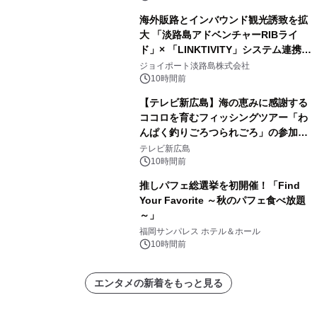
海外販路とインバウンド観光誘致を拡
大 「淡路島アドベンチャーRIBライ
ド」× 「LINKTIVITY」システム連携を
開始！
ジョイポート淡路島株式会社
10時間前
【テレビ新広島】海の恵みに感謝する
ココロを育むフィッシングツアー「わ
んぱく釣りごろつられごろ」の参加小
学生を募集
テレビ新広島
10時間前
推しパフェ総選挙を初開催！「Find
Your Favorite ～秋のパフェ食べ放題
～」
福岡サンパレス ホテル＆ホール
10時間前
エンタメの新着をもっと見る