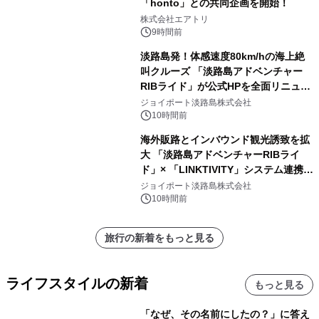
「honto」との共同企画を開始！
株式会社エアトリ
9時間前
淡路島発！体感速度80km/hの海上絶
叫クルーズ 「淡路島アドベンチャー
RIBライド」が公式HPを全面リニュー
アル！ ～スマホで即予約完了の「スマ
ジョイポート淡路島株式会社
ート設計」へ刷新～
10時間前
海外販路とインバウンド観光誘致を拡
大 「淡路島アドベンチャーRIBライ
ド」× 「LINKTIVITY」システム連携を
開始！
ジョイポート淡路島株式会社
10時間前
旅行の新着をもっと見る
ライフスタイルの新着
もっと見る
「なぜ、その名前にしたの？」に答え