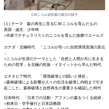
CWニコル追悼展の展示の様子
(１) テーマ 森の再生に至るC.W.ニコルを育んだもの
英国・誕生、少年時
○作家でナチュラリストのニコルを育んだ故郷ウエールズ
カナダ・北極時代 「ニコルが培った自然環境意識の原点
」
○ニコルが生涯のテーマとした「自然と人間が共に生きる
ための哲学」を北極の民族・イヌイットから学んだ時代
エチオピア時代 「環境破壊との闘いと挫折」
○森林破壊による影響が人々の生活を破壊し内戦まで引き
起こした。森林破壊と自然再生の重要さを確認した時代
日本時代 「日本での活動・アファンの森をつくる経緯」
○初来日・空手修行と日本語教師