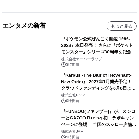
エンタメの新着
もっと見る
『ポケモン公式ぜんこく図鑑 1996-
2026』本日発売！ さらに『ポケット
モンスター』シリーズ30周年を記念し
た画集『ポケットモンスター ビジュア
株式会社オーバーラップ
ルアートブック』の発売決定！ 2026
3時間前
年12月18日（金）、3冊同時発売！
『Karous -The Blur of Re:venant-
New Order』 2027年1月発売予定！
クラウドファンディングを8月8日より
開始
株式会社RS34
9時間前
『FUNBOO(ファンブー)』が、スシロ
ーとGAZOO Racing 初コラボキャン
ペーンに登場 全国のスシロー店舗で
GR 4車種の FUNBOO(ミニカー)付き
株式会社JAM
メニューが展開されます
9時間前