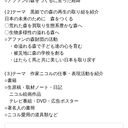
○アファンの森をつくるに至った経緯
(２)テーマ 黒姫での森の再生の取り組を紹介
日本の未来のために 森をつくる
〇荒れた森を買取り生態系豊かな森へ
〇生物多様性の溢れる森へ
○アファンの森財団の活動
・命溢れる森で子ども達の心を育む
・被災地に森の学校を創る
・はたらく馬と共に美しい日本を取り戻す
(３)テーマ 作家ニコルの仕事・表現活動を紹介
○書籍
○生原稿・取材ノート・日記
ニコル絵画作品
テレビ番組・DVD・広告ポスター
○著名人の書簡
○ニコル愛用の道具類など