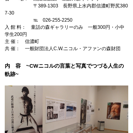
〒389-1303 長野県上水内郡信濃町野尻380
7-30
℡ 026-255-2250
入 館 料： 童話の森ギャラリーのみ 一般300円・小中
学生200円
主 催： 信濃町
共 催： 一般財団法人C.W.ニコル・アファンの森財団
内 容 ~CWニコルの言葉と写真でつづる人生の
軌跡~