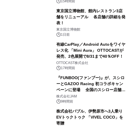
15時間前
東京国立博物館、館内レストラン3店
舗をリニューアル 各店舗の詳細を発
表！
2
東京国立博物館
1日前
有線CarPlay／Android Autoをワイヤ
レス化 「Mini Aura」 OTTOCASTが
発売、2色展開で8/31まで40％OFF！
3
OTTOCAST株式会社
17時間前
『FUNBOO(ファンブー)』が、スシロ
ーとGAZOO Racing 初コラボキャン
ペーンに登場 全国のスシロー店舗で
4
GR 4車種の FUNBOO(ミニカー)付き
株式会社JAM
メニューが展開されます
9時間前
株式会社バブル、伊勢原市へ3人乗り
EVトゥクトゥク 「VIVEL COCO」を
寄贈
5