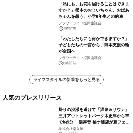
「私にも、お花を届けることはできま
すか？」熊本のおじいちゃん、おばあ
ちゃんを想う、小学6年生との約束
フラワーライフ振興協議会
7時間前
「わたしたちにも何かできますか？」
子どもたちの一言から、熊本支援の輪
が全国へ
フラワーライフ振興協議会
8時間前
ライフスタイルの新着をもっと見る
人気のプレスリリース
帰りの渋滞を避けて「温泉＆サウナ」
三井アウトレットパーク木更津から車
で約5分 湯舞音 袖ケ浦店が夏フェア
1
メニューを提供
株式会社楽久屋