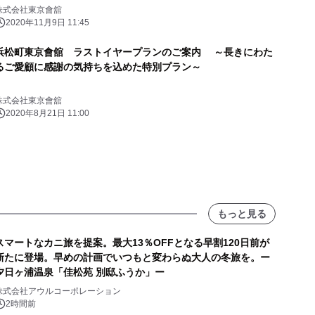
株式会社東京會舘
2020年11月9日 11:45
浜松町東京會舘 ラストイヤープランのご案内 ～長きにわた
るご愛顧に感謝の気持ちを込めた特別プラン～
株式会社東京會舘
2020年8月21日 11:00
もっと見る
スマートなカニ旅を提案。最大13％OFFとなる早割120日前が
新たに登場。早めの計画でいつもと変わらぬ大人の冬旅を。ー
夕日ヶ浦温泉「佳松苑 別邸ふうか」ー
株式会社アウルコーポレーション
2時間前