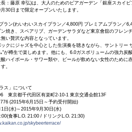
長：藤原 幸弘)は、大人のためのビアガーデン「銀座スカイビア
年9月30日まで限定オープンいたします。
ラン(わいわいスカイプラン／4,800円 プレミアムプラン／6,
ブン焼き、スペアリブ、ガーデンサラダなど東京會舘のフレン
は無い贅沢な内容となっています。
バックにジャズを中心とした生演奏を聴きながら、サントリー 
ム”が樽生で楽しめます。他にも、6.0ガスボリュームの強力炭
炭酸ハイボール・サワー類や、ビールが飲めない女性のために
ます。
ラス」について
006 東京都千代田区有楽町2-10-1 東京交通会館13F
2776 (2015年6月15日～予約受付開始)
1日(水)～2015年9月30日(水)
0(食事L.O. 21:00 / ドリンクL.O. 21:30)
w.kaikan.co.jp/skybeerterrace/