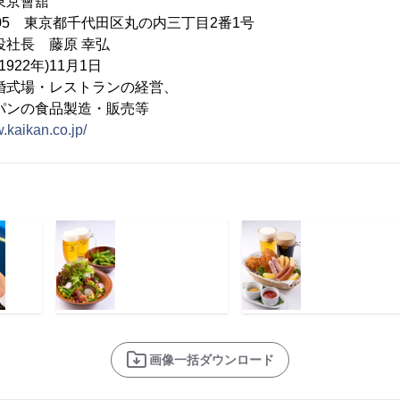
東京會舘
0005 東京都千代田区丸の内三丁目2番1号
社長 藤原 幸弘
922年)11月1日
婚式場・レストランの経営、
食品製造・販売等
w.kaikan.co.jp/
画像一括ダウンロード