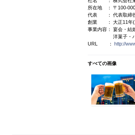
社名 ： 株式会社
所在地 ： 〒100-
代表 ： 代表取締役
創業 ： 大正11年(1
事業内容： 宴会・結
洋菓子・パンの
URL ：
http://ww
すべての画像