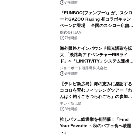
7時間前
『FUNBOO(ファンブー)』が、スシロ
ーとGAZOO Racing 初コラボキャン
ペーンに登場 全国のスシロー店舗で
GR 4車種の FUNBOO(ミニカー)付き
株式会社JAM
メニューが展開されます
7時間前
海外販路とインバウンド観光誘致を拡
大 「淡路島アドベンチャーRIBライ
ド」× 「LINKTIVITY」システム連携を
開始！
ジョイポート淡路島株式会社
8時間前
【テレビ新広島】海の恵みに感謝する
ココロを育むフィッシングツアー「わ
んぱく釣りごろつられごろ」の参加小
学生を募集
テレビ新広島
8時間前
推しパフェ総選挙を初開催！「Find
Your Favorite ～秋のパフェ食べ放題
～」