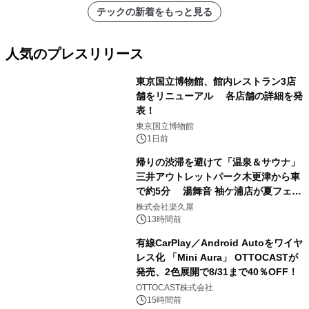
テックの新着をもっと見る
人気のプレスリリース
東京国立博物館、館内レストラン3店
舗をリニューアル 各店舗の詳細を発
表！
1
東京国立博物館
1日前
帰りの渋滞を避けて「温泉＆サウナ」
三井アウトレットパーク木更津から車
で約5分 湯舞音 袖ケ浦店が夏フェア
2
メニューを提供
株式会社楽久屋
13時間前
有線CarPlay／Android Autoをワイヤ
レス化 「Mini Aura」 OTTOCASTが
発売、2色展開で8/31まで40％OFF！
3
OTTOCAST株式会社
15時間前