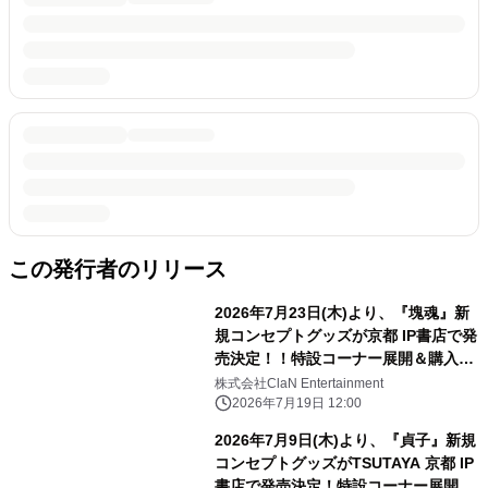
この発行者のリリース
2026年7月23日(木)より、『塊魂』新
規コンセプトグッズが京都 IP書店で発
売決定！！特設コーナー展開＆購入特
典ノベルティ配布！
株式会社ClaN Entertainment
2026年7月19日 12:00
2026年7月9日(木)より、『貞子』新規
コンセプトグッズがTSUTAYA 京都 IP
書店で発売決定！特設コーナー展開＆