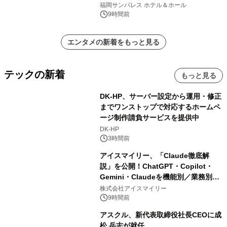
福岡サンパレス ホテル＆ホール
9時間前
エンタメの新着をもっと見る
テックの新着
もっと見る
DK-HP、サーバー設定から運用・修正
までワンストップで対応するホームペ
ージ制作請負サービスを提供中
DK-HP
3時間前
アイスマイリー、「Claude徹底解
説」を公開！ChatGPT・Copilot・
Gemini・Claudeを機能別／業務別に
比較―自社に合う生成AIの選び方がわ
株式会社アイスマイリー
かる実践ガイド
9時間前
アスクル、新代表取締役社長CEOに成
松 岳志が就任