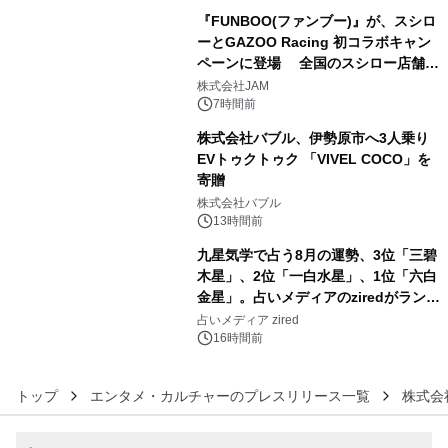
『FUNBOO(ファンブー)』が、スシロ
ーとGAZOO Racing 初コラボキャン
ペーンに登場 全国のスシロー店舗で
4
GR 4車種の FUNBOO(ミニカー)付き
株式会社JAM
メニューが展開されます
7時間前
株式会社バブル、伊勢原市へ3人乗り
EVトゥクトゥク 「VIVEL COCO」を
寄贈
5
株式会社バブル
13時間前
九星気学で占う8月の運勢、3位「三碧
木星」、2位「一白水星」、1位「六白
金星」。占いメディアのziredがランキ
6
ングを発表
占いメディア zired
16時間前
トップ
エンタメ・カルチャーのプレスリリース一覧
株式会社C