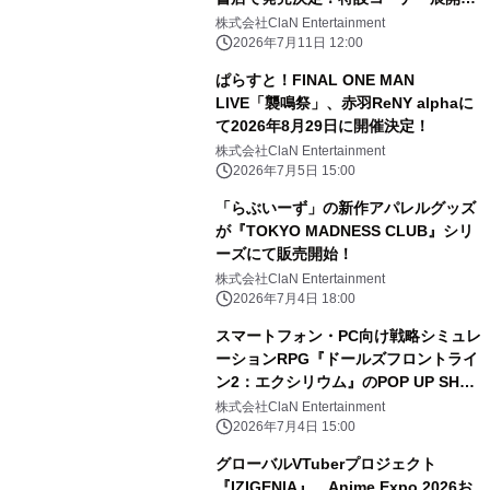
購入特典ノベルティ配布！
株式会社ClaN Entertainment
2026年7月11日 12:00
ぱらすと！FINAL ONE MAN
LIVE「襲鳴祭」、赤羽ReNY alphaに
て2026年8月29日に開催決定！
株式会社ClaN Entertainment
2026年7月5日 15:00
「らぶいーず」の新作アパレルグッズ
が『TOKYO MADNESS CLUB』シリ
ーズにて販売開始！
株式会社ClaN Entertainment
2026年7月4日 18:00
スマートフォン・PC向け戦略シミュレ
ーションRPG『ドールズフロントライ
ン2：エクシリウム』のPOP UP SHOP
がSHIBUYA TSUTAYA 6階 IP書店で開
株式会社ClaN Entertainment
催決定！！
2026年7月4日 15:00
グローバルVTuberプロジェクト
『IZIGENIA』、Anime Expo 2026お