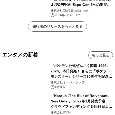
よびOFFKAI Expo Gen 5への出展決
定
株式会社ClaN Entertainment
2026年7月4日 12:00
発行者のリリースをもっと見る
エンタメの新着
もっと見る
『ポケモン公式ぜんこく図鑑 1996-
2026』本日発売！ さらに『ポケット
モンスター』シリーズ30周年を記念し
た画集『ポケットモンスター ビジュア
株式会社オーバーラップ
ルアートブック』の発売決定！ 2026
1時間前
年12月18日（金）、3冊同時発売！
『Karous -The Blur of Re:venant-
New Order』 2027年1月発売予定！
クラウドファンディングを8月8日より
開始
株式会社RS34