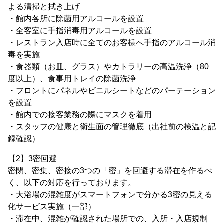
よる清掃と拭き上げ
・館内各所に除菌用アルコールを設置
・全客室に手指消毒用アルコールを設置
・レストラン入店時に全てのお客様へ手指のアルコール消
毒を実施
・食器類（お皿、グラス）やカトラリーの高温洗浄（80
度以上）、食事用トレイの除菌洗浄
・フロントにパネルやビニルシートなどのパーテーション
を設置
・館内での接客業務の際にマスクを着用
・スタッフの健康と衛生面の管理徹底（出社前の検温と記
録確認）
【2】3密回避
密閉、密集、密接の3つの「密」を回避する滞在を作るべ
く、以下の対応を行っております。
・大浴場の混雑度がスマートフォンで分かる3密の見える
化サービス実施（一部）
・滞在中、混雑が確認された場所での、入所・入店規制