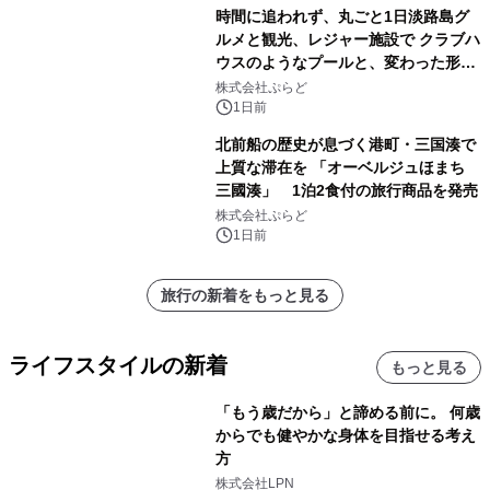
時間に追われず、丸ごと1日淡路島グ
ルメと観光、レジャー施設で クラブハ
ウスのようなプールと、変わった形の
サウナも 「THE BOXY AWAJI」のお
株式会社ぷらど
得な素泊まり連泊プランで
1日前
北前船の歴史が息づく港町・三国湊で
上質な滞在を 「オーベルジュほまち
三國湊」 1泊2食付の旅行商品を発売
株式会社ぷらど
1日前
旅行の新着をもっと見る
ライフスタイルの新着
もっと見る
「もう歳だから」と諦める前に。 何歳
からでも健やかな身体を目指せる考え
方
株式会社LPN