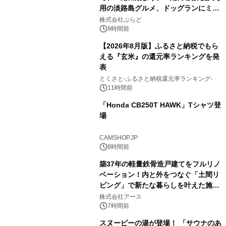
用の淡路島グルメ、ドッグランにミニ
2
プール グランピングとトレーラーハウ
株式会社ぷらど
スの2施設で
9時間前
【2026年8月版】ふるさと納税でもら
える『玄米』の還元率ランキングを発
表
3
とくさと-ふるさと納税還元率ランキング-
11時間前
「Honda CB250T HAWK」Tシャツ登
場
4
CAMSHOP.JP
8時間前
築37年の軽量鉄骨造戸建てをフルリノ
ベーション！内と外をつなぐ「土間リ
ビング」で新たな暮らしを叶えた施工
5
事例を株式会社アースが公開
株式会社アース
7時間前
スヌーピーの湯が登場！ 「サウナのあ