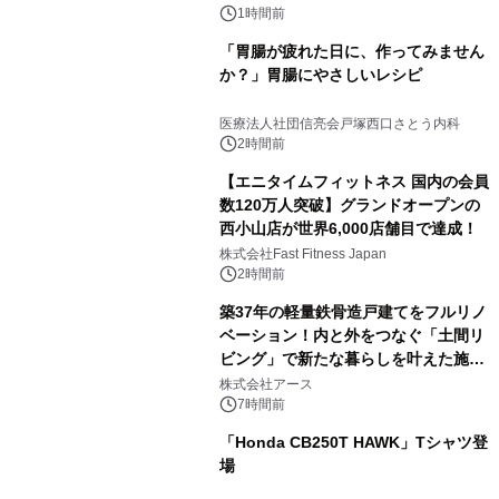
1時間前
「胃腸が疲れた日に、作ってみません
か？」胃腸にやさしいレシピ
医療法人社団信亮会戸塚西口さとう内科
2時間前
【エニタイムフィットネス 国内の会員
数120万人突破】グランドオープンの
西小山店が世界6,000店舗目で達成！
株式会社Fast Fitness Japan
2時間前
築37年の軽量鉄骨造戸建てをフルリノ
ベーション！内と外をつなぐ「土間リ
ビング」で新たな暮らしを叶えた施工
事例を株式会社アースが公開
株式会社アース
7時間前
「Honda CB250T HAWK」Tシャツ登
場