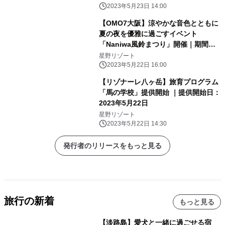
ーグァン)と「つながる」2泊3日の滞
2023年5月23日 14:00
在プログラム～｜期間：2023年7月1
【OMO7大阪】涼やかな音色とともに
日〜8月31日
夏の夜を優雅に過ごすイベント
「Naniwa風鈴まつり」開催｜期間：
2023年6月1日～8月31日
星野リゾート
2023年5月22日 16:00
【リゾナーレ八ヶ岳】旅育プログラム
「馬の学校」提供開始 ｜提供開始日：
2023年5月22日
星野リゾート
2023年5月22日 14:30
発行者のリリースをもっと見る
旅行の新着
もっと見る
【淡路島】愛犬と一緒に過ごせる宿