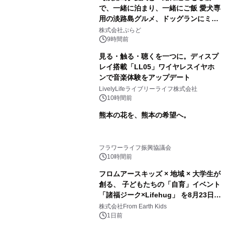
で、一緒に泊まり、一緒にご飯 愛犬専
用の淡路島グルメ、ドッグランにミニ
プール グランピングとトレーラーハウ
株式会社ぷらど
スの2施設で
9時間前
見る・触る・聴くを一つに。ディスプ
レイ搭載「LL05」ワイヤレスイヤホ
ンで音楽体験をアップデート
LivelyLifeライブリーライフ株式会社
10時間前
熊本の花を、熊本の希望へ。
フラワーライフ振興協議会
10時間前
フロムアースキッズ × 地域 × 大学生が
創る、 子どもたちの「自育」イベント
「諸福ジーク×Lifehug」 を8月23日
(日)開催
株式会社From Earth Kids
1日前