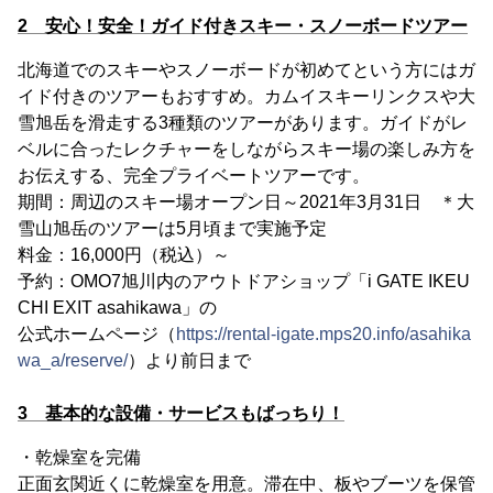
2 安心！安全！ガイド付きスキー・スノーボードツアー
北海道でのスキーやスノーボードが初めてという方にはガ
イド付きのツアーもおすすめ。カムイスキーリンクスや大
雪旭岳を滑走する3種類のツアーがあります。ガイドがレ
ベルに合ったレクチャーをしながらスキー場の楽しみ方を
お伝えする、完全プライベートツアーです。
期間：周辺のスキー場オープン日～2021年3月31日 ＊大
雪山旭岳のツアーは5月頃まで実施予定
料金：16,000円（税込）～
予約：OMO7旭川内のアウトドアショップ「i GATE IKEU
CHI EXIT asahikawa」の
公式ホームページ（
https://rental-igate.mps20.info/asahika
wa_a/reserve/
）より前日まで
3 基本的な設備・サービスもばっちり！
・乾燥室を完備
正面玄関近くに乾燥室を用意。滞在中、板やブーツを保管