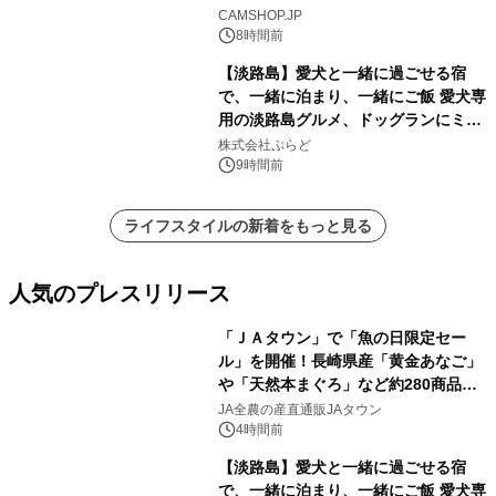
CAMSHOP.JP
8時間前
【淡路島】愛犬と一緒に過ごせる宿
で、一緒に泊まり、一緒にご飯 愛犬専
用の淡路島グルメ、ドッグランにミニ
プール グランピングとトレーラーハウ
株式会社ぷらど
スの2施設で
9時間前
ライフスタイルの新着をもっと見る
人気のプレスリリース
「ＪＡタウン」で「魚の日限定セー
ル」を開催！長崎県産「黄金あなご」
や「天然本まぐろ」など約280商品を
1
販売！～毎月１０日の定例企画～
JA全農の産直通販JAタウン
4時間前
【淡路島】愛犬と一緒に過ごせる宿
で、一緒に泊まり、一緒にご飯 愛犬専