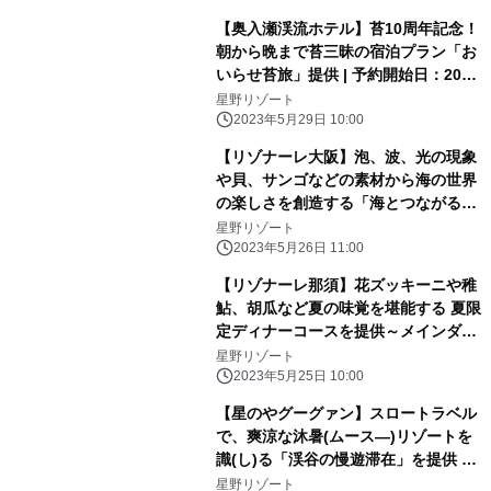
【奥入瀬渓流ホテル】苔10周年記念！
朝から晩まで苔三昧の宿泊プラン「お
いらせ苔旅」提供 | 予約開始日：2023
年6月13日／期間：2023年6月24日〜
星野リゾート
2024年6月19日
2023年5月29日 10:00
【リゾナーレ大阪】泡、波、光の現象
や貝、サンゴなどの素材から海の世界
の楽しさを創造する「海とつながるア
トリエ」誕生｜期間：2023年6月1
星野リゾート
日〜9月30日
2023年5月26日 11:00
【リゾナーレ那須】花ズッキーニや稚
鮎、胡瓜など夏の味覚を堪能する 夏限
定ディナーコースを提供～メインダイ
ニング「OTTO SETTE(オットセッテ)
星野リゾート
NASU(ナス)」のフルコース～| 期間：
2023年5月25日 10:00
2023年6月21日～9月15日
【星のやグーグァン】スロートラベル
で、爽涼な沐暑(ムース―)リゾートを
識(し)る「渓谷の慢遊滞在」を提供 ～
森林散策や川辺のピクニックで谷關(グ
星野リゾート