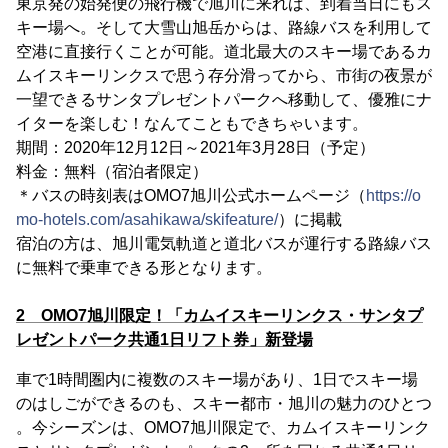
東京発の始発便の飛行機で旭川に来れば、到着当日にもス
キー場へ。そして大雪山旭岳からは、路線バスを利用して
空港に直接行くことが可能。道北最大のスキー場であるカ
ムイスキーリンクスで思う存分滑ってから、市街の夜景が
一望できるサンタプレゼントパークへ移動して、優雅にナ
イターを楽しむ！なんてこともできちゃいます。
期間：2020年12月12日～2021年3月28日（予定）
料金：無料（宿泊者限定）
＊バスの時刻表はOMO7旭川公式ホームページ（
https://o
mo-hotels.com/asahikawa/skifeature/
）に掲載
宿泊の方は、旭川電気軌道と道北バスが運行する路線バス
に無料で乗車できる形となります。
2 OMO7旭川限定！「カムイスキーリンクス・サンタプ
レゼントパーク共通1日リフト券」新登場
車で1時間圏内に複数のスキー場があり、1日でスキー場
のはしごができるのも、スキー都市・旭川の魅力のひとつ
。今シーズンは、OMO7旭川限定で、カムイスキーリンク