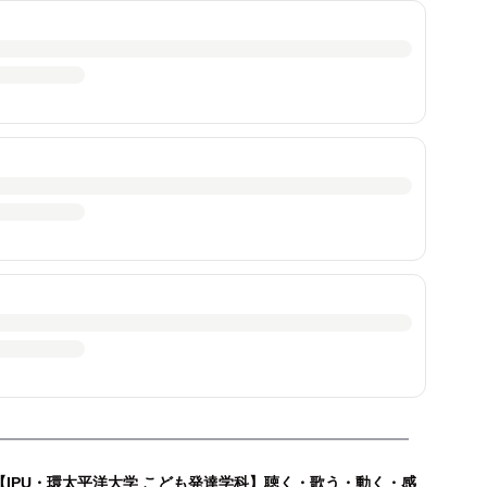
【IPU・環太平洋大学 こども発達学科】聴く・歌う・動く・感