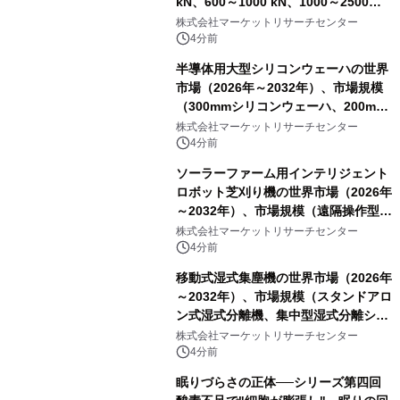
kN、600～1000 kN、1000～2500
kN、その他）・分析レポートを発表
株式会社マーケットリサーチセンター
4分前
半導体用大型シリコンウェーハの世界
市場（2026年～2032年）、市場規模
（300mmシリコンウェーハ、200mm
シリコンウェーハ）・分析レポートを
株式会社マーケットリサーチセンター
発表
4分前
ソーラーファーム用インテリジェント
ロボット芝刈り機の世界市場（2026年
～2032年）、市場規模（遠隔操作型ソ
ーラーファーム用芝刈り機、半自律型
株式会社マーケットリサーチセンター
ソーラーファーム用芝刈り機、完全自
4分前
律型ソーラーファーム用芝刈り機、セ
移動式湿式集塵機の世界市場（2026年
グメンテーション 1:、1）・分析レポ
～2032年）、市場規模（スタンドアロ
ートを発表
ン式湿式分離機、集中型湿式分離シス
テム）・分析レポートを発表
株式会社マーケットリサーチセンター
4分前
眠りづらさの正体──シリーズ第四回