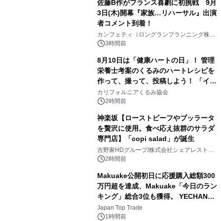
佐藤B作がフランス喜劇に初挑戦 9月
3日(木)開幕『家族…リハーサル』出演
者コメント到着！
3
カンフェティ（ロングランプランニング株式
会社）
3時間前
8月10日は「健康ハートの日」！ 管理
栄養士考案のくるみのハートレシピを
作って、撮って、投稿しよう！ 「イン
4
スタグラムフォトコンテスト」 8月
カリフォルニアくるみ協会
10日(月)よりスタート
2時間前
神楽坂【ローストビーフやブッラータ
を贅沢に使用。食べ応え抜群のサラダ
専門店】「copi salad」が誕生
5
吉野家HDグループ/株式会社シェアレストラ
ン
2時間前
Makuake公開初日に応援購入総額300
万円超を達成、Makuake「今日のラン
キング」総合3位も獲得。 YECHAN音
6
浴シンギングボウル第2弾の大型サイ
Japan Top Trade
ズ（XL・2XL・3XL）を先行販売中
1時間前