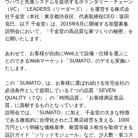
ウハウと先進システムを提供するボランタリー・チェーン
（VC）「LEADERS（リーダーズ）」を運営する株式会
社千金堂（本社：東京都渋谷区、代表取締役CEO：坂田
克巳、以下 千金堂）は、2015年6月に開催する加盟募集
説明会において、「千金堂の高品質な家づくりの秘密」を
公開いたします。
あわせて、お客様が自由にWeb上で設備・仕様を選ぶこ
とのできるWebマーケット「SUMATO」のデモも実施い
たします。
この「SUMATO」は、お客様に選ばれ続ける住宅会社の
必須条件として提唱している７つの品質「SEVEN
QUALITY（７Q）」の「時間品質」「お客様満足度品
質」に貢献するものとなっています。
説明会では、「SUMATO」に加え、千金堂の大きな特徴
である徹底的に合理化された工務店経営を支える、1000
万円という明確な価格基準、耐震等級３相当を取得できる
設計ガイド「ソリッドモジュール」など、少人数・省コス