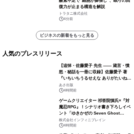
酸素不足で"細胞が膨張し"、眠りの回
復力が止まる構造を解説
トラタニ株式会社
4分前
ビジネスの新着をもっと見る
人気のプレスリリース
【追悼・佐藤愛子 先生 —— 箴言・憤
怒・秘話を一冊に収録】佐藤愛子 著
『いちいちうるせえな ありがたいね』
1
2026年8月24日（月）発売
あさ出版
4時間前
ゲームクリエイター 祁答院慎氏×『対
魔忍RPG』！シナリオ書き下ろしイベ
ント「ゆきかぜの Seven Ghost
2
Stories」特設サイト＆特別動画を公
株式会社インフィニブレイン
開！
4時間前