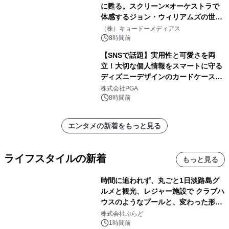
に甦る。スクリーン×オーケストラで
体感するジョン・ウィリアムズの世
界。ジョン・ウィリアムズ：シネマ・
（株）キョードーメディアス
スペクタキュラー・コンサート 開催決
8時間前
定！
【SNSで話題】実用性と可愛さを両
立！大切な個人情報をスマートに守る
ディズニーデザインのカードケースを
株式会社PGAが8月7日発売
株式会社PGA
8時間前
エンタメの新着をもっと見る
ライフスタイルの新着
もっと見る
時間に追われず、丸ごと1日淡路島グ
ルメと観光、レジャー施設で クラブハ
ウスのようなプールと、変わった形の
サウナも 「THE BOXY AWAJI」のお
株式会社ぷらど
得な素泊まり連泊プランで
1時間前