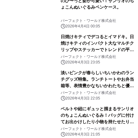
のび〜っと姿が可愛い！サンリオのち
ょこんぬいぐるみペンケース。
パーフェクト・ワールド株式会社
2026年4月4日 00:05
日焼けキティでデコるとイマドキ。日
焼けキティのインパクト大なマルチク
リップやステッカーでトレンドの平成
レトロ感ばっちりです。
パーフェクト・ワールド株式会社
2026年4月3日 23:05
淡いピンクが春らしいちいかわのラン
チグッズ特集。ランチトートやお弁当
箱等、表情豊かなちいかわたちと優し
いピンク色に心和む
パーフェクト・ワールド株式会社
2026年4月3日 22:05
ベルトや紐にギュッと掴まるサンリオ
のちょこんぬいぐるみ！バッグに付け
てお出かけしたり小物を持たせたりと
自由に楽しめる！
パーフェクト・ワールド株式会社
2026年4月3日 21:05