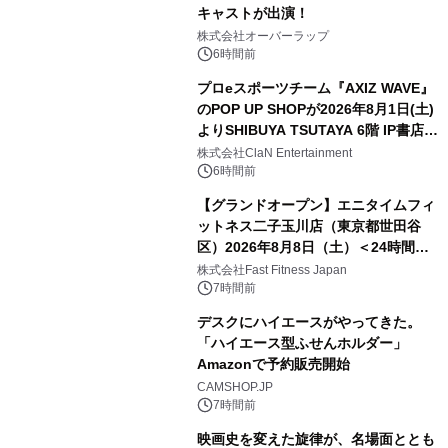
キャストが出演！
株式会社オーバーラップ
6時間前
プロeスポーツチーム『AXIZ WAVE』
のPOP UP SHOPが2026年8月1日(土)
よりSHIBUYA TSUTAYA 6階 IP書店で
開催決定！！
株式会社ClaN Entertainment
6時間前
【グランドオープン】エニタイムフィ
ットネス二子玉川店（東京都世田谷
区）2026年8月8日（土）＜24時間年
中無休のフィットネスジム＞
株式会社Fast Fitness Japan
7時間前
デスクにハイエースがやってきた。
「ハイエース型ふせんホルダー」
Amazonで予約販売開始
CAMSHOP.JP
7時間前
映画史を変えた旋律が、名場面ととも