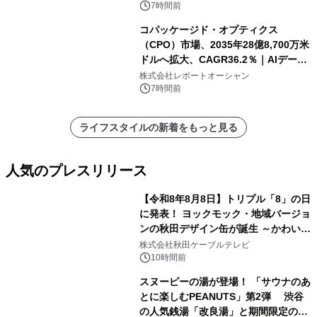
7時間前
コパッケージド・オプティクス
（CPO）市場、2035年28億8,700万米
ドルへ拡大、CAGR36.2％｜AIデータ
センター・高速光通信需要が成長を加
株式会社レポートオーシャン
速
7時間前
ライフスタイルの新着をもっと見る
人気のプレスリリース
【令和8年8月8日】トリプル「8」の日
に発表！ ヨックモック・地域バージョ
ンの秋田デザイン缶が誕生 ～かわいい
1
秋田犬の子犬と秋田の四季と名所を巡
株式会社秋田ケーブルテレビ
るパッケージ～ 9月1日(火)秋田県内で
10時間前
販売開始
スヌーピーの湯が登場！ 「サウナのあ
とに楽しむPEANUTS」第2弾 渋谷
の人気銭湯「改良湯」と期間限定のコ