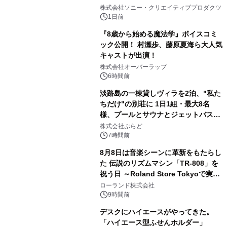
2
ラボレーション サウナイキタイコラ
株式会社ソニー・クリエイティブプロダクツ
ボグッズも発売決定！
1日前
『8歳から始める魔法学』ボイスコミ
ック公開！ 村瀬歩、藤原夏海ら大人気
キャストが出演！
3
株式会社オーバーラップ
6時間前
淡路島の一棟貸しヴィラを2泊、"私た
ちだけ"の別荘に 1日1組・最大8名
様、プールとサウナとジェットバス付
4
きで Villa Mon Temps AWAJIの連泊
株式会社ぷらど
素泊りプラン
7時間前
8月8日は音楽シーンに革新をもたらし
た 伝説のリズムマシン「TR-808」を
祝う日 ～Roland Store Tokyoで実機
5
を展示しての 記念キャンペーンを開
ローランド株式会社
催 英国ラジオ「NTS」の 特別プログ
9時間前
ラムや、「TR-808」を愛する伝説的
デスクにハイエースがやってきた。
アーティストを フィーチャーしたアニ
「ハイエース型ふせんホルダー」