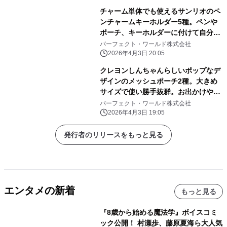
チャーム単体でも使えるサンリオのペ
ンチャームキーホルダー5種。ペンや
ポーチ、キーホルダーに付けて自分だ
けのアレンジしよう
パーフェクト・ワールド株式会社
2026年4月3日 20:05
クレヨンしんちゃんらしいポップなデ
ザインのメッシュポーチ2種。大きめ
サイズで使い勝手抜群。お出かけや旅
行にぜひ！
パーフェクト・ワールド株式会社
2026年4月3日 19:05
発行者のリリースをもっと見る
エンタメの新着
もっと見る
『8歳から始める魔法学』ボイスコミ
ック公開！ 村瀬歩、藤原夏海ら大人気