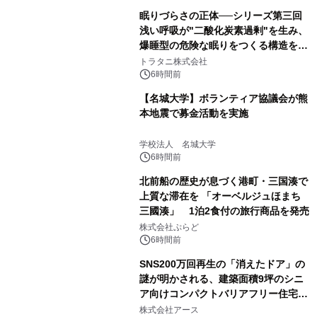
眠りづらさの正体──シリーズ第三回
浅い呼吸が"二酸化炭素過剰"を生み、
爆睡型の危険な眠りをつくる構造を解
説
トラタニ株式会社
6時間前
【名城大学】ボランティア協議会が熊
本地震で募金活動を実施
学校法人 名城大学
6時間前
北前船の歴史が息づく港町・三国湊で
上質な滞在を 「オーベルジュほまち
三國湊」 1泊2食付の旅行商品を発売
株式会社ぷらど
6時間前
SNS200万回再生の「消えたドア」の
謎が明かされる、建築面積9坪のシニ
ア向けコンパクトバリアフリー住宅が
誕生
株式会社アース