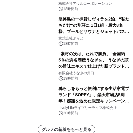
大人の冬旅を。ー夕日ヶ浦温泉「佳松
株式会社アウルコーポレーション
苑 別邸ふうか」ー
18時間前
淡路島の一棟貸しヴィラを2泊、"私た
ちだけ"の別荘に 1日1組・最大8名
様、プールとサウナとジェットバス付
きで Villa Mon Temps AWAJIの連泊
株式会社ぷらど
素泊りプラン
18時間前
“素材の次は、たれで勝負。”全国約
5％の浜名湖産うなぎを、 うなぎの頭
の旨味エキスで仕上げた新ブランド
「井口の誉」誕生
有限会社うなぎの井口
19時間前
暮らしをもっと便利にする生活家電ブ
ランド「SOPPY」、楽天市場店5周
年！感謝を込めた限定キャンペーンを
8月10日より開催
LivelyLifeライブリーライフ株式会社
20時間前
グルメの新着をもっと見る