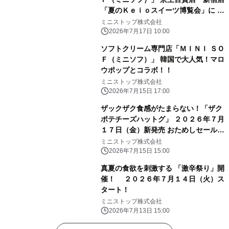
「夏のＫｅｉｏスイーツ博覧会」に ２
０２６年７月１７日（金）～出店
ミニストップ株式会社
2026年7月17日 10:00
ソフトクリーム専門店「ＭＩＮＩ ＳＯ
Ｆ（ミニソフ）」 韓国で大人気！マロ
ウポップとコラボ！！
ミニストップ株式会社
2026年7月15日 17:00
ザックザク食感がたまらない！「ザク
ポテチーズハットグ」 ２０２６年７月
１７日（金）新発売 おためしセール７
日間 ミニストップ予定本体価格から
ミニストップ株式会社
２０円引き！
2026年7月15日 15:00
真夏の食欲を刺激する 「激辛祭り」開
催！ ２０２６年７月１４日（火）ス
タート！
ミニストップ株式会社
2026年7月13日 15:00