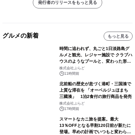
発行者のリリースをもっと見る
グルメの新着
もっと見る
時間に追われず、丸ごと1日淡路島グ
ルメと観光、レジャー施設で クラブハ
ウスのようなプールと、変わった形の
サウナも 「THE BOXY AWAJI」のお
株式会社ぷらど
得な素泊まり連泊プランで
11時間前
北前船の歴史が息づく港町・三国湊で
上質な滞在を 「オーベルジュほまち
三國湊」 1泊2食付の旅行商品を発売
株式会社ぷらど
17時間前
スマートなカニ旅を提案。最大
13％OFFとなる早割120日前が新たに
登場。早めの計画でいつもと変わらぬ