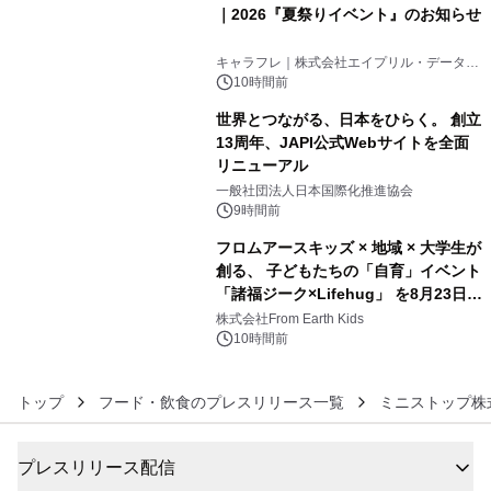
｜2026『夏祭りイベント』のお知らせ
4
キャラフレ｜株式会社エイプリル・データ・
デザインズ
10時間前
世界とつながる、日本をひらく。 創立
13周年、JAPI公式Webサイトを全面
リニューアル
5
一般社団法人日本国際化推進協会
9時間前
フロムアースキッズ × 地域 × 大学生が
創る、 子どもたちの「自育」イベント
「諸福ジーク×Lifehug」 を8月23日
6
(日)開催
株式会社From Earth Kids
10時間前
トップ
フード・飲食のプレスリリース一覧
ミニストップ株
プレスリリース配信