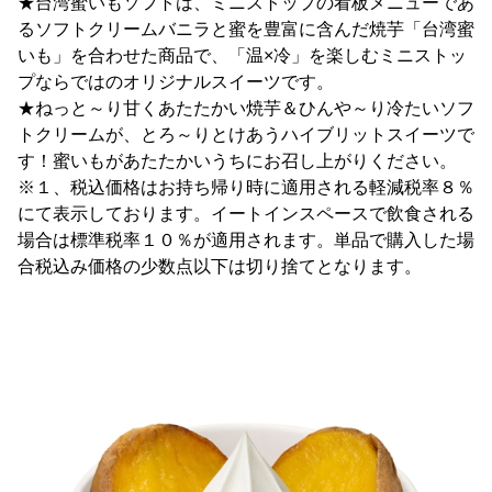
★台湾蜜いもソフトは、ミニストップの看板メニューであ
るソフトクリームバニラと蜜を豊富に含んだ焼芋「台湾蜜
いも」を合わせた商品で、「温×冷」を楽しむミニストッ
プならではのオリジナルスイーツです。
★ねっと～り甘くあたたかい焼芋＆ひんや～り冷たいソフ
トクリームが、とろ～りとけあうハイブリットスイーツで
す！蜜いもがあたたかいうちにお召し上がりください。
※１、税込価格はお持ち帰り時に適用される軽減税率８％
にて表示しております。イートインスペースで飲食される
場合は標準税率１０％が適用されます。単品で購入した場
合税込み価格の少数点以下は切り捨てとなります。