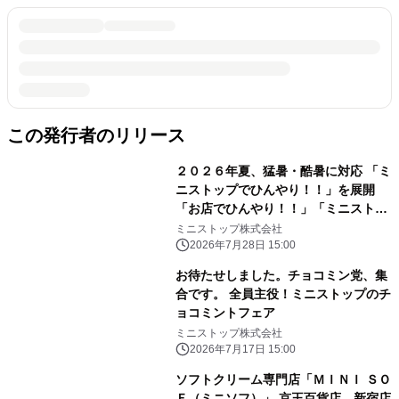
この発行者のリリース
２０２６年夏、猛暑・酷暑に対応 「ミ
ニストップでひんやり！！」を展開
「お店でひんやり！！」「ミニストッ
プアプリでひんやり！！」「おうちで
ミニストップ株式会社
ひんやり！！」
2026年7月28日 15:00
お待たせしました。チョコミン党、集
合です。 全員主役！ミニストップのチ
ョコミントフェア
ミニストップ株式会社
2026年7月17日 15:00
ソフトクリーム専門店「ＭＩＮＩ ＳＯ
Ｆ（ミニソフ）」 京王百貨店 新宿店