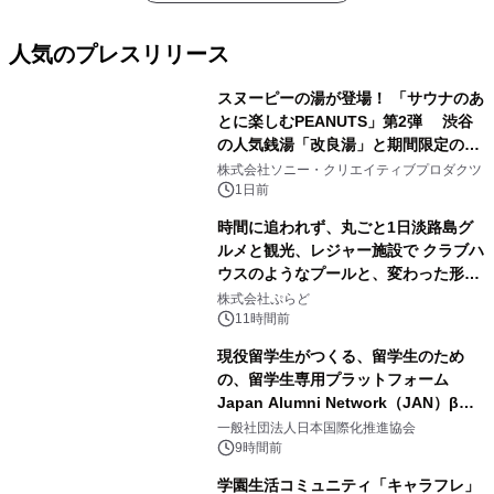
人気のプレスリリース
スヌーピーの湯が登場！ 「サウナのあ
とに楽しむPEANUTS」第2弾 渋谷
の人気銭湯「改良湯」と期間限定のコ
1
ラボレーション サウナイキタイコラ
株式会社ソニー・クリエイティブプロダクツ
ボグッズも発売決定！
1日前
時間に追われず、丸ごと1日淡路島グ
ルメと観光、レジャー施設で クラブハ
ウスのようなプールと、変わった形の
2
サウナも 「THE BOXY AWAJI」のお
株式会社ぷらど
得な素泊まり連泊プランで
11時間前
現役留学生がつくる、留学生のため
の、留学生専用プラットフォーム
Japan Alumni Network（JAN）β版
3
をリリース
一般社団法人日本国際化推進協会
9時間前
学園生活コミュニティ「キャラフレ」