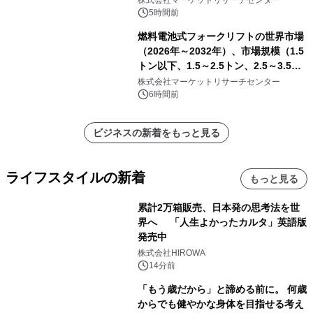
株式会社マーケットリサーチセンター
5時間前
燃料電池式フォークリフトの世界市場
（2026年～2032年）、市場規模（1.5
トン以下、1.5～2.5トン、2.5～3.5ト
ン、3.5～5.0トン、その他）・分析レ
株式会社マーケットリサーチセンター
ポートを発表
6時間前
ビジネスの新着をもっと見る
ライフスタイルの新着
もっと見る
累計2万箱販売、日本発の思考法を世
界へ 「人生よかったカルタ」英語版
発売中
株式会社HIROWA
14分前
「もう歳だから」と諦める前に。 何歳
からでも健やかな身体を目指せる考え