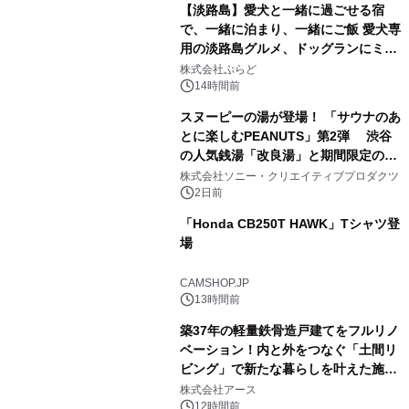
【淡路島】愛犬と一緒に過ごせる宿
で、一緒に泊まり、一緒にご飯 愛犬専
用の淡路島グルメ、ドッグランにミニ
3
プール グランピングとトレーラーハウ
株式会社ぷらど
スの2施設で
14時間前
スヌーピーの湯が登場！ 「サウナのあ
とに楽しむPEANUTS」第2弾 渋谷
の人気銭湯「改良湯」と期間限定のコ
4
ラボレーション サウナイキタイコラ
株式会社ソニー・クリエイティブプロダクツ
ボグッズも発売決定！
2日前
「Honda CB250T HAWK」Tシャツ登
場
5
CAMSHOP.JP
13時間前
築37年の軽量鉄骨造戸建てをフルリノ
ベーション！内と外をつなぐ「土間リ
ビング」で新たな暮らしを叶えた施工
6
事例を株式会社アースが公開
株式会社アース
12時間前