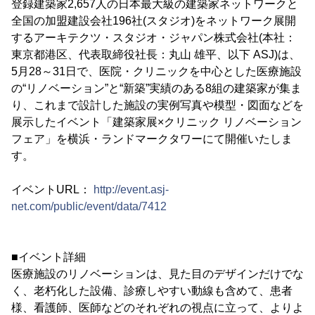
登録建築家2,657人の日本最大級の建築家ネットワークと
全国の加盟建設会社196社(スタジオ)をネットワーク展開
するアーキテクツ・スタジオ・ジャパン株式会社(本社：
東京都港区、代表取締役社長：丸山 雄平、以下 ASJ)は、
5月28～31日で、医院・クリニックを中心とした医療施設
の“リノベーション”と“新築”実績のある8組の建築家が集ま
り、これまで設計した施設の実例写真や模型・図面などを
展示したイベント「建築家展×クリニック リノベーション
フェア」を横浜・ランドマークタワーにて開催いたしま
す。
イベントURL：
http://event.asj-
net.com/public/event/data/7412
■イベント詳細
医療施設のリノベーションは、見た目のデザインだけでな
く、老朽化した設備、診療しやすい動線も含めて、患者
様、看護師、医師などのそれぞれの視点に立って、よりよ