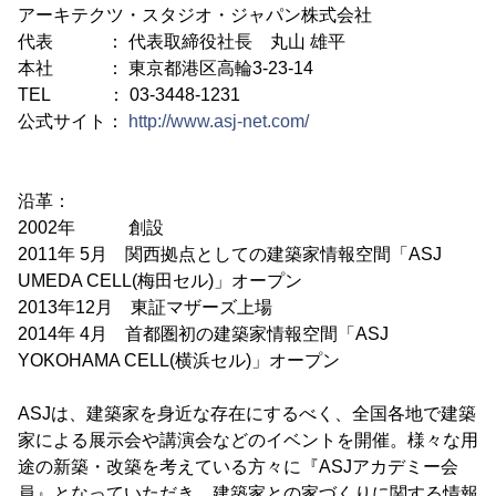
アーキテクツ・スタジオ・ジャパン株式会社
代表 ： 代表取締役社長 丸山 雄平
本社 ： 東京都港区高輪3-23-14
TEL ： 03-3448-1231
公式サイト：
http://www.asj-net.com/
沿革：
2002年 創設
2011年 5月 関西拠点としての建築家情報空間「ASJ
UMEDA CELL(梅田セル)」オープン
2013年12月 東証マザーズ上場
2014年 4月 首都圏初の建築家情報空間「ASJ
YOKOHAMA CELL(横浜セル)」オープン
ASJは、建築家を身近な存在にするべく、全国各地で建築
家による展示会や講演会などのイベントを開催。様々な用
途の新築・改築を考えている方々に『ASJアカデミー会
員』となっていただき、建築家との家づくりに関する情報