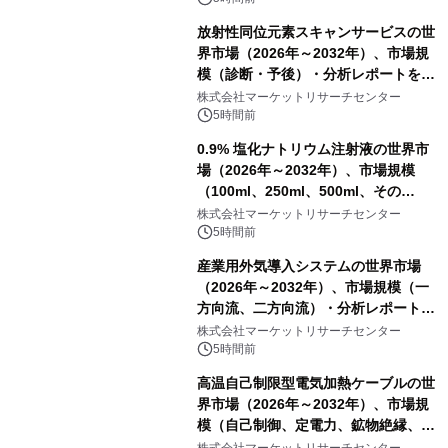
放射性同位元素スキャンサービスの世
界市場（2026年～2032年）、市場規
模（診断・予後）・分析レポートを発
表
株式会社マーケットリサーチセンター
5時間前
0.9% 塩化ナトリウム注射液の世界市
場（2026年～2032年）、市場規模
（100ml、250ml、500ml、その
他）・分析レポートを発表
株式会社マーケットリサーチセンター
5時間前
産業用外気導入システムの世界市場
（2026年～2032年）、市場規模（一
方向流、二方向流）・分析レポートを
発表
株式会社マーケットリサーチセンター
5時間前
高温自己制限型電気加熱ケーブルの世
界市場（2026年～2032年）、市場規
模（自己制御、定電力、鉱物絶縁、表
皮効果）・分析レポートを発表