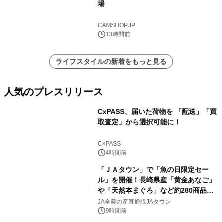
場
CAMSHOP.JP
13時間前
ライフスタイルの新着をもっと見る
人気のプレスリリース
CxPASS、届いた荷物を 「配送」「買
取査定」から選択可能に！
1
C×PASS
4時間前
「ＪＡタウン」で「魚の日限定セー
ル」を開催！長崎県産「黄金あなご」
や「天然本まぐろ」など約280商品を
2
販売！～毎月１０日の定例企画～
JA全農の産直通販JAタウン
9時間前