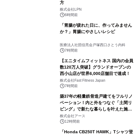
方
株式会社LPN
6時間前
「胃腸が疲れた日に、作ってみません
か？」胃腸にやさしいレシピ
医療法人社団信亮会戸塚西口さとう内科
7時間前
【エニタイムフィットネス 国内の会員
数120万人突破】グランドオープンの
西小山店が世界6,000店舗目で達成！
株式会社Fast Fitness Japan
7時間前
築37年の軽量鉄骨造戸建てをフルリノ
ベーション！内と外をつなぐ「土間リ
ビング」で新たな暮らしを叶えた施工
事例を株式会社アースが公開
株式会社アース
12時間前
「Honda CB250T HAWK」Tシャツ登