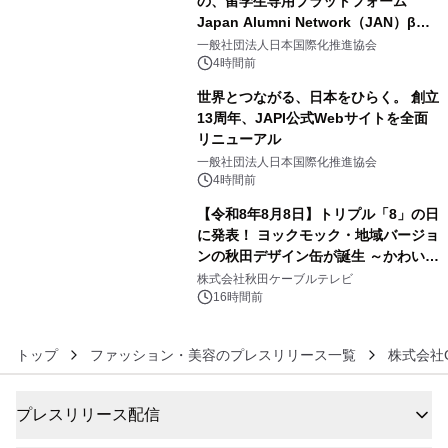
の、留学生専用プラットフォーム
Japan Alumni Network（JAN）β版
4
をリリース
一般社団法人日本国際化推進協会
4時間前
世界とつながる、日本をひらく。 創立
13周年、JAPI公式Webサイトを全面
リニューアル
5
一般社団法人日本国際化推進協会
4時間前
【令和8年8月8日】トリプル「8」の日
に発表！ ヨックモック・地域バージョ
ンの秋田デザイン缶が誕生 ～かわいい
6
秋田犬の子犬と秋田の四季と名所を巡
株式会社秋田ケーブルテレビ
るパッケージ～ 9月1日(火)秋田県内で
16時間前
販売開始
トップ
ファッション・美容のプレスリリース一覧
株式会社
プレスリリース配信