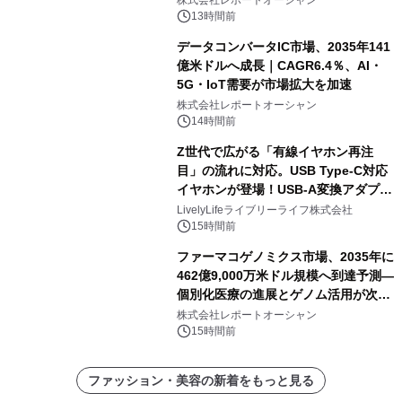
株式会社レポートオーシャン
13時間前
データコンバータIC市場、2035年141
億米ドルへ成長｜CAGR6.4％、AI・
5G・IoT需要が市場拡大を加速
株式会社レポートオーシャン
14時間前
Z世代で広がる「有線イヤホン再注
目」の流れに対応。USB Type-C対応
イヤホンが登場！USB-A変換アダプタ
ー付きでスマホからパソコンまで幅広
LivelyLifeライブリーライフ株式会社
く活用可能
15時間前
ファーマコゲノミクス市場、2035年に
462億9,000万米ドル規模へ到達予測―
個別化医療の進展とゲノム活用が次世
代ヘルスケア投資を加速
株式会社レポートオーシャン
15時間前
ファッション・美容の新着をもっと見る