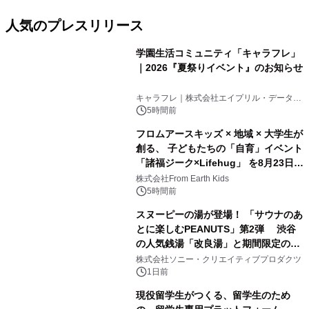
人気のプレスリリース
学園生活コミュニティ「キャラフレ」
｜2026『夏祭りイベント』のお知らせ
1
キャラフレ｜株式会社エイプリル・データ・
デザインズ
5時間前
フロムアースキッズ × 地域 × 大学生が
創る、 子どもたちの「自育」イベント
「諸福ジーク×Lifehug」 を8月23日
2
(日)開催
株式会社From Earth Kids
5時間前
スヌーピーの湯が登場！ 「サウナのあ
とに楽しむPEANUTS」第2弾 渋谷
の人気銭湯「改良湯」と期間限定のコ
3
ラボレーション サウナイキタイコラ
株式会社ソニー・クリエイティブプロダクツ
ボグッズも発売決定！
1日前
現役留学生がつくる、留学生のため