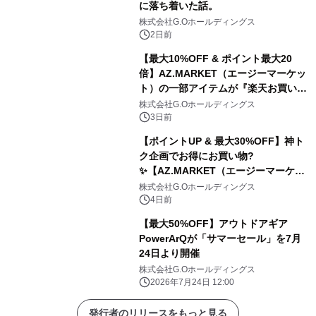
に落ち着いた話。
株式会社G.Oホールディングス
2日前
【最大10%OFF & ポイント最大20
倍】AZ.MARKET（エージーマーケッ
ト）の一部アイテムが『楽天お買い物
マラソン』でお得に！
株式会社G.Oホールディングス
3日前
【ポイントUP & 最大30%OFF】神ト
ク企画でお得にお買い物?️
✨【AZ.MARKET（エージーマーケッ
ト）】
株式会社G.Oホールディングス
4日前
【最大50%OFF】アウトドアギア
PowerArQが「サマーセール」を7月
24日より開催
株式会社G.Oホールディングス
2026年7月24日 12:00
発行者のリリースをもっと見る