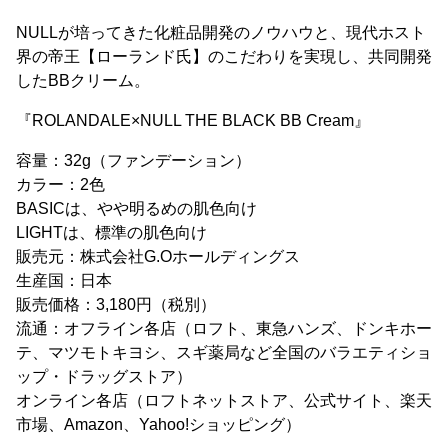
NULLが培ってきた化粧品開発のノウハウと、現代ホスト
界の帝王【ローランド氏】のこだわりを実現し、共同開発
したBBクリーム。
『ROLANDALE×NULL THE BLACK BB Cream』
容量：32g（ファンデーション）
カラー：2色
BASICは、やや明るめの肌色向け
LIGHTは、標準の肌色向け
販売元：株式会社G.Oホールディングス
生産国：日本
販売価格：3,180円（税別）
流通：オフライン各店（ロフト、東急ハンズ、ドンキホー
テ、マツモトキヨシ、スギ薬局など全国のバラエティショ
ップ・ドラッグストア）
オンライン各店（ロフトネットストア、公式サイト、楽天
市場、Amazon、Yahoo!ショッピング）