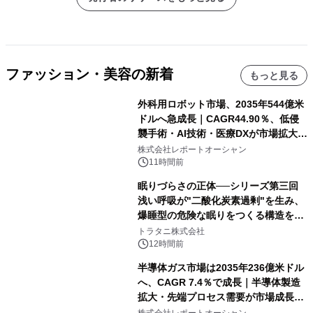
ファッション・美容の新着
もっと見る
外科用ロボット市場、2035年544億米
ドルへ急成長｜CAGR44.90％、低侵
襲手術・AI技術・医療DXが市場拡大を
牽引
株式会社レポートオーシャン
11時間前
眠りづらさの正体──シリーズ第三回
浅い呼吸が"二酸化炭素過剰"を生み、
爆睡型の危険な眠りをつくる構造を解
説
トラタニ株式会社
12時間前
半導体ガス市場は2035年236億米ドル
へ、CAGR 7.4％で成長｜半導体製造
拡大・先端プロセス需要が市場成長を
加速