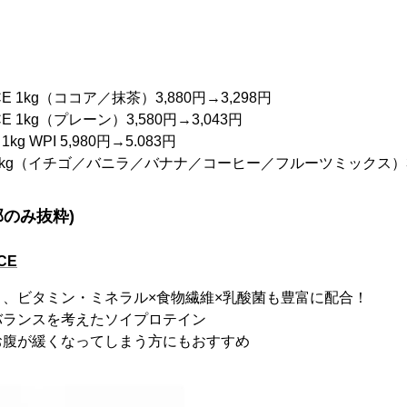
ANCE 1kg（ココア／抹茶）3,880円→3,298円
NCE 1kg（プレーン）3,580円→3,043円
E 1kg WPI 5,980円→5.083円
ASIC 1kg（イチゴ／バニラ／バナナ／コーヒー／フルーツミックス）3,
部のみ抜粋)
CE
、ビタミン・ミネラル×食物繊維×乳酸菌も豊富に配合！
バランスを考えたソイプロテイン
お腹が緩くなってしまう方にもおすすめ