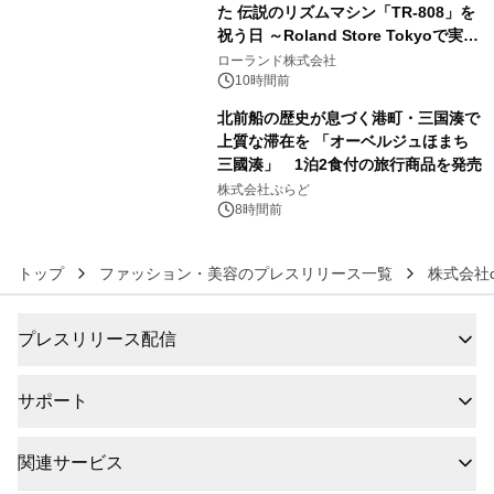
た 伝説のリズムマシン「TR-808」を
祝う日 ～Roland Store Tokyoで実機
5
を展示しての 記念キャンペーンを開
ローランド株式会社
催 英国ラジオ「NTS」の 特別プログ
10時間前
ラムや、「TR-808」を愛する伝説的
北前船の歴史が息づく港町・三国湊で
アーティストを フィーチャーしたアニ
上質な滞在を 「オーベルジュほまち
メーションを公開～
三國湊」 1泊2食付の旅行商品を発売
6
株式会社ぷらど
8時間前
トップ
ファッション・美容のプレスリリース一覧
株式会社cr
プレスリリース配信
サポート
関連サービス