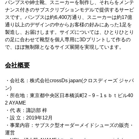
パンプスや紳士靴、スニーカーを制作し、それらをメンテ
ナンス付きのサブスクリプションモデルで提供するサービ
スです。パンプスは約6,400万通り、スニーカーは約17億
通り以上のデザインの中からお客様の好みにあった1足を
製造し、お届けします。サイズについては、ひとりひとり
の足に合わせて靴型を個人専用に3Dプリントして作るの
で、ほぼ無制限となるサイズ展開を実現しています。
会社概要
・会社名：株式会社crossDs japan(クロスディーズ ジャパ
ン)
・所在地：東京都中央区日本橋浜町2－9－1ｓｂｔビル40
2 AYAME
・代 表：諏訪部 梓
・設 立：2019年12月
・事業内容：サブスク型オーダーメイドシューズの販売・
運営