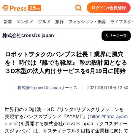
ログイン/会員登録
新着
エンタメ
グルメ
旅行
ファッション・美容
ライフスタ
株式会社crossDs japan
リリース一覧
ロボットヲタクのパンプス社長！業界に風穴
を！ 時代は『誰でも靴屋』 靴の設計図となる
３D木型の法人向けサービスを6月19日に開始
株式会社crossDs japan
サービス
2021年6月19日 12:50
世界初の３D計測・３Dプリンタ×サブスクリプションを
実現するパンプスブランド『AYAME』(
https://hana-ayam
e.info/
)を展開する株式会社crossDs japan （クロスディー
ズジャパン）は、サスティナブルを目指す企業様に向けて