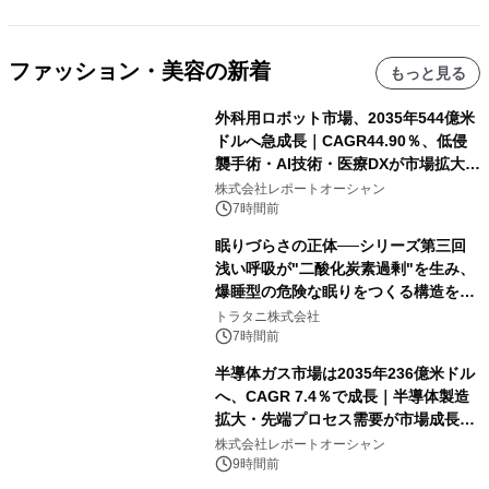
ファッション・美容の新着
もっと見る
外科用ロボット市場、2035年544億米
ドルへ急成長｜CAGR44.90％、低侵
襲手術・AI技術・医療DXが市場拡大を
牽引
株式会社レポートオーシャン
7時間前
眠りづらさの正体──シリーズ第三回
浅い呼吸が"二酸化炭素過剰"を生み、
爆睡型の危険な眠りをつくる構造を解
説
トラタニ株式会社
7時間前
半導体ガス市場は2035年236億米ドル
へ、CAGR 7.4％で成長｜半導体製造
拡大・先端プロセス需要が市場成長を
加速
株式会社レポートオーシャン
9時間前