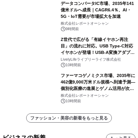
データコンバータIC市場、2035年141
億米ドルへ成長｜CAGR6.4％、AI・
5G・IoT需要が市場拡大を加速
株式会社レポートオーシャン
9時間前
Z世代で広がる「有線イヤホン再注
目」の流れに対応。USB Type-C対応
イヤホンが登場！USB-A変換アダプタ
ー付きでスマホからパソコンまで幅広
LivelyLifeライブリーライフ株式会社
く活用可能
10時間前
ファーマコゲノミクス市場、2035年に
462億9,000万米ドル規模へ到達予測―
個別化医療の進展とゲノム活用が次世
代ヘルスケア投資を加速
株式会社レポートオーシャン
10時間前
ファッション・美容の新着をもっと見る
ビジネスの新着