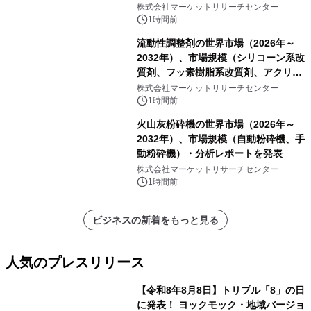
キシステム、その他）・分析レポート
株式会社マーケットリサーチセンター
を発表
1時間前
流動性調整剤の世界市場（2026年～
2032年）、市場規模（シリコーン系改
質剤、フッ素樹脂系改質剤、アクリル
系改質剤、ポリウレタン系改質剤、ワ
株式会社マーケットリサーチセンター
ックス系改質剤）・分析レポートを発
1時間前
表
火山灰粉砕機の世界市場（2026年～
2032年）、市場規模（自動粉砕機、手
動粉砕機）・分析レポートを発表
株式会社マーケットリサーチセンター
1時間前
ビジネスの新着をもっと見る
人気のプレスリリース
【令和8年8月8日】トリプル「8」の日
に発表！ ヨックモック・地域バージョ