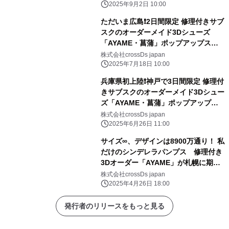
2025年9月2日 10:00
ただいま広島❗2日間限定 修理付きサブ
スクのオーダーメイド3Dシューズ
「AYAME・菖蒲」ポップアップスト
ア開催
株式会社crossDs japan
2025年7月18日 10:00
兵庫県初上陸❗神戸で3日間限定 修理付
きサブスクのオーダーメイド3Dシュー
ズ「AYAME・菖蒲」ポップアップス
トア開催
株式会社crossDs japan
2025年6月26日 11:00
サイズ∞、デザインは8900万通り！ 私
だけのシンデレラパンプス 修理付き
3Dオーダー「AYAME」が札幌に期間
限定登場
株式会社crossDs japan
2025年4月26日 18:00
発行者のリリースをもっと見る