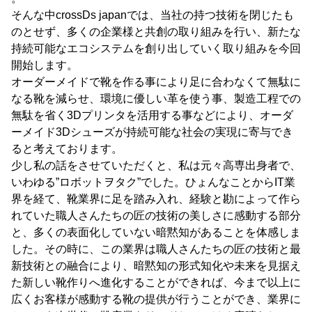
そんな中crossDs japanでは、当社の持つ技術を閉じたも
のとせず、多くの企業様と共創の取り組みを行い、新たな
持続可能なエコシステムを創り出していく取り組みを今回
開始します。
オーダーメイドで靴を作る事により足に合わなくて無駄に
なる靴を減らせ、環境に優しい革を使う事、製造工程での
無駄を省く3Dプリンタを活用する事などにより、オーダ
ーメイド3Dシューズが持続可能な社会の実現に寄与でき
ると考えております。
少し私の話をさせていただくと、私は元々高専出身者で、
いわゆる”ロボットヲタク”でした。ひょんなことからIT業
界を経て、靴業界に足を踏み入れ、経験と勘によって作ら
れていた職人さんたちの匠の技術の美しさに感動する部分
と、多くの表面化していない暗黙知があることを体感しま
した。その時に、この業界は職人さんたちの匠の技術と最
新技術との融合により、暗黙知の形式知化や未来を見据え
た新しい靴作りへ進化することができれば、今まで以上に
広くお客様が感動する靴の提供が行うことができ、業界に