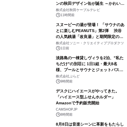
ンの秋田デザイン缶が誕生 ～かわいい
1
秋田犬の子犬と秋田の四季と名所を巡
株式会社秋田ケーブルテレビ
るパッケージ～ 9月1日(火)秋田県内で
11時間前
販売開始
スヌーピーの湯が登場！ 「サウナのあ
とに楽しむPEANUTS」第2弾 渋谷
の人気銭湯「改良湯」と期間限定のコ
2
ラボレーション サウナイキタイコラ
株式会社ソニー・クリエイティブプロダクツ
ボグッズも発売決定！
1日前
淡路島の一棟貸しヴィラを2泊、"私た
ちだけ"の別荘に 1日1組・最大8名
様、プールとサウナとジェットバス付
3
きで Villa Mon Temps AWAJIの連泊
株式会社ぷらど
素泊りプラン
9時間前
デスクにハイエースがやってきた。
「ハイエース型ふせんホルダー」
Amazonで予約販売開始
4
CAMSHOP.JP
8時間前
8月8日は音楽シーンに革新をもたらし