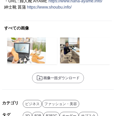
・URL : 婦人靴 AYAME
https://www.hana-ayame.info/
紳士靴 菖蒲
https://www.shoubu.info/
すべての画像
画像一括ダウンロード
カテゴリ
ビジネス
ファッション・美容
タグ
3D
B2B
B2B2C
オーダー
サブスク