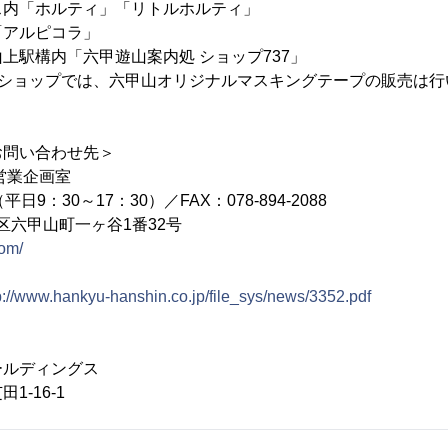
内「ホルティ」「リトルホルティ」
アルピコラ」
駅構内「六甲遊山案内処 ショップ737」
展」のショップでは、六甲山オリジナルマスキングテープの販売は
お問い合わせ先＞
営業企画室
0（平日9：30～17：30）／FAX：078-894-2088
市灘区六甲山町一ヶ谷1番32号
com/
p://www.hankyu-hanshin.co.jp/file_sys/news/3352.pdf
ールディングス
16-1