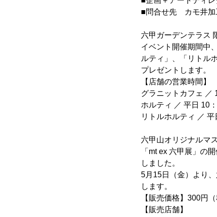
■企画＋アートディレ
■問合せ先 カモ井加工紙
六甲ガーデンテラス 
イベント開催期間中、
ルティ」、「リトルホ
プレゼントします。
【店舗の営業時間】
グラニットカフェ ／ 1
ホルティ ／ 平日 10：
リトルホルティ ／ 平日 
六甲山オリジナルマ
「mt ex 六甲展
しました。
5月15日（金）より
します。
【販売価格】300円
【販売店舗】