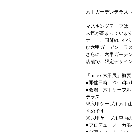
六甲ガーデンテラス
マスキングテープは
人気が高まっています
ナー」、同3階にイ
び六甲ガーデンテラ
さらに、六甲ガーデ
店舗で、限定デザイ
「mt ex 六甲展」概要
■開催日時 2015年
■会場 六甲ケーブ
テラス
※六甲ケーブル六甲
すめです
※六甲ケーブル車内
■プロデュース カモ