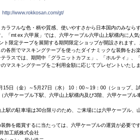
→
http://www.rokkosan.com/gt/
、カラフルな色・柄や質感、使いやすさから日本国内のみなら
。「mt ex 六甲展」では、六甲ケーブル六甲山上駅構内に人
ベント限定テープを展開する期間限定ショップが開設されます。
スの各所でマスキングテープを使ったダイナミックな装飾をお
ンテラスでは、期間中「グラニットカフェ」、「ホルティ」、「
ンのマスキングテープをご利用金額に応じてプレゼントいたし
5月15日（金）～5月27日（水） 10：00～19：00（ショップ
ル（六甲ケーブル下駅、六甲山上駅構内及び3階、六甲ケーブル
山上駅の駐車場は30台限りのため、ご来場には六甲ケーブル、
の装飾を鑑賞するに当たっては、六甲ケーブルの運賃が必要で
井加工紙株式会社