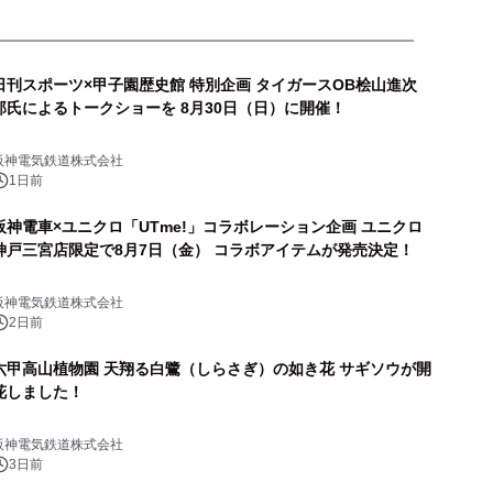
日刊スポーツ×甲子園歴史館 特別企画 タイガースOB桧山進次
郎氏によるトークショーを 8月30日（日）に開催！
阪神電気鉄道株式会社
1日前
阪神電車×ユニクロ「UTme!」コラボレーション企画 ユニクロ
神戸三宮店限定で8月7日（金） コラボアイテムが発売決定！
阪神電気鉄道株式会社
2日前
六甲高山植物園 天翔る白鷺（しらさぎ）の如き花 サギソウが開
花しました！
阪神電気鉄道株式会社
3日前