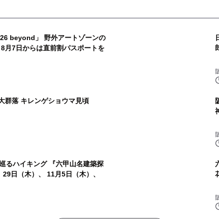
6 beyond」 野外アートゾーンの
～8月7日からは直前割パスポートを
の大群落 キレンゲショウマ見頃
巡るハイキング 『六甲山名建築探
、29日（木）、 11月5日（木）、