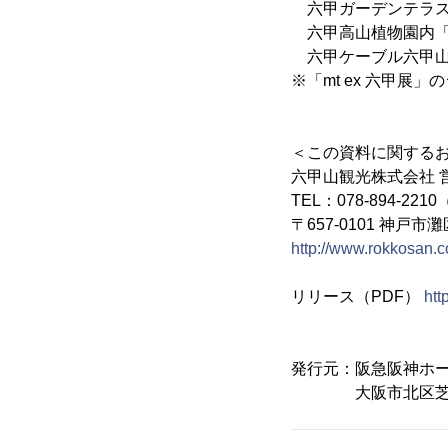
六甲ガーデンテラス
六甲高山植物園内「
六甲ケーブル六甲山上
※「mt ex 六甲
＜この資料に関する
六甲山観光株式会社 
TEL：078-894-221
〒657-0101 神戸
http://www.rokkosan.
リリース（PDF）
htt
発行元：阪急阪神ホ
大阪市北区芝田1-