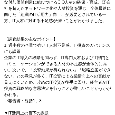
な付加価値創造に結びつけるCIO人材の確保・育成、(3)自
社を超えたネットワーク化や人材投資を通じ、全体最適に
向けた「組織のIT活用力」向上、が必要とされている一
方、IT人材に対する不足感が強いことがわかりました。
【調査結果の主なポイント】
1. 過半数の企業で強いIT人材不足感。IT投資のガバナンス
にも課題
企業のIT導入の段階を問わず、IT専門人材およびIT部門と
コミュニケーションができる人材の不足感が全体的に高
い。次いで、「投資効果が得られない」「戦略立案ができ
ない」との意見が多く、IT投資による業績向上への貢献が
見えにくいため、攻めのIT投資が後手に回り、経営者がIT
投資の戦略的な意思決定を行うことが難しいことがうかが
われる。
⇒報告書・総括1、3
▼IT活用上の目下の課題