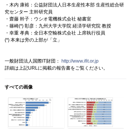
・木内 康裕：公益財団法人日本生産性本部 生産性総合研
究センター 主幹研究員
・齋藤 幹子：ウシオ電機株式会社 秘書室
・篠崎(*) 彰彦：九州大学大学院 経済学研究院 教授
・幸重 孝典：全日本空輸株式会社 上席執行役員
(*) 本来は旁の上部が「立」
一般財団法人国際IT財団：
http://www.ifit.or.jp
詳細は上記URLに掲載の報告書をご覧ください。
すべての画像