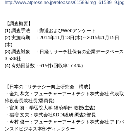
http://www.atpress.ne.jp/releases/61589/img_61589_9.jpg
【調査概要】
(1) 調査手法 ：郵送およびWebアンケート
(2) 実施時期 ：2014年11月13日(木)～2015年1月15日
(木)
(3) 調査対象 ：日経リサーチ社保有の企業データベース
3,536社
(4) 有効回答数：615件(回収率17.4％)
【日本のITリテラシー向上研究会 構成】
・金丸 恭文：フューチャーアーキテクト株式会社 代表取
締役会長兼社長(委員長)
・宮川 努：学習院大学 経済学部 教授(主査)
・稲増 文夫：株式会社KDDI総研 調査2部長
・今村 俊一：フューチャーアーキテクト株式会社 アドバ
ンスドビジネス本部ディレクター