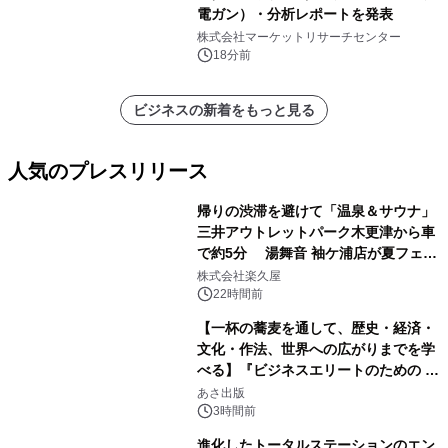
電ガン）・分析レポートを発表
株式会社マーケットリサーチセンター
18分前
ビジネスの新着をもっと見る
人気のプレスリリース
帰りの渋滞を避けて「温泉＆サウナ」
三井アウトレットパーク木更津から車
で約5分 湯舞音 袖ケ浦店が夏フェア
1
メニューを提供
株式会社楽久屋
22時間前
【一杯の蕎麦を通して、歴史・経済・
文化・作法、世界への広がりまでを学
べる】『ビジネスエリートのための 教
2
養としての蕎麦』2026年8月25日
あさ出版
（火）発売
3時間前
進化したトータルステーションのエン