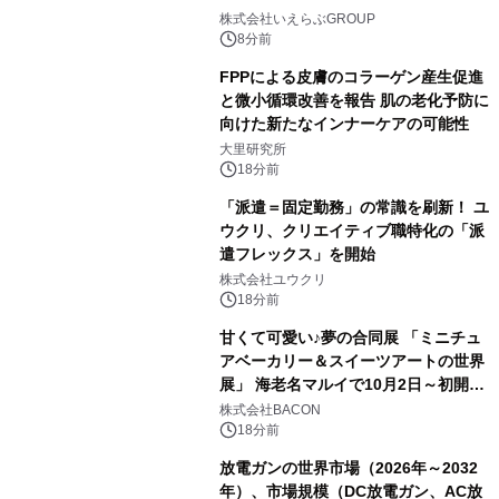
株式会社いえらぶGROUP
8分前
FPPによる皮膚のコラーゲン産生促進
と微小循環改善を報告 肌の老化予防に
向けた新たなインナーケアの可能性
大里研究所
18分前
「派遣＝固定勤務」の常識を刷新！ ユ
ウクリ、クリエイティブ職特化の「派
遣フレックス」を開始
株式会社ユウクリ
18分前
甘くて可愛い♪夢の合同展 「ミニチュ
アベーカリー＆スイーツアートの世界
展」 海老名マルイで10月2日～初開
催！
株式会社BACON
18分前
放電ガンの世界市場（2026年～2032
年）、市場規模（DC放電ガン、AC放