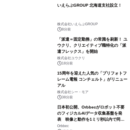
いえらぶGROUP 北海道支社設立！
株式会社いえらぶGROUP
8分前
「派遣＝固定勤務」の常識を刷新！ ユ
ウクリ、クリエイティブ職特化の「派
遣フレックス」を開始
株式会社ユウクリ
18分前
15周年を迎えた人気の「プリフォトフ
レーム電報 コンチェルト」がリニュー
アル
株式会社シー・モア
38分前
日本初公開、Orbbecがロボット不要
のフィジカルAIデータ収集基盤を発
表 映像と動作を1ミリ秒以内で同
期、約200グラムの試作機をROSCon
Orbbec