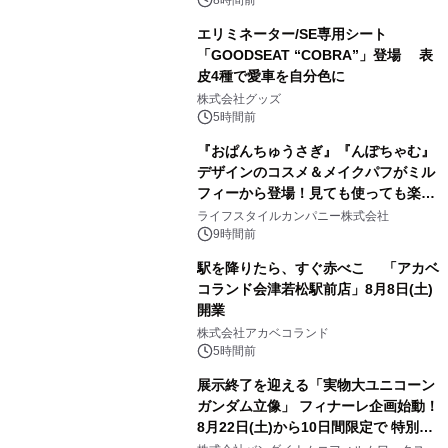
エリミネーター/SE専用シート
「GOODSEAT “COBRA”」登場 表
皮4種で愛車を自分色に
2
株式会社グッズ
5時間前
『おぱんちゅうさぎ』『んぽちゃむ』
デザインのコスメ＆メイクパフがミル
フィーから登場！見ても使っても楽し
3
い、ポップでキュートなコレクショ
ライフスタイルカンパニー株式会社
ン。
9時間前
駅を降りたら、すぐ赤べこ 「アカベ
コランド会津若松駅前店」8月8日(土)
開業
4
株式会社アカベコランド
5時間前
展示終了を迎える「実物大ユニコーン
ガンダム立像」 フィナーレ企画始動！
8月22日(土)から10日間限定で 特別映
5
像『UNICORN GUNDAM Statue ―