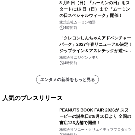
8 月9 日（日）『ムーミンの日』をス
タートに16 日（日）まで 「ムーミン
の日スペシャルウィーク」開催！
株式会社ムーミン物語
4時間前
「クレヨンしんちゃんアドベンチャー
パーク」2027年春リニューアル決定！
ジップライン＆アスレチックが遊べる
のは今年が最後！ 「ラスト！ドキがム
株式会社ニジゲンノモリ
ネムネ～大作戦！」始動
4時間前
エンタメの新着をもっと見る
人気のプレスリリース
PEANUTS BOOK FAIR 2026が スヌ
ーピーの誕生日の8月10日より 全国の
書店123店舗で開催！
1
株式会社ソニー・クリエイティブプロダクツ
8時間前