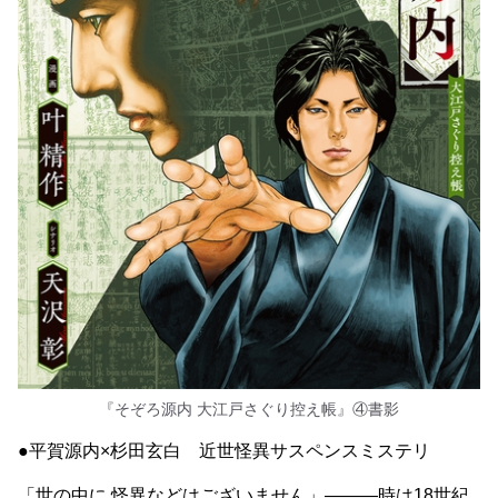
『そぞろ源内 大江戸さぐり控え帳』④書影
●平賀源内×杉田玄白 近世怪異サスペンスミステリ
「世の中に 怪異などはございません」———時は18世紀