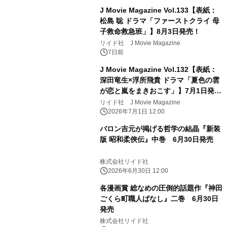
J Movie Magazine Vol.133【表紙：
松島 聡 ドラマ「ファーストクライ 母
子救命救急班」】8月3日発売！
リイド社 J Movie Magazine
7日前
J Movie Magazine Vol.132【表紙：
深田竜生×浮所飛貴 ドラマ「夏色の雲
が恋と嵐をまきおこす」】7月1日発
売！
リイド社 J Movie Magazine
2026年7月1日 12:00
バロン吉元が掲げる哲学の結晶『新装
版 昭和柔俠伝』中巻 6月30日発売
株式会社リイド社
2026年6月30日 12:00
各漫画賞 総なめの圧倒的話題作『神田
ごくら町職人ばなし』二巻 6月30日
発売
株式会社リイド社