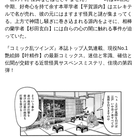
中期、好奇心を持て余す本草学者【平賀源内】はエレキテ
ルで名が売れ、彼の元にはますます怪異と謎が集まってく
る。上方で神隠し騒ぎに巻き込まれる源内をよそに、相棒
の蘭学者【杉田玄白】には自らの心の闇に触れる事件が迫
っていた。
『コミック乱ツインズ』本誌トップ人気連載、現役No.1
艶絵師【叶精作】の最新コミックス。迷信と常識、確信と
伝聞が交錯する近世怪異サスペンスミステリ、佳境の第四
弾！