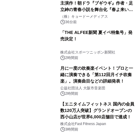
主演作！朝ドラ『ブギウギ』作者・足
立紳の青春小説を舞台化『春よ来い、
マジで来い』キービジュアル解禁！
（株）キョードーメディアス
36分前
「THE ALFEE新聞 夏イベ特集号」発
売決定！
株式会社スポーツニッポン新聞社
2時間前
月に一度の吹奏楽イベント！プロと一
緒に演奏できる「第112回月イチ吹奏
楽」。演奏曲目などの詳細発表！
公益社団法人 大阪市音楽団
2時間前
【エニタイムフィットネス 国内の会員
数120万人突破】グランドオープンの
西小山店が世界6,000店舗目で達成！
株式会社Fast Fitness Japan
3時間前