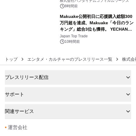
株式会社バンダイナムコフィルムワークス
BEYOND POSSIBILITY ―』を上映！
8時間前
Makuake公開初日に応援購入総額300
万円超を達成、Makuake「今日のラン
キング」総合3位も獲得。 YECHAN音
6
浴シンギングボウル第2弾の大型サイ
Japan Top Trade
ズ（XL・2XL・3XL）を先行販売中
10時間前
トップ
エンタメ・カルチャーのプレスリリース一覧
株式会
プレスリリース配信
サポート
関連サービス
•
運営会社