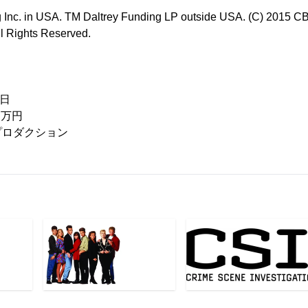
Inc. in USA. TM Daltrey Funding LP outside USA. (C) 2015 CB
ll Rights Reserved.
】
１日
0 万円
プロダクション