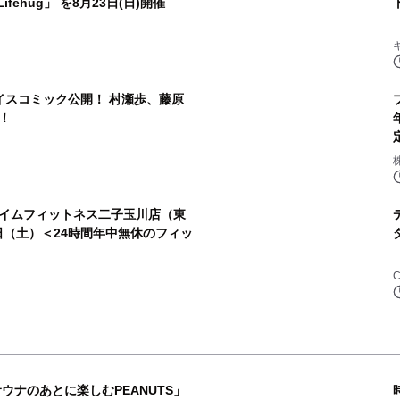
fehug」 を8月23日(日)開催
イスコミック公開！ 村瀬歩、藤原
！
株
イムフィットネス二子玉川店（東
8日（土）＜24時間年中無休のフィッ
C
ウナのあとに楽しむPEANUTS」