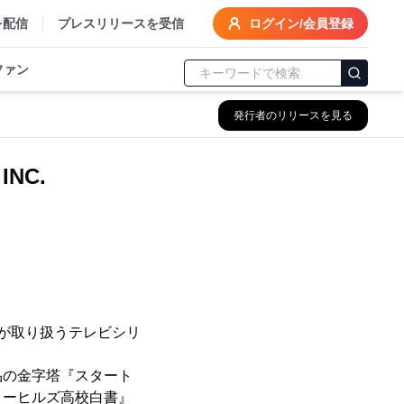
を配信
プレスリリースを受信
ログイン/会員登録
ファン
発行者のリリースを見る
INC.
！
S が取り扱うテレビシリ
品の金字塔『スタート
リーヒルズ高校白書』