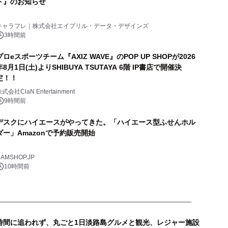
ト』のお知らせ
キャラフレ｜株式会社エイプリル・データ・デザインズ
3時間前
プロeスポーツチーム『AXIZ WAVE』のPOP UP SHOPが2026
年8月1日(土)よりSHIBUYA TSUTAYA 6階 IP書店で開催決
定！！
式会社ClaN Entertainment
9時間前
デスクにハイエースがやってきた。「ハイエース型ふせんホル
ダー」Amazonで予約販売開始
AMSHOP.JP
10時間前
時間に追われず、丸ごと1日淡路島グルメと観光、レジャー施設