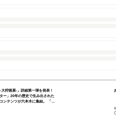
-大狩猟展-」詳細第一弾を発表！
ター」20年の歴史で生み出された
コンテンツが六本木に集結。 「モ
日間の展覧会を開催！！