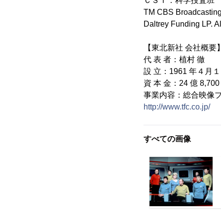
ＣＳＩ：科学捜査班
TM CBS Broadcasting 
Daltrey Funding LP. A
【東北新社 会社概要
代 表 者：植村 徹
設 立：1961 年４月
資 本 金：24 億 8,70
事業内容：総合映像
http://www.tfc.co.jp/
すべての画像