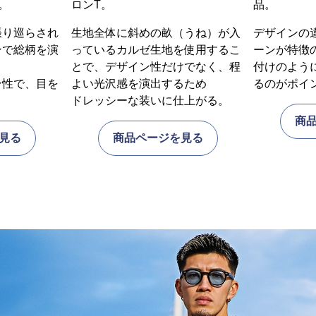
。
ロンT。
品。
張り巡らされ
生地全体に斜めの畝（うね）が入
デザインの
ンで総柄を演
っているカルゼ生地を使用するこ
ーンが特徴
とで、デザイン性だけでなく、程
付けのよう
ン性で、目を
よい光沢感を演出するため
るのがポイ
ドレッシーな装いに仕上がる。
商
見る
商品ページを見る