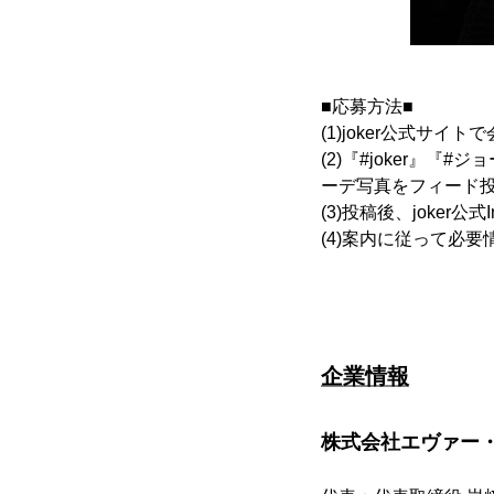
■応募方法■
(1)joker公式サ
(2)『#joker』
ーデ写真をフィード投
(3)投稿後、joker公
(4)案内に従って必
企業情報
株式会社エヴァー