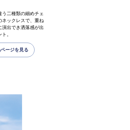
違う二種類の細めチェ
のネックレスで、重ね
に演出でき洒落感が出
ント。
品ページを見る