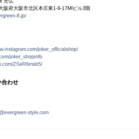
﨑 充弘
4 大阪府大阪市北区本庄東1-9-17MIビル3階
rgreen-8.jp/
ww.instagram.com/joker_officialshop/
er.com/joker_shopinfo
ktok.com/ZSeR6msb5/
い合わせ
o@evergreen-style.com