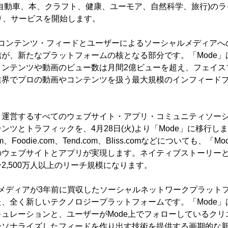
自動車、本、クラフト、健康、ユーモア、自然科学、旅行)の
り、サービスを開始します。
るコンテンツ・フィードとユーザーによるソーシャルメディアへの
が、新たなプラットフォームの核となる部分です。「Mode」
コンテンツや動画のビュー数は月間2億ビューを超え、フェイス
業界でプロの動画やコンテンツを扱う最大規模のインフィード
、運営するすべてのウェブサイト・アプリ・コミュニティソー
ンツとトラフィックを、4月28日(火)より「Mode」に移行し
.com、Foodie.com、Tend.com、Bliss.comなどについても
のウェブサイトとアプリが実現します。ネイティブストーリー
2,500万人以上のリーチ規模になります。
ドメディアが3年前に買収したソーシャルネットワークプラットフ
、全く新しいテクノロジープラットフォームです。「Mode」
ュレーションと、ユーザーがMode上でフォローしているクリ
ーソナライズしたフィードを作り出す技術を提供する画期的な