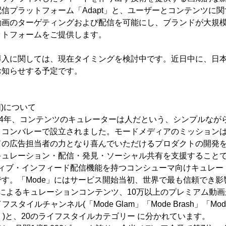
信プラットフォーム「Adapt」と、ユーザーとコンテンツに
動画のターゲティングおよび配信を可能にし、ブランドが大規
ットフォームをご提供します。
導入に関しては、現在タイミングを検討中です。近日中に、日
お知らせする予定です。
)について
04年、コンテンツのキュレーターは人だという、シンプルなが
リコンバレーで設立されました。モードメディアのミッション
ドの広告担当者の力となり喜んでいただけるプロダクトの開発
キュレーション・配信・発見・ソーシャル共有を支援すること
ティブ・インフィード配信機能を持つコンシューマ向けキュレー
す。「Mode」にはサービス開始当初、世界で最も信頼でき影
によるキュレーションコンテンツ、10万以上のプレミアム動
スタイルチャンネル(「Mode Glam」「Mode Brash」「Mode 
Tend」)と、20のライフスタイルカテゴリー に分かれています。