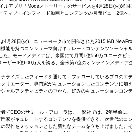
モバイルアプリ「Modeストーリー」のサービスを4月28日(火)
、ネイティブ・インフィード動画とコンテンツの月間ビュー2億へ
4月28日(火)、ニューヨーク市で開催された2015 IAB NewFr
信機能を持つコンシューマ向けキュレートコンテンツソーシャ
ました。モードメディアは、米国にて月間1億550万ユニークビュ
ユーザー4億600万人を誇る、全米第7位のオンラインメディア
ソナライズしたフィードを通して、フォローしているプロのエ
クリエーター、専門家がキュレーションしたコンテンツに加え、
ーシャルアクティビティの中から、好みのキュレーションコン
者でCEOのサミール・アローラは、「弊社では、2年半前に
専門家がキュレートするコンテンツを提供できる、次世代のコ
ムの製作をミッションとした新たなチームを立ち上げました。