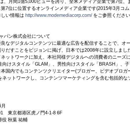
)は、月間1億5,000ビューを誇り、全米メディア企業で第7位
第7位に位置するオンラインメディア企業です(2015年3月コム
詳しい情報は
http://www.modemediacorp.com/
をご参照くださ
ジャパン株式会社について
優良なデジタルコンテンツに最適な広告を配信することで、オ
りだすことをビジョンに掲げ、日本では2008年に設立しまし
ドネットワークに加え、本社同様デジタルへの消費者のニーズに
向けスタイル「GLAM」、男性向けスタイル「BRASH」、子育
日本国内でもコンテンツクリエイター(ブロガー、ビデオブロガ
)をネットワークし、コンテンツマーケティングを含む包括的な
6月
1 東京都港区虎ノ門4-1-8 6F
役 秋葉 祐輔