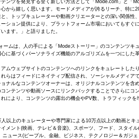
テンツを発見する全く新しい方法として「Mode.com」と「M
心から嬉しく思います。モードメディアが誇るリーチ、特に20
透と、トップキュレーターや動画クリエーターとの深い関係性
ューション提供により、プラットフォーム市場においてもすぐ
ています。」と語りました。
フォームは、人の手による「Modeストーリー」のコンテンツキ
関心に基づくパーソナライズ機能のアルゴリズムを一つにした
アムウェブサイトのコンテンツへのリンクをキュレートしたり、
これらはフィードにネイティブ配信され、ソーシャルメディア
ョナルなコンテンツオーナーは、オリジナルコンテンツを含めた
のコンテンツや動画ソースにリンクバックすることでさらにコ
これにより、コンテンツの露出の機会やPV数、トラフィックを
1万人以上のキュレーターや専門家による10万点以上の動画とキ
イメント(映画、テレビ＆音楽)、スポーツ、フード、スタイル
、ニュース(ピープル、金融、ビジネス、テクノロジー＆ガジェ