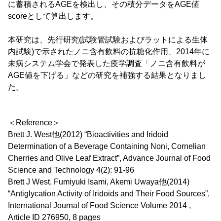
に蓄積されるAGEを検出し、その積分データをAGE値
scoreとして算出します。
本研究は、先行研究(試験管試験およびラットによる生体
内試験)で示されたノニ含有飲料の抗糖化作用、2014年に
未病システム学会で発表した疫学調査「ノニ含有飲料が
AGE値を下げる」などの研究を補強する結果となりまし
た。
＜Reference＞
Brett J. West他(2012) “Bioactivities and Iridoid
Determination of a Beverage Containing Noni, Cornelian
Cherries and Olive Leaf Extract”, Advance Journal of Food
Science and Technology 4(2): 91-96
Brett J West, Fumiyuki Isami, Akemi Uwaya他(2014)
“Antiglycation Activity of Iridoids and Their Food Sources”,
International Journal of Food Science Volume 2014 ,
Article ID 276950, 8 pages