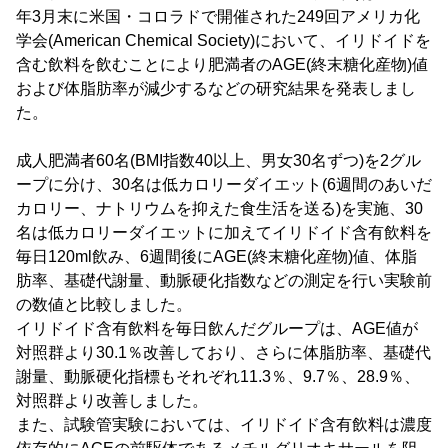
年3月末に米国・コロラドで開催された249回アメリカ化
学会(American Chemical Society)において、イリドイドを
含む飲料を飲むことにより肥満者のAGE(終末糖化産物)値
および体脂肪率が減少するなどの研究結果を発表しまし
た。
成人肥満者60名(BMI指数40以上、男女30名ずつ)を2グル
ープに分け、30名は低カロリーダイエット(6週間のあいだ
カロリー、ナトリウムを抑えた食生活を送る)を実施、30
名は低カロリーダイエットに加えてイリドイド含有飲料を
毎日120ml飲み、6週間後にAGE(終末糖化産物)値、体脂
肪率、基礎代謝量、動脈硬化指数などの測定を行い実験前
の数値と比較しました。
イリドイド含有飲料を毎日飲んだグループは、AGE値が
対照群より30.1％改善しており、さらに体脂肪率、基礎代
謝量、動脈硬化指標もそれぞれ11.3％、9.7％、28.9％、
対照群より改善しました。
また、試験管実験においては、イリドイド含有飲料は濃度