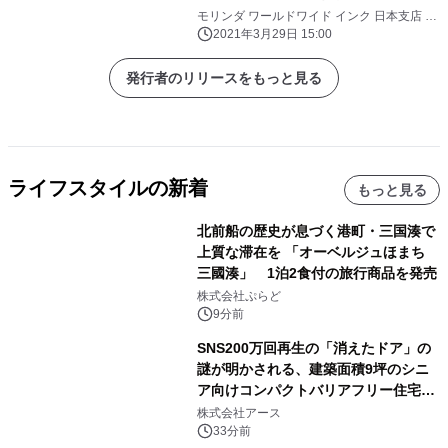
カラダにも優しい1杯 「MCTオイル
モリンダ ワールドワイド インク 日本支店 タ
ヒチアンノニ カフェ
入り くろごまっちゃ」が春の限定メニ
2021年3月29日 15:00
ューとして登場 4月1日(木)から4月
30日(金)まで期間限定発売
発行者のリリースをもっと見る
ライフスタイルの新着
もっと見る
北前船の歴史が息づく港町・三国湊で
上質な滞在を 「オーベルジュほまち
三國湊」 1泊2食付の旅行商品を発売
株式会社ぷらど
9分前
SNS200万回再生の「消えたドア」の
謎が明かされる、建築面積9坪のシニ
ア向けコンパクトバリアフリー住宅が
誕生
株式会社アース
33分前