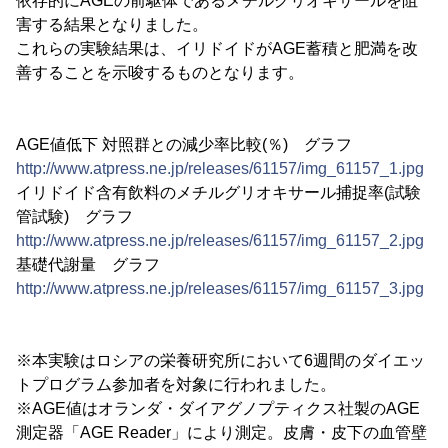
依存的にAGEの前駆体であるメチルグリオキサールを阻
害する結果となりました。
これらの実験結果は、イリドイドがAGE蓄積と肥満を改
善することを示唆するものとなります。
AGE値低下 対照群との減少率比較(％) グラフ
http://www.atpress.ne.jp/releases/61157/img_61157_1.jpg
イリドイド含有飲料のメチルグリオキサール捕捉率(試験
管試験) グラフ
http://www.atpress.ne.jp/releases/61157/img_61157_2.jpg
基礎代謝量 グラフ
http://www.atpress.ne.jp/releases/61157/img_61157_3.jpg
※本実験はロシアの栄養研究所において6週間のダイエッ
トプログラム参加者を対象に行われました。
※AGE値はオランダ・ダイアグノプティクス社製のAGE
測定器「AGE Reader」により測定。皮膚・皮下の血管壁