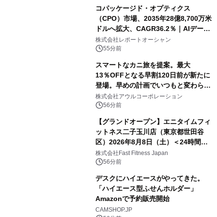
コパッケージド・オプティクス
（CPO）市場、2035年28億8,700万米
ドルへ拡大、CAGR36.2％｜AIデータ
センター・高速光通信需要が成長を加
株式会社レポートオーシャン
速
55分前
スマートなカニ旅を提案。最大
13％OFFとなる早割120日前が新たに
登場。早めの計画でいつもと変わらぬ
大人の冬旅を。ー夕日ヶ浦温泉「佳松
株式会社アウルコーポレーション
苑 別邸ふうか」ー
56分前
【グランドオープン】エニタイムフィ
ットネス二子玉川店（東京都世田谷
区）2026年8月8日（土）＜24時間年
中無休のフィットネスジム＞
株式会社Fast Fitness Japan
56分前
デスクにハイエースがやってきた。
「ハイエース型ふせんホルダー」
Amazonで予約販売開始
CAMSHOP.JP