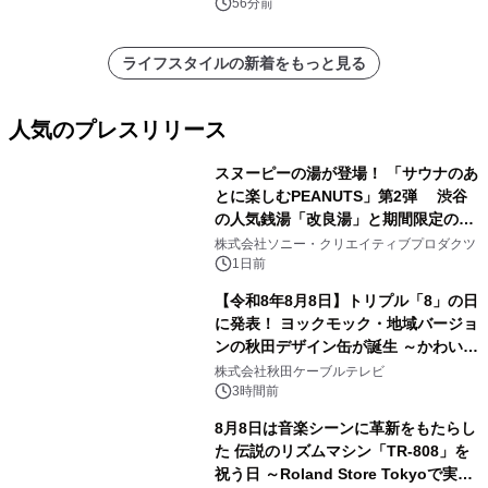
56分前
ライフスタイルの新着をもっと見る
人気のプレスリリース
スヌーピーの湯が登場！ 「サウナのあ
とに楽しむPEANUTS」第2弾 渋谷
の人気銭湯「改良湯」と期間限定のコ
1
ラボレーション サウナイキタイコラ
株式会社ソニー・クリエイティブプロダクツ
ボグッズも発売決定！
1日前
【令和8年8月8日】トリプル「8」の日
に発表！ ヨックモック・地域バージョ
ンの秋田デザイン缶が誕生 ～かわいい
2
秋田犬の子犬と秋田の四季と名所を巡
株式会社秋田ケーブルテレビ
るパッケージ～ 9月1日(火)秋田県内で
3時間前
販売開始
8月8日は音楽シーンに革新をもたらし
た 伝説のリズムマシン「TR-808」を
祝う日 ～Roland Store Tokyoで実機
3