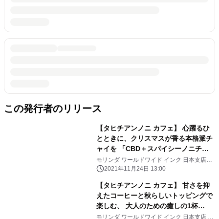
この発行者のリリース
【タヒチアンノニ カフェ】 心躍るひ
とときに、クリスマスが香る本格派チ
ャイを 「CBD＋スパイシーノニチャ
イラテ」(ICED／HOT) ホリデーシー
モリンダ ワールドワイド インク 日本支店
タヒチアンノニ カフェ
ズン限定メニューとして登場
2021年11月24日 13:00
【タヒチアンノニ カフェ】 甘さを抑
えたコーヒーと秋らしいトッピングで
楽しむ、 大人のための癒しの1杯
「MCTオイル入りアイスチョコレート
モリンダ ワールドワイド インク 日本支店 タ