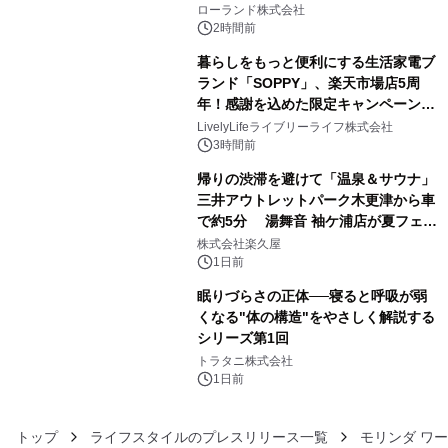
を展示しての 記念キャンペーンを開
ローランド株式会社
催 英国ラジオ「NTS」の 特別プログ
2時間前
ラムや、「TR-808」を愛する伝説的
暮らしをもっと便利にする生活家電ブ
アーティストを フィーチャーしたアニ
ランド「SOPPY」、楽天市場店5周
メーションを公開～
年！感謝を込めた限定キャンペーンを
4
8月10日より開催
LivelyLifeライブリーライフ株式会社
3時間前
帰りの渋滞を避けて「温泉＆サウナ」
三井アウトレットパーク木更津から車
で約5分 湯舞音 袖ケ浦店が夏フェア
5
メニューを提供
株式会社楽久屋
1日前
眠りづらさの正体──寝ると呼吸が弱
くなる"体の構造"をやさしく解説する
シリーズ第1回
6
トラタニ株式会社
1日前
トップ
ライフスタイルのプレスリリース一覧
モリンダ ワ