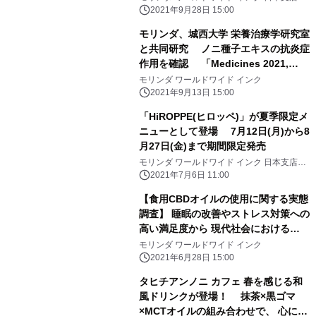
ヒチアンノニ カフェ
ラテ／ ホットキャラメルラテ」 秋の
2021年9月28日 15:00
限定メニューとして登場 10月5日
モリンダ、城西大学 栄養治療学研究室
(火)から11月26日(金)まで期間限定発
と共同研究 ノニ種子エキスの抗炎症
売
作用を確認 「Medicines 2021,
8(8), 43;」誌に掲載
モリンダ ワールドワイド インク
2021年9月13日 15:00
「HiROPPE(ヒロッペ)」が夏季限定メ
ニューとして登場 7月12日(月)から8
月27日(金)まで期間限定発売
モリンダ ワールドワイド インク 日本支店
タヒチアンノニ カフェ
2021年7月6日 11:00
【食用CBDオイルの使用に関する実態
調査】 睡眠の改善やストレス対策への
高い満足度から 現代社会における
QOL向上への有効性と安全性を確認
モリンダ ワールドワイド インク
第21回日本抗加齢医学会総会で発表
2021年6月28日 15:00
タヒチアンノニ カフェ 春を感じる和
風ドリンクが登場！ 抹茶×黒ゴマ
×MCTオイルの組み合わせで、 心にも