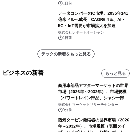
1日前
データコンバータIC市場、2035年141
億米ドルへ成長｜CAGR6.4％、AI・
5G・IoT需要が市場拡大を加速
株式会社レポートオーシャン
1日前
テックの新着をもっと見る
ビジネスの新着
もっと見る
商用車部品アフターマーケットの世界
市場（2026年～2032年）、市場規模
（パワートレイン部品、シャシー部
品、ボディ・キャビン部品、電気・電
株式会社マーケットリサーチセンター
子部品、インテリア・快適性部品）・
9分前
分析レポートを発表
蒸気タービン凝縮器の世界市場（2026
年～2032年）、市場規模（表面タイ