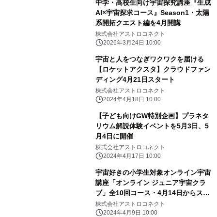
中学・高校生向け宇宙探究講座『生成
AI×宇宙探求コース』Season1・太陽
系開拓クエスト編を4月開講
株式会社アストロコネクト
2026年3月24日 10:00
宇宙と人をつなぎワクワクを届ける
【ロケットアクスタ】クラウドファン
ディング4月21日スタート
株式会社アストロコネクト
2024年4月18日 10:00
【子ども向けGW特別企画】プラネタ
リウム解説体験イベントを5月3日、5
月4日に開催
株式会社アストロコネクト
2024年4月17日 10:00
宇宙好きの小学生対象オンライン宇宙
講座「オンライン ジュニア宇宙クラ
ブ」全10回コース・4月14日からスタ
ート
株式会社アストロコネクト
2024年4月9日 10:00