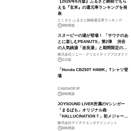
【2026年8月版】ふるさと納税でもら
える『玄米』の還元率ランキングを発
表
3
とくさと-ふるさと納税還元率ランキング-
9時間前
スヌーピーの湯が登場！ 「サウナのあ
とに楽しむPEANUTS」第2弾 渋谷
の人気銭湯「改良湯」と期間限定のコ
4
ラボレーション サウナイキタイコラ
株式会社ソニー・クリエイティブプロダクツ
ボグッズも発売決定！
2日前
「Honda CB250T HAWK」Tシャツ登
場
5
CAMSHOP.JP
6時間前
JOYSOUND LIVER所属のVシンガー
「まるぱも」オリジナル曲
「HALLUCINATION？」初メジャー配
6
信リリース決定！
株式会社テイチクエンタテインメント
6時間前