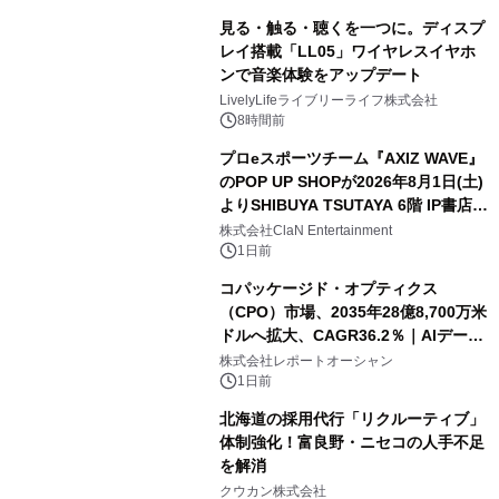
見る・触る・聴くを一つに。ディスプ
レイ搭載「LL05」ワイヤレスイヤホ
ンで音楽体験をアップデート
LivelyLifeライブリーライフ株式会社
8時間前
プロeスポーツチーム『AXIZ WAVE』
のPOP UP SHOPが2026年8月1日(土)
よりSHIBUYA TSUTAYA 6階 IP書店で
開催決定！！
株式会社ClaN Entertainment
1日前
コパッケージド・オプティクス
（CPO）市場、2035年28億8,700万米
ドルへ拡大、CAGR36.2％｜AIデータ
センター・高速光通信需要が成長を加
株式会社レポートオーシャン
速
1日前
北海道の採用代行「リクルーティブ」
体制強化！富良野・ニセコの人手不足
を解消
クウカン株式会社