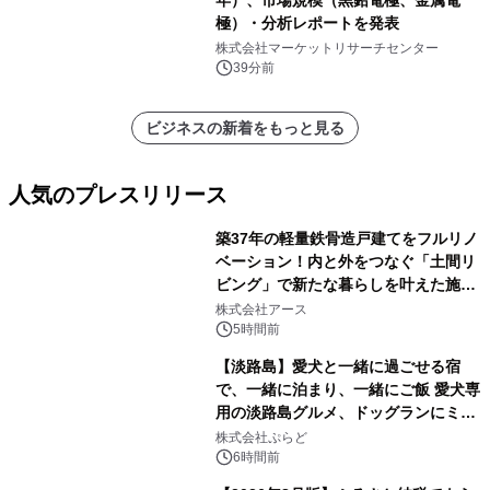
年）、市場規模（黒鉛電極、金属電
極）・分析レポートを発表
株式会社マーケットリサーチセンター
39分前
ビジネスの新着をもっと見る
人気のプレスリリース
築37年の軽量鉄骨造戸建てをフルリノ
ベーション！内と外をつなぐ「土間リ
ビング」で新たな暮らしを叶えた施工
1
事例を株式会社アースが公開
株式会社アース
5時間前
【淡路島】愛犬と一緒に過ごせる宿
で、一緒に泊まり、一緒にご飯 愛犬専
用の淡路島グルメ、ドッグランにミニ
2
プール グランピングとトレーラーハウ
株式会社ぷらど
スの2施設で
6時間前