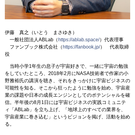
伊藤 真之（いとう まさゆき）
一般社団法人ABLab（
https://ablab.space/
）代表理事
ファンブック株式会社（
https://fanbook.jp/
） 代表取締
役
当時小学1年生の息子が宇宙好きで、一緒に宇宙の勉強
をしていたところ、2018年2月にNASA技術者で作家の小
野雅裕氏の講演を聴き、それをきっかけに宇宙ビジネスの
可能性を知る。そこから狂ったように勉強を始め、宇宙産
業の課題や日本の成長エンジンとしてのポテンシャルを確
信。半年後の8月1日には宇宙ビジネスの実践コミュニテ
ィ「ABLab」を立ち上げ、「地球上のすべての業界を、
宇宙産業に巻き込む」というビジョンを掲げ、活動を始め
る。