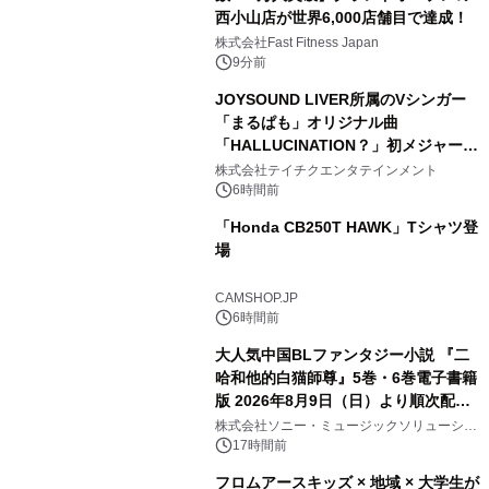
西小山店が世界6,000店舗目で達成！
株式会社Fast Fitness Japan
9分前
JOYSOUND LIVER所属のVシンガー
「まるぱも」オリジナル曲
「HALLUCINATION？」初メジャー配
信リリース決定！
株式会社テイチクエンタテインメント
6時間前
「Honda CB250T HAWK」Tシャツ登
場
CAMSHOP.JP
6時間前
大人気中国BLファンタジー小説 『二
哈和他的白猫師尊』5巻・6巻電子書籍
版 2026年8月9日（日）より順次配信
開始
株式会社ソニー・ミュージックソリューショ
ンズ
17時間前
フロムアースキッズ × 地域 × 大学生が