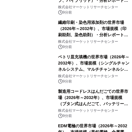
プ、ハイブリッド）・分析レポートを
発表
株式会社マーケットリサーチセンター
9分前
繊維印刷・染色用添加剤の世界市場
（2026年～2032年）、市場規模（印
刷助剤、染色助剤）・分析レポートを
発表
株式会社マーケットリサーチセンター
9分前
ペトリ皿充填機の世界市場（2026年～
2032年）、市場規模（シングルチャン
ネルシステム、マルチチャンネルシス
テム）・分析レポートを発表
株式会社マーケットリサーチセンター
9分前
製造用コードレスはんだごての世界市
場（2026年～2032年）、市場規模
（ブタン式はんだごて、バッテリー式
はんだごて、その他）・分析レポート
株式会社マーケットリサーチセンター
を発表
9分前
EDM電極の世界市場（2026年～2032