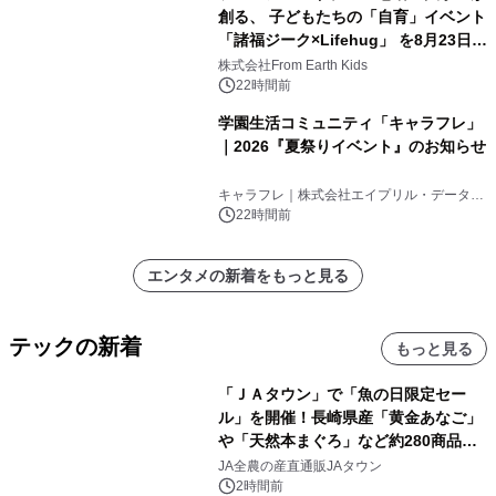
創る、 子どもたちの「自育」イベント
「諸福ジーク×Lifehug」 を8月23日
(日)開催
株式会社From Earth Kids
22時間前
学園生活コミュニティ「キャラフレ」
｜2026『夏祭りイベント』のお知らせ
キャラフレ｜株式会社エイプリル・データ・
デザインズ
22時間前
エンタメの新着をもっと見る
テックの新着
もっと見る
「ＪＡタウン」で「魚の日限定セー
ル」を開催！長崎県産「黄金あなご」
や「天然本まぐろ」など約280商品を
販売！～毎月１０日の定例企画～
JA全農の産直通販JAタウン
2時間前