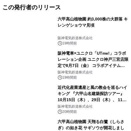
この発行者のリリース
六甲高山植物園 約3,000株の大群落 キ
レンゲショウマ見頃
阪神電気鉄道株式会社
19時間前
阪神電車×ユニクロ「UTme!」コラボ
レーション企画 ユニクロ神戸三宮店限
定で8月7日（金） コラボアイテムが
発売決定！
阪神電気鉄道株式会社
19時間前
近代化産業遺産と風の教会を巡るハイ
キング 『六甲山名建築探訪ツアー』
10月15日（木）、29日（木）、 11月
5日（木）、12日（木）に開催！
阪神電気鉄道株式会社
20時間前
六甲高山植物園 天翔る白鷺（しらさ
ぎ）の如き花 サギソウが開花しまし