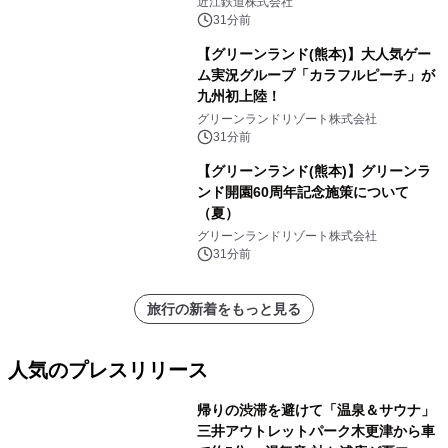
「長濱浪漫ビール」が参加！キリン一
近江鉄道株式会社
番搾り飲み放題が復活！
31分前
【グリーンランド(熊本)】大人気ゲー
ム実況グループ「カラフルピーチ」が
九州初上陸！
グリーンランドリゾート株式会社
31分前
【グリーンランド(熊本)】グリーンラ
ンド開園60周年記念施策について
（夏）
グリーンランドリゾート株式会社
31分前
旅行の新着をもっと見る
人気のプレスリリース
帰りの渋滞を避けて「温泉＆サウナ」
三井アウトレットパーク木更津から車