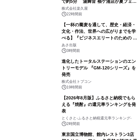
で約5分 湯舞音 袖ケ浦店が夏フェア
1
メニューを提供
株式会社楽久屋
22時間前
【一杯の蕎麦を通して、歴史・経済・
文化・作法、世界への広がりまでを学
べる】『ビジネスエリートのための 教
2
養としての蕎麦』2026年8月25日
あさ出版
（火）発売
3時間前
進化したトータルステーションのエン
トリーモデル 『GM-120シリーズ』を
発売
3
株式会社トプコン
19時間前
【2026年8月版】ふるさと納税でもら
える『焼酎』の還元率ランキングを発
表
4
とくさと-ふるさと納税還元率ランキング-
2時間前
東京国立博物館、館内レストラン3店