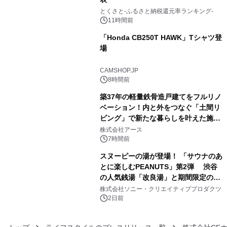
3
とくさと-ふるさと納税還元率ランキング-
11時間前
「Honda CB250T HAWK」Tシャツ登
場
4
CAMSHOP.JP
8時間前
築37年の軽量鉄骨造戸建てをフルリノ
ベーション！内と外をつなぐ「土間リ
ビング」で新たな暮らしを叶えた施工
5
事例を株式会社アースが公開
株式会社アース
7時間前
スヌーピーの湯が登場！ 「サウナのあ
とに楽しむPEANUTS」第2弾 渋谷
の人気銭湯「改良湯」と期間限定のコ
6
ラボレーション サウナイキタイコラ
株式会社ソニー・クリエイティブプロダクツ
ボグッズも発売決定！
2日前