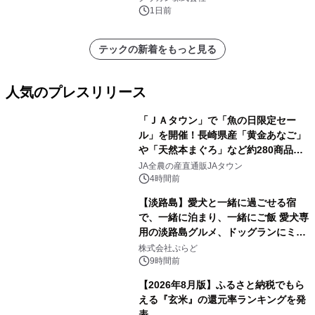
1日前
テックの新着をもっと見る
人気のプレスリリース
「ＪＡタウン」で「魚の日限定セー
ル」を開催！長崎県産「黄金あなご」
や「天然本まぐろ」など約280商品を
1
販売！～毎月１０日の定例企画～
JA全農の産直通販JAタウン
4時間前
【淡路島】愛犬と一緒に過ごせる宿
で、一緒に泊まり、一緒にご飯 愛犬専
用の淡路島グルメ、ドッグランにミニ
2
プール グランピングとトレーラーハウ
株式会社ぷらど
スの2施設で
9時間前
【2026年8月版】ふるさと納税でもら
える『玄米』の還元率ランキングを発
表