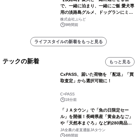
で、一緒に泊まり、一緒にご飯 愛犬専
用の淡路島グルメ、ドッグランにミニ
プール グランピングとトレーラーハウ
株式会社ぷらど
スの2施設で
9時間前
ライフスタイルの新着をもっと見る
テックの新着
もっと見る
CxPASS、届いた荷物を 「配送」「買
取査定」から選択可能に！
C×PASS
18分前
「ＪＡタウン」で「魚の日限定セー
ル」を開催！長崎県産「黄金あなご」
や「天然本まぐろ」など約280商品を
販売！～毎月１０日の定例企画～
JA全農の産直通販JAタウン
4時間前