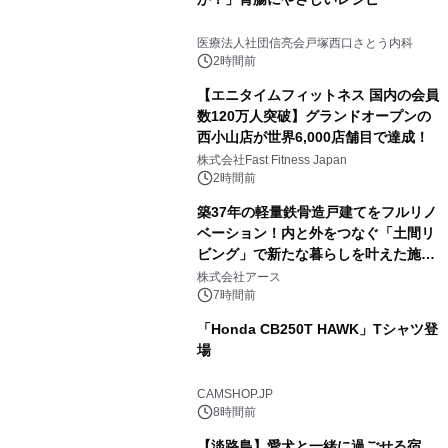
医療法人社団信亮会戸塚西口さとう内科
2時間前
【エニタイムフィットネス 国内の会員
数120万人突破】グランドオープンの
西小山店が世界6,000店舗目で達成！
株式会社Fast Fitness Japan
2時間前
築37年の軽量鉄骨造戸建てをフルリノ
ベーション！内と外をつなぐ「土間リ
ビング」で新たな暮らしを叶えた施工
事例を株式会社アースが公開
株式会社アース
7時間前
「Honda CB250T HAWK」Tシャツ登
場
CAMSHOP.JP
8時間前
【淡路島】愛犬と一緒に過ごせる宿