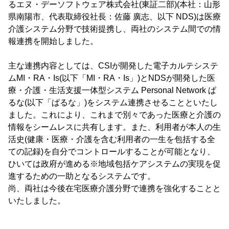
るエヌ・デーソフトウェア株式会社(東証二部)(本社：山形
県南陽市、代表取締役社長：佐藤 廣志、以下 NDS)は医療
介護システム分野で技術提携し、両社のシステム間での情
報連携を開始しました。
主な連携内容としては、CSIが開発した電子カルテシステ
ムMI・RA・Is(以下「MI・RA・Is」)とNDSが開発した医
療・介護・生活支援一体型システム Personal Network ぱ
るな(以下「ぱるな」)をシステム連携させることといたし
ました。これにより、これまで別々であった医療と介護の
情報をシームレスに共有します。また、利用者が本人の生
活史(健康・医療・介護を含む利用者の一生を包括する全
ての記録)を自分でコントロールすることが可能となり、
ひいては政府が進める※地域包括ケアシステムの実現を促
進するための一助となるシステムです。
尚、両社は今後在宅医療介護分野で連携を強化することと
いたしました。