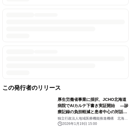
この発行者のリリース
厚生労働省事業に採択、JCHO北海道
病院でAIカルテ下書き実証開始 ―診
療記録の負担軽減と患者中心の対話回
復へ― ～国内初！※1 スマートフォ
独立行政法人地域医療機能推進機構 北海道
病院、株式会社プレシジョン、株式会社シー
ン×AI音声認識×電子カルテ連携 場
2026年1月19日 15:00
エスアイ、NTTドコモビジネス株式会社
所を選ばない医療DXの実現～