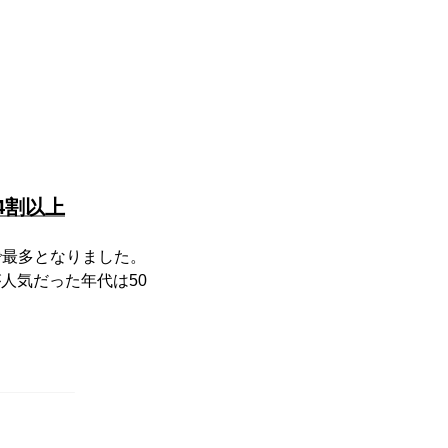
4割以上
で最多となりました。
が人気だった年代は50