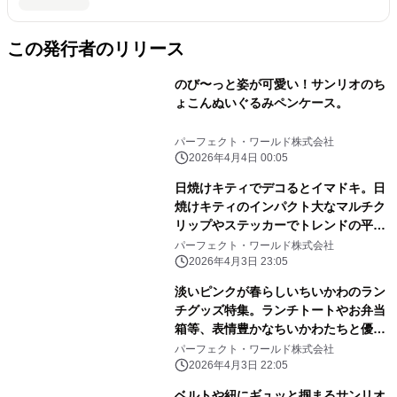
この発行者のリリース
のび〜っと姿が可愛い！サンリオのち
ょこんぬいぐるみペンケース。
パーフェクト・ワールド株式会社
2026年4月4日 00:05
日焼けキティでデコるとイマドキ。日
焼けキティのインパクト大なマルチク
リップやステッカーでトレンドの平成
レトロ感ばっちりです。
パーフェクト・ワールド株式会社
2026年4月3日 23:05
淡いピンクが春らしいちいかわのラン
チグッズ特集。ランチトートやお弁当
箱等、表情豊かなちいかわたちと優し
いピンク色に心和む
パーフェクト・ワールド株式会社
2026年4月3日 22:05
ベルトや紐にギュッと掴まるサンリオ