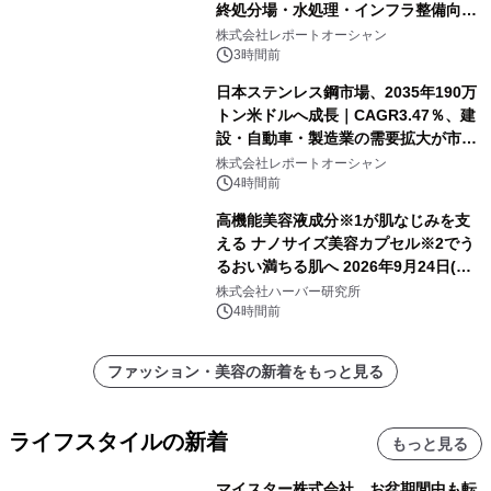
終処分場・水処理・インフラ整備向け
需要拡大
株式会社レポートオーシャン
3時間前
日本ステンレス鋼市場、2035年190万
トン米ドルへ成長｜CAGR3.47％、建
設・自動車・製造業の需要拡大が市場
を牽引
株式会社レポートオーシャン
4時間前
高機能美容液成分※1が肌なじみを支
える ナノサイズ美容カプセル※2でう
るおい満ちる肌へ 2026年9月24日(木)
よりリニューアル新発売 『ディープモ
株式会社ハーバー研究所
イストセラム』
4時間前
ファッション・美容の新着をもっと見る
ライフスタイルの新着
もっと見る
マイスター株式会社、お盆期間中も転