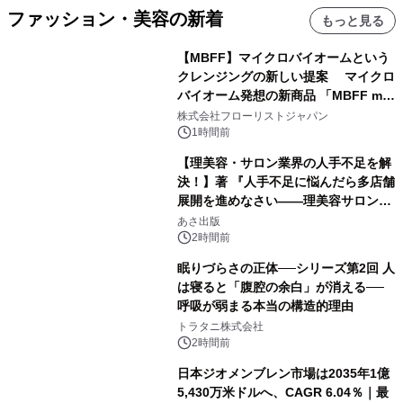
ファッション・美容の新着
もっと見る
【MBFF】マイクロバイオームという
クレンジングの新しい提案 マイクロ
バイオーム発想の新商品 「MBFF mb
クレンジングPRO」を2026年8月6日
株式会社フローリストジャパン
発売
1時間前
【理美容・サロン業界の人手不足を解
決！】著 『人手不足に悩んだら多店舗
展開を進めなさい――理美容サロン
「多店舗展開」の教科書』2026年8月
あさ出版
24日（月）発売
2時間前
眠りづらさの正体──シリーズ第2回 人
は寝ると「腹腔の余白」が消える──
呼吸が弱まる本当の構造的理由
トラタニ株式会社
2時間前
日本ジオメンブレン市場は2035年1億
5,430万米ドルへ、CAGR 6.04％｜最