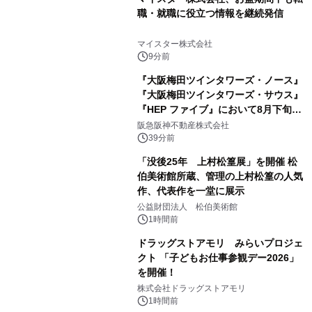
職・就職に役立つ情報を継続発信
マイスター株式会社
9分前
『大阪梅田ツインタワーズ・ノース』
『大阪梅田ツインタワーズ・サウス』
『HEP ファイブ』において8月下旬か
ら 「オフサイト型コーポレートPPA」
阪急阪神不動産株式会社
による 再生可能エネルギー電力の使用
39分前
を開始します
「没後25年 上村松篁展」を開催 松
伯美術館所蔵、管理の上村松篁の人気
作、代表作を一堂に展示
公益財団法人 松伯美術館
1時間前
ドラッグストアモリ みらいプロジェ
クト 「子どもお仕事参観デー2026」
を開催！
株式会社ドラッグストアモリ
1時間前