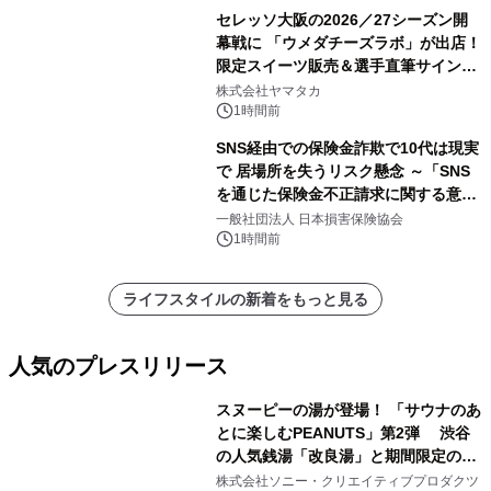
セレッソ大阪の2026／27シーズン開
幕戦に 「ウメダチーズラボ」が出店！
限定スイーツ販売＆選手直筆サイング
ッズが当たる抽選会を 8月8日に開催
株式会社ヤマタカ
1時間前
SNS経由での保険金詐欺で10代は現実
で 居場所を失うリスク懸念 ～「SNS
を通じた保険金不正請求に関する意識
調査」を実施、 認知度の低さも浮き彫
一般社団法人 日本損害保険協会
りに～
1時間前
ライフスタイルの新着をもっと見る
人気のプレスリリース
スヌーピーの湯が登場！ 「サウナのあ
とに楽しむPEANUTS」第2弾 渋谷
の人気銭湯「改良湯」と期間限定のコ
1
ラボレーション サウナイキタイコラ
株式会社ソニー・クリエイティブプロダクツ