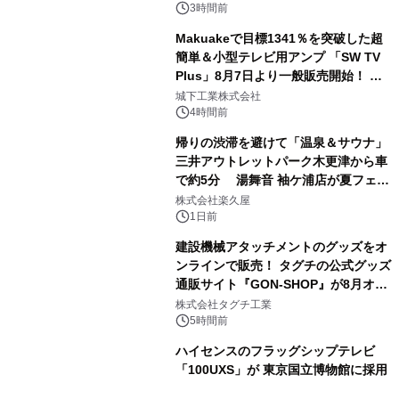
ボグッズも発売決定！
3時間前
Makuakeで目標1341％を突破した超
簡単＆小型テレビ用アンプ 「SW TV
Plus」8月7日より一般販売開始！ ケ
2
ーブル1本つなぐだけ、テレビの音が
城下工業株式会社
ぐっと豊かに
4時間前
帰りの渋滞を避けて「温泉＆サウナ」
三井アウトレットパーク木更津から車
で約5分 湯舞音 袖ケ浦店が夏フェア
3
メニューを提供
株式会社楽久屋
1日前
建設機械アタッチメントのグッズをオ
ンラインで販売！ タグチの公式グッズ
通販サイト『GON-SHOP』が8月オー
4
プン
株式会社タグチ工業
5時間前
ハイセンスのフラッグシップテレビ
「100UXS」が 東京国立博物館に採用