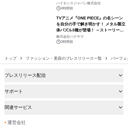
5
ハイセンスジャパン株式会社
4時間前
TVアニメ『ONE PIECE』の名シーン
を自分の手で解き明かす！ メタル製立
体パズル3種が登場！ ～ストーリーと
6
ギミックが融合した 大人の体験型パズ
株式会社ハナヤマ
ルが8月7日(金)12時より先行予約受付
3時間前
開始～
トップ
ファッション・美容のプレスリリース一覧
パーフェ
プレスリリース配信
サポート
関連サービス
•
運営会社