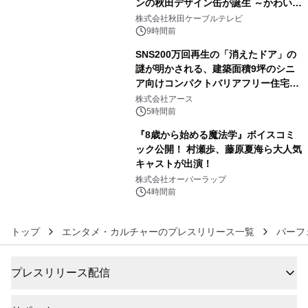
ンの秋田デザイン缶が誕生 ～かわいい
4
秋田犬の子犬と秋田の四季と名所を巡
株式会社秋田ケーブルテレビ
るパッケージ～ 9月1日(火)秋田県内で
9時間前
販売開始
SNS200万回再生の「消えたドア」の
謎が明かされる、建築面積9坪のシニ
ア向けコンパクトバリアフリー住宅が
5
誕生
株式会社アース
5時間前
『8歳から始める魔法学』ボイスコミ
ック公開！ 村瀬歩、藤原夏海ら大人気
キャストが出演！
6
株式会社オーバーラップ
4時間前
トップ
エンタメ・カルチャーのプレスリリース一覧
パーフ
プレスリリース配信