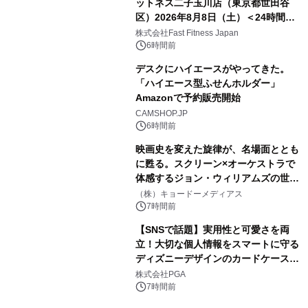
ットネス二子玉川店（東京都世田谷
区）2026年8月8日（土）＜24時間年
中無休のフィットネスジム＞
株式会社Fast Fitness Japan
6時間前
デスクにハイエースがやってきた。
「ハイエース型ふせんホルダー」
Amazonで予約販売開始
CAMSHOP.JP
6時間前
映画史を変えた旋律が、名場面ととも
に甦る。スクリーン×オーケストラで
体感するジョン・ウィリアムズの世
界。ジョン・ウィリアムズ：シネマ・
（株）キョードーメディアス
スペクタキュラー・コンサート 開催決
7時間前
定！
【SNSで話題】実用性と可愛さを両
立！大切な個人情報をスマートに守る
ディズニーデザインのカードケースを
株式会社PGAが8月7日発売
株式会社PGA
7時間前