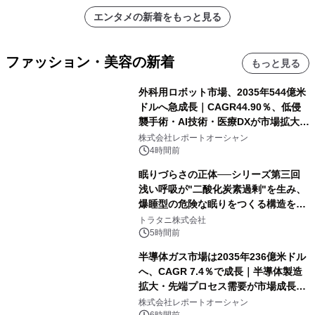
エンタメの新着をもっと見る
ファッション・美容の新着
もっと見る
外科用ロボット市場、2035年544億米
ドルへ急成長｜CAGR44.90％、低侵
襲手術・AI技術・医療DXが市場拡大を
牽引
株式会社レポートオーシャン
4時間前
眠りづらさの正体──シリーズ第三回
浅い呼吸が"二酸化炭素過剰"を生み、
爆睡型の危険な眠りをつくる構造を解
説
トラタニ株式会社
5時間前
半導体ガス市場は2035年236億米ドル
へ、CAGR 7.4％で成長｜半導体製造
拡大・先端プロセス需要が市場成長を
加速
株式会社レポートオーシャン
6時間前