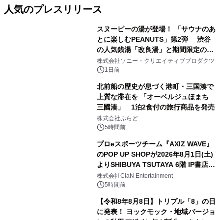
人気のプレスリリース
スヌーピーの湯が登場！ 「サウナのあ
とに楽しむPEANUTS」第2弾 渋谷
の人気銭湯「改良湯」と期間限定のコ
1
ラボレーション サウナイキタイコラ
株式会社ソニー・クリエイティブプロダクツ
ボグッズも発売決定！
1日前
北前船の歴史が息づく港町・三国湊で
上質な滞在を 「オーベルジュほまち
三國湊」 1泊2食付の旅行商品を発売
2
株式会社ぷらど
5時間前
プロeスポーツチーム『AXIZ WAVE』
のPOP UP SHOPが2026年8月1日(土)
よりSHIBUYA TSUTAYA 6階 IP書店で
3
開催決定！！
株式会社ClaN Entertainment
5時間前
【令和8年8月8日】トリプル「8」の日
に発表！ ヨックモック・地域バージョ