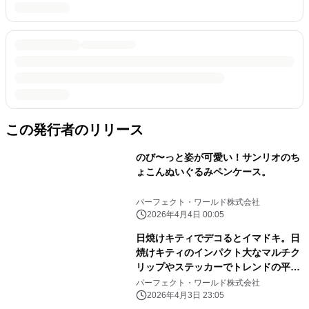
この発行者のリリース
のび〜っと姿が可愛い！サンリオのち
ょこんぬいぐるみペンケース。
パーフェクト・ワールド株式会社
2026年4月4日 00:05
日焼けキティでデコるとイマドキ。日
焼けキティのインパクト大なマルチク
リップやステッカーでトレンドの平成
レトロ感ばっちりです。
パーフェクト・ワールド株式会社
2026年4月3日 23:05