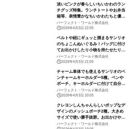
淡いピンクが春らしいちいかわのラン
チグッズ特集。ランチトートやお弁当
箱等、表情豊かなちいかわたちと優し
いピンク色に心和む
パーフェクト・ワールド株式会社
2026年4月3日 22:05
ベルトや紐にギュッと掴まるサンリオ
のちょこんぬいぐるみ！バッグに付け
てお出かけしたり小物を持たせたりと
自由に楽しめる！
パーフェクト・ワールド株式会社
2026年4月3日 21:05
チャーム単体でも使えるサンリオのペ
ンチャームキーホルダー5種。ペンや
ポーチ、キーホルダーに付けて自分だ
けのアレンジしよう
パーフェクト・ワールド株式会社
2026年4月3日 20:05
クレヨンしんちゃんらしいポップなデ
ザインのメッシュポーチ2種。大きめ
サイズで使い勝手抜群。お出かけや旅
行にぜひ！
パーフェクト・ワールド株式会社
2026年4月3日 19:05