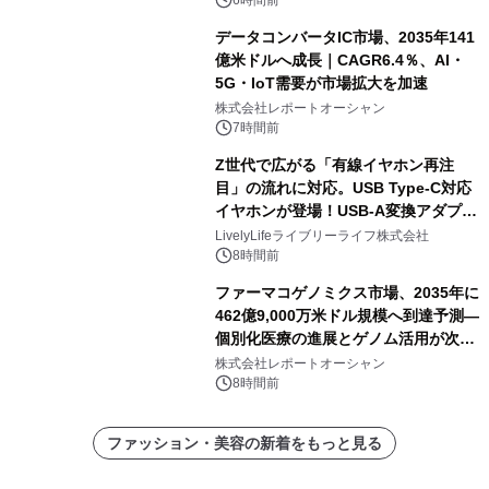
データコンバータIC市場、2035年141
億米ドルへ成長｜CAGR6.4％、AI・
5G・IoT需要が市場拡大を加速
株式会社レポートオーシャン
7時間前
Z世代で広がる「有線イヤホン再注
目」の流れに対応。USB Type-C対応
イヤホンが登場！USB-A変換アダプタ
ー付きでスマホからパソコンまで幅広
LivelyLifeライブリーライフ株式会社
く活用可能
8時間前
ファーマコゲノミクス市場、2035年に
462億9,000万米ドル規模へ到達予測―
個別化医療の進展とゲノム活用が次世
代ヘルスケア投資を加速
株式会社レポートオーシャン
8時間前
ファッション・美容の新着をもっと見る