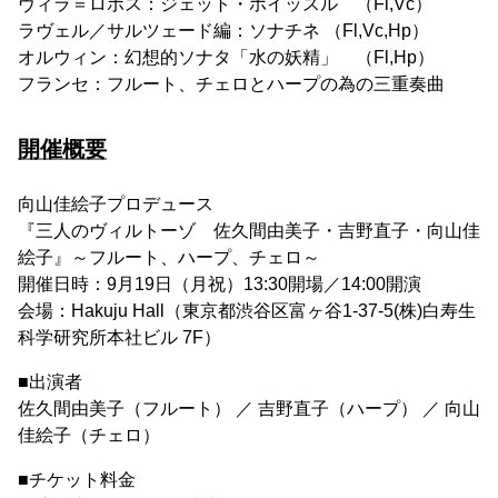
ヴィラ＝ロボス：ジェット・ホイッスル （Fl,Vc）
ラヴェル／サルツェード編：ソナチネ （Fl,Vc,Hp）
オルウィン：幻想的ソナタ「水の妖精」 （Fl,Hp）
フランセ：フルート、チェロとハープの為の三重奏曲
開催概要
向山佳絵子プロデュース
『三人のヴィルトーゾ 佐久間由美子・吉野直子・向山佳
絵子』～フルート、ハープ、チェロ～
開催日時：9月19日（月祝）13:30開場／14:00開演
会場：Hakuju Hall（東京都渋谷区富ヶ谷1-37-5(株)白寿生
科学研究所本社ビル 7F）
■出演者
佐久間由美子（フルート） ／ 吉野直子（ハープ） ／ 向山
佳絵子（チェロ）
■チケット料金