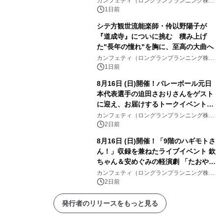
カンフェティ（ロングランプランニング株式
会社）
1日前
シテ方観世流能楽師・伶以野陽子が
『道成寺』についに挑む 積み上げ
た"長年の憧れ"を胸に、至高の大曲へ
カンフェティ（ロングランプランニング株式
会社）
1日前
8月16日 (日)開催！バレーボール元日
本代表選手の迫田さおりさんをゲスト
に迎え、お届けするトークイベント
『第4回 堀口はしのお話の会』チケッ
カンフェティ（ロングランプランニング株式
会社）
ト発売中
2日前
8月16日 (日)開催！「9階のハギモトさ
ん！」収録を兼ねたライブイベント 欽
ちゃん＆安めぐみの軽演劇 「たおやか
な心」 チケット販売中
カンフェティ（ロングランプランニング株式
会社）
2日前
発行者のリリースをもっと見る