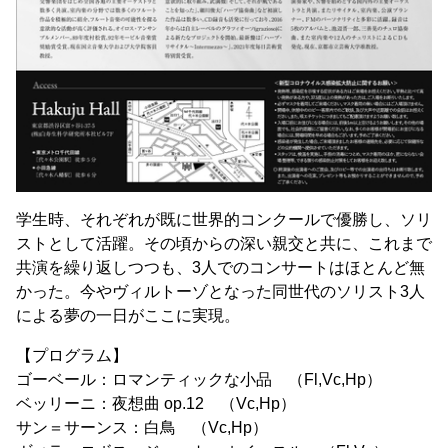
学生時、それぞれが既に世界的コンクールで優勝し、ソリ
ストとして活躍。その頃からの深い親交と共に、これまで
共演を繰り返しつつも、3人でのコンサートはほとんど無
かった。今やヴィルトーゾとなった同世代のソリスト3人
による夢の一日がここに実現。
【プログラム】
ゴーベール：ロマンティックな小品 （Fl,Vc,Hp）
ベッリーニ：夜想曲 op.12 （Vc,Hp）
サン＝サーンス：白鳥 （Vc,Hp）