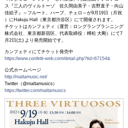
ス『三人のヴィルトーゾ 佐久間由美子・吉野直子・向山
佳絵子』～フルート、ハープ、チェロ～が9月19日（月祝
）にHakuju Hall（東京都渋谷区）にて開催されます。
チケットはカンフェティ（運営：ロングランプランニング
株式会社、東京都新宿区、代表取締役：榑松 大剛）にて7
月2日(土) より発売開始です。
カンフェティにてチケット発売中
https://www.confetti-web.com/detail.php?tid=67154&
公式ホームページ
http://maltamusic.net/
Twitter（@maltamusics）
https://twitter.com/maltamusics