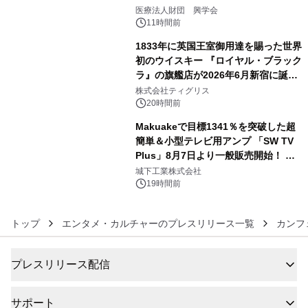
4
療計画」をテーマに専門監修
医療法人財団 興学会
11時間前
1833年に英国王室御用達を賜った世界
初のウイスキー 『ロイヤル・ブラック
ラ』の旗艦店が2026年6月新宿に誕
5
生 バカルディ ジャパンと連携した
株式会社ティグリス
没入型バー「BAR Arca」
20時間前
Makuakeで目標1341％を突破した超
簡単＆小型テレビ用アンプ 「SW TV
Plus」8月7日より一般販売開始！ ケ
6
ーブル1本つなぐだけ、テレビの音が
城下工業株式会社
ぐっと豊かに
19時間前
トップ
エンタメ・カルチャーのプレスリリース一覧
カンフ
プレスリリース配信
サポート