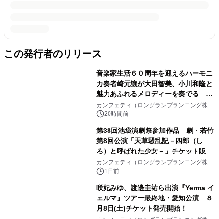
この発行者のリリース
音楽家生活６０周年を迎えるハーモニ
カ奏者崎元讓が大田智美、小川和隆と
魅力あふれるメロディーを奏でる
『ファンタスティック・トリオⅢ』チ
カンフェティ（ロングランプランニング株式
会社）
ケット8月24日(月)～発売開始！
20時間前
第38回池袋演劇祭参加作品 劇・若竹
第8回公演「天草騒乱記－四郎（し
ろ）と呼ばれた少女－」チケット販売
開始
カンフェティ（ロングランプランニング株式
会社）
1日前
咲妃みゆ、渡邊圭祐ら出演『Yerma イ
ェルマ』ツアー最終地・愛知公演 ８
月8日(土)チケット発売開始！