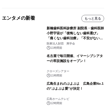
エンタメの新着
もっと見る
新橋歯科医科診療所 副院長・歯科医師
小野宇宙が「後悔しない歯科選び」
「痛くない歯科治療」「不安がない治
療計画」をテーマに専門監修
医療法人財団 興学会
11時間前
名古屋で毎日開催、イマーシブシアタ
ーの常設施設をオープン！
クローズシアター
11時間前
広島生まれのぷよぷよ 広島企業No.1
の“ぷよぷよ愛”が決定！
広島ホームテレビ
12時間前