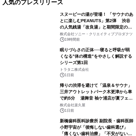
人気のプレスリリース
スヌーピーの湯が登場！ 「サウナのあ
とに楽しむPEANUTS」第2弾 渋谷
の人気銭湯「改良湯」と期間限定のコ
1
ラボレーション サウナイキタイコラ
株式会社ソニー・クリエイティブプロダクツ
ボグッズも発売決定！
19時間前
眠りづらさの正体──寝ると呼吸が弱
くなる"体の構造"をやさしく解説する
シリーズ第1回
2
トラタニ株式会社
1日前
帰りの渋滞を避けて「温泉＆サウナ」
三井アウトレットパーク木更津から車
で約5分 湯舞音 袖ケ浦店が夏フェア
3
メニューを提供
株式会社楽久屋
1日前
新橋歯科医科診療所 副院長・歯科医師
小野宇宙が「後悔しない歯科選び」
「痛くない歯科治療」「不安がない治