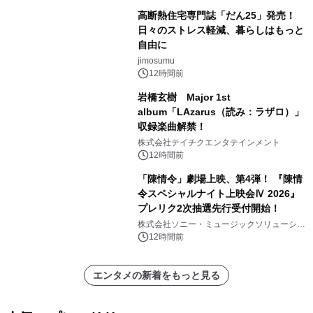
高断熱住宅専門誌「だん25」発売！
日々のストレス軽減、暮らしはもっと
自由に
jimosumu
12時間前
岩橋玄樹 Major 1st
album「LAzarus（読み：ラザロ）」
収録楽曲解禁！
株式会社テイチクエンタテインメント
12時間前
「陳情令」劇場上映、第4弾！ 『陳情
令スペシャルナイト上映会Ⅳ 2026』
プレリク2次抽選先行受付開始！
株式会社ソニー・ミュージックソリューショ
ンズ
12時間前
エンタメの新着をもっと見る