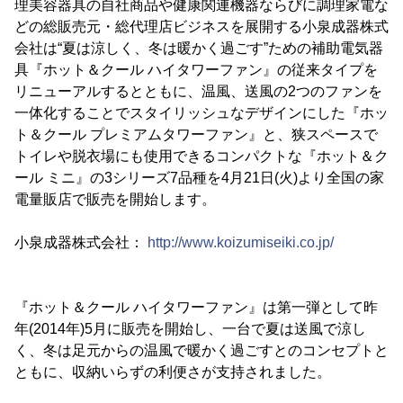
理美容器具の自社商品や健康関連機器ならびに調理家電な
どの総販売元・総代理店ビジネスを展開する小泉成器株式
会社は“夏は涼しく、冬は暖かく過ごす”ための補助電気器
具『ホット＆クール ハイタワーファン』の従来タイプを
リニューアルするとともに、温風、送風の2つのファンを
一体化することでスタイリッシュなデザインにした『ホッ
ト＆クール プレミアムタワーファン』と、狭スペースで
トイレや脱衣場にも使用できるコンパクトな『ホット＆ク
ール ミニ』の3シリーズ7品種を4月21日(火)より全国の家
電量販店で販売を開始します。
小泉成器株式会社：
http://www.koizumiseiki.co.jp/
『ホット＆クール ハイタワーファン』は第一弾として昨
年(2014年)5月に販売を開始し、一台で夏は送風で涼し
く、冬は足元からの温風で暖かく過ごすとのコンセプトと
ともに、収納いらずの利便さが支持されました。