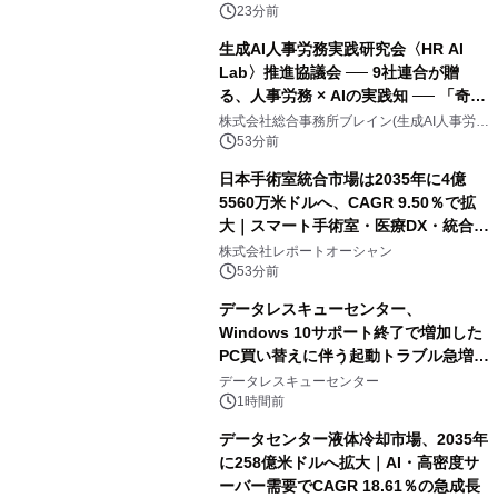
23分前
生成AI人事労務実践研究会〈HR AI
Lab〉推進協議会 ── 9社連合が贈
る、人事労務 × AIの実践知 ── 「奇跡
のセミナー」シリーズ始動！ HR × AI
株式会社総合事務所ブレイン(生成AI人事労務
実践研究会〈HR AI Lab〉推進協議会 事務局)
SEMINAR 2026
53分前
日本手術室統合市場は2035年に4億
5560万米ドルへ、CAGR 9.50％で拡
大｜スマート手術室・医療DX・統合シ
ステム導入が成長を加速
株式会社レポートオーシャン
53分前
データレスキューセンター、
Windows 10サポート終了で増加した
PC買い替えに伴う起動トラブル急増を
受け、 「PCが起動しない原因と対処
データレスキューセンター
法」を初心者向けに公開
1時間前
データセンター液体冷却市場、2035年
に258億米ドルへ拡大｜AI・高密度サ
ーバー需要でCAGR 18.61％の急成長