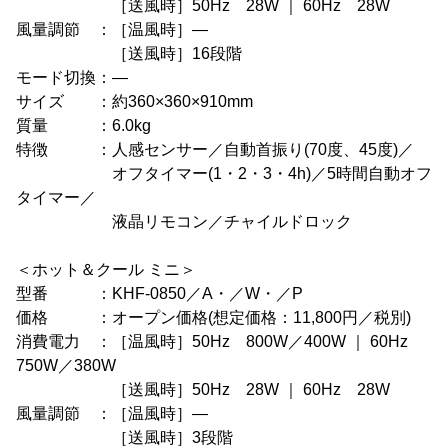
［送風時］50Hz 28W ｜ 60Hz 28W
風量調節 ：［温風時］―
［送風時］16段階
モード切換：―
サイズ ：約360×360×910mm
質量 ：6.0kg
特徴 ：人感センサー／自動首振り(70度、45度)／
オフタイマー(1・2・3・4h)／5時間自動オフ
タイマー／
液晶リモコン／チャイルドロック
＜ホット＆クール ミニ＞
型番 ：KHF-0850／A・／W・／P
価格 ：オープン価格(想定価格：11,800円／税別)
消費電力 ：［温風時］50Hz 800W／400W ｜ 60Hz
750W／380W
［送風時］50Hz 28W ｜ 60Hz 28W
風量調節 ：［温風時］―
［送風時］3段階