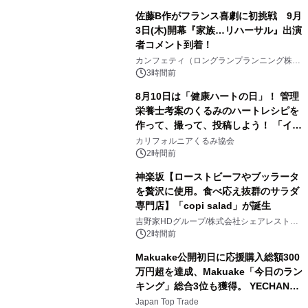
佐藤B作がフランス喜劇に初挑戦 9月
3日(木)開幕『家族…リハーサル』出演
者コメント到着！
3
カンフェティ（ロングランプランニング株式
会社）
3時間前
8月10日は「健康ハートの日」！ 管理
栄養士考案のくるみのハートレシピを
作って、撮って、投稿しよう！ 「イン
4
スタグラムフォトコンテスト」 8月
カリフォルニアくるみ協会
10日(月)よりスタート
2時間前
神楽坂【ローストビーフやブッラータ
を贅沢に使用。食べ応え抜群のサラダ
専門店】「copi salad」が誕生
5
吉野家HDグループ/株式会社シェアレストラ
ン
2時間前
Makuake公開初日に応援購入総額300
万円超を達成、Makuake「今日のラン
キング」総合3位も獲得。 YECHAN音
6
浴シンギングボウル第2弾の大型サイ
Japan Top Trade