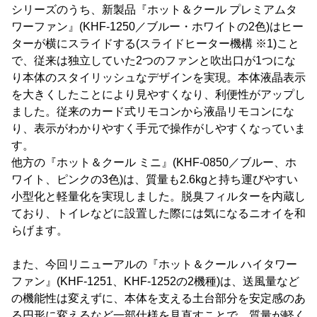
シリーズのうち、新製品『ホット＆クール プレミアムタ
ワーファン』(KHF-1250／ブルー・ホワイトの2色)はヒー
ターが横にスライドする(スライドヒーター機構 ※1)こと
で、従来は独立していた2つのファンと吹出口が1つにな
り本体のスタイリッシュなデザインを実現。本体液晶表示
を大きくしたことにより見やすくなり、利便性がアップし
ました。従来のカード式リモコンから液晶リモコンにな
り、表示がわかりやすく手元で操作がしやすくなっていま
す。
他方の『ホット＆クール ミニ』(KHF-0850／ブルー、ホ
ワイト、ピンクの3色)は、質量も2.6kgと持ち運びやすい
小型化と軽量化を実現しました。脱臭フィルターを内蔵し
ており、トイレなどに設置した際には気になるニオイを和
らげます。
また、今回リニューアルの『ホット＆クール ハイタワー
ファン』(KHF-1251、KHF-1252の2機種)は、送風量など
の機能性は変えずに、本体を支える土台部分を安定感のあ
る円形に変えるなど一部仕様を見直すことで、質量が軽く