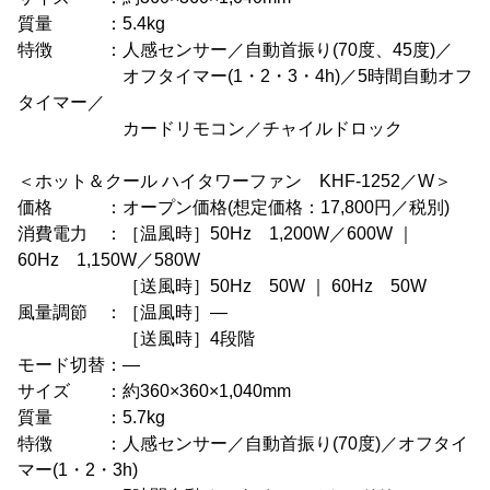
質量 ：5.4kg
特徴 ：人感センサー／自動首振り(70度、45度)／
オフタイマー(1・2・3・4h)／5時間自動オフ
タイマー／
カードリモコン／チャイルドロック
＜ホット＆クール ハイタワーファン KHF-1252／W＞
価格 ：オープン価格(想定価格：17,800円／税別)
消費電力 ：［温風時］50Hz 1,200W／600W ｜
60Hz 1,150W／580W
［送風時］50Hz 50W ｜ 60Hz 50W
風量調節 ：［温風時］―
［送風時］4段階
モード切替：―
サイズ ：約360×360×1,040mm
質量 ：5.7kg
特徴 ：人感センサー／自動首振り(70度)／オフタイ
マー(1・2・3h)