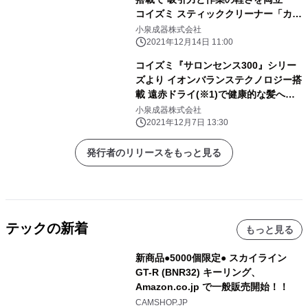
コイズミ スティッククリーナー「カル
スイ」を新発売
小泉成器株式会社
2021年12月14日 11:00
コイズミ『サロンセンス300』シリー
ズより イオンバランステクノロジー搭
載 遠赤ドライ(※1)で健康的な髪へと
導くヘアドライヤー新発売
小泉成器株式会社
2021年12月7日 13:30
発行者のリリースをもっと見る
テックの新着
もっと見る
新商品●5000個限定● スカイライン
GT-R (BNR32) キーリング、
Amazon.co.jp で一般販売開始！！
CAMSHOP.JP