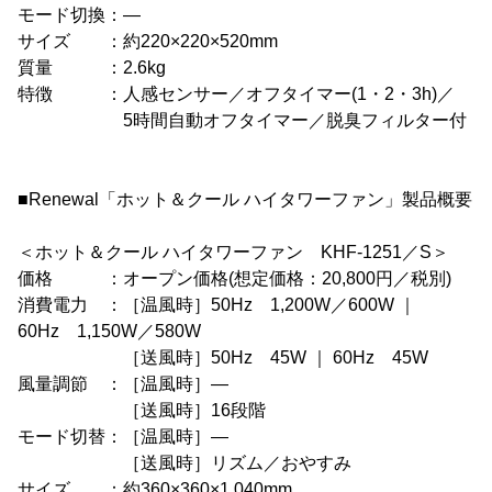
モード切換：―
サイズ ：約220×220×520mm
質量 ：2.6kg
特徴 ：人感センサー／オフタイマー(1・2・3h)／
5時間自動オフタイマー／脱臭フィルター付
■Renewal「ホット＆クール ハイタワーファン」製品概要
＜ホット＆クール ハイタワーファン KHF-1251／S＞
価格 ：オープン価格(想定価格：20,800円／税別)
消費電力 ：［温風時］50Hz 1,200W／600W ｜
60Hz 1,150W／580W
［送風時］50Hz 45W ｜ 60Hz 45W
風量調節 ：［温風時］―
［送風時］16段階
モード切替：［温風時］―
［送風時］リズム／おやすみ
サイズ ：約360×360×1,040mm