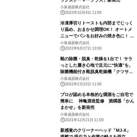
小泉成器株式会社
2022年10月4日 11:00
冷凍厚切りトーストも内部までじっく
り温め、おまかせ調理OK！ オートメ
ニューでパンをお好みの焼き色に！ マ
イコン式「オーブントースター」新発
小泉成器株式会社
売
2022年6月27日 13:00
靴の除菌・脱臭・乾燥を1台で！ サラ
っとした履き心地で足元に“快適”を。
除菌機能付き靴脱臭乾燥機「クツサ
ラ」新発売
小泉成器株式会社
2022年2月22日 11:00
プロが認める本格的な燗酒をご自宅で
簡単に 神亀酒造監修 酒燗器「かん
まかせ」を新発売
小泉成器株式会社
2021年12月21日 11:00
新感覚のクリーナーヘッド「MJ-X」
搭載で 吸引力と作業の軽さを両立