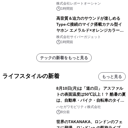
株式会社レポートオーシャン
1時間前
高音質＆迫力のサウンドが楽しめる
Type-C接続のマイク搭載カナル型イ
ヤホン エメラルド×オレンジカラーが
新登場！
株式会社サイバーガジェット
1時間前
テックの新着をもっと見る
ライフスタイルの新着
もっと見る
8月10日(月)は「道の日」 アスファル
トの表面温度は50℃以上！？ 酷暑の夏
は、自動車・バイク・自転車のタイヤ
バーストが増加 簡単にできる予防法
ハセガワモビリティ株式会社
をご紹介
8分前
世界のTAKANAKA、ロンドンのフェ
スに登場。ロンドンへの凱旋ライブ、