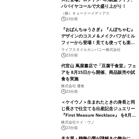
パパイヤコールで大盛り上がり！
（株）キョードーメディアス
13分前
『おぱんちゅうさぎ』『んぽちゃむ』
デザインのコスメ＆メイクパフがミル
フィーから登場！見ても使っても楽し
い、ポップでキュートなコレクショ
ライフスタイルカンパニー株式会社
ン。
23分前
代官山 蔦屋書店で「豆腐干食堂」フェ
アを 8月15日から開催、商品販売や試
食を実施
株式会社 優食
23分前
＜ケイウノ＞生まれたときの身長と同
じ長さで仕立てる出産記念ジュエリー
『First Measure Necklace』 を8月14
日(金)に発売
株式会社ケイ・ウノ
23分前
名古屋・鶴舞公園が謎解きの舞台に