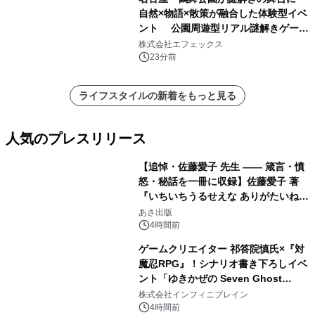
自然×物語×散策が融合した体験型イベ
ント 公園周遊型リアル謎解きゲーム
「クローバーの国とトランプの魔法」
株式会社エフェックス
開催決定
23分前
ライフスタイルの新着をもっと見る
人気のプレスリリース
【追悼・佐藤愛子 先生 —— 箴言・憤
怒・秘話を一冊に収録】佐藤愛子 著
『いちいちうるせえな ありがたいね』
1
2026年8月24日（月）発売
あさ出版
4時間前
ゲームクリエイター 祁答院慎氏×『対
魔忍RPG』！シナリオ書き下ろしイベ
ント「ゆきかぜの Seven Ghost
2
Stories」特設サイト＆特別動画を公
株式会社インフィニブレイン
開！
4時間前