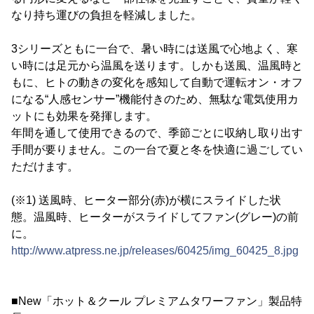
なり持ち運びの負担を軽減しました。
3シリーズともに一台で、暑い時には送風で心地よく、寒
い時には足元から温風を送ります。しかも送風、温風時と
もに、ヒトの動きの変化を感知して自動で運転オン・オフ
になる“人感センサー”機能付きのため、無駄な電気使用カ
ットにも効果を発揮します。
年間を通して使用できるので、季節ごとに収納し取り出す
手間が要りません。この一台で夏と冬を快適に過ごしてい
ただけます。
(※1) 送風時、ヒーター部分(赤)が横にスライドした状
態。温風時、ヒーターがスライドしてファン(グレー)の前
に。
http://www.atpress.ne.jp/releases/60425/img_60425_8.jpg
■New「ホット＆クール プレミアムタワーファン」製品特