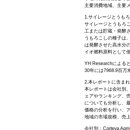
主要消費地域、主要
1.サイレージとうも
サイレージとうもろ
工または貯蔵・発酵
うもろこしの種子は
は発酵させた高水分
イオ燃料原料として
YH Research
30年には7968.9
2.本レポートに含ま
本レポートは会社別
ェアやランキング、
についても分析し、
価格の分析を行い、
地域の市場規模、売
会社別：Corteva Agris