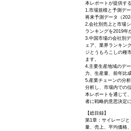
本レポートが提供す
1.市場規模と予測デ
将来予測データ（20
2.会社別売上と市場
ランキングを2019年
3.中国市場の会社別
ェア、業界ランキング
ジとうもろこしの種
ます。
4.主要生産地域のデ
力、生産量、前年比
5.産業チェーンの分
分析し、市場内での
本レポートを通じて
者に戦略的意思決定
【総目録】
第1章：サイレージ
量、売上、平均価格