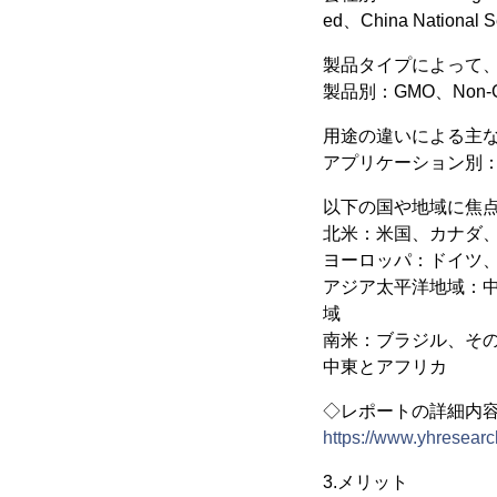
ed、China National S
製品タイプによって
製品別：GMO、Non-
用途の違いによる主
アプリケーション別：Farm 
以下の国や地域に焦
北米：米国、カナダ
ヨーロッパ：ドイツ
アジア太平洋地域：
域
南米：ブラジル、そ
中東とアフリカ
◇レポートの詳細内
https://www.yhresearc
3.メリット