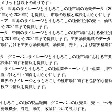
るメリットは以下の通りです：
ータ：世界のサイレージとうもろこしの種市場の過去データ（201
24年から2030年）を提供し、市場の規模と成長を明らかにしま
シェア：世界のサイレージとうもろこしの種会社別の売上、価
から2024年まで提供します。
データ：中国のサイレージとうもろこしの種市場における会社
を2019年から2024年まで提供します。主要消費地域のデー
市場における主要な消費地域、消費量、売上、および需要構造
ータ：グローバルサイレージとうもろこしの種市場における主
成長率に関する情報を提供します。
析：サイレージとうもろこしの種産業チェーン（川上産業、川
位置づけと相互関係を明らかにします。
、世界のサイレージとうもろこしの種市場に関する包括的な情
に役立つ情報を提供します。
とうもろこしの種の製品範囲、グローバルの販売量、売上、平均
、発展機会、課題、動向、政策について説明する。