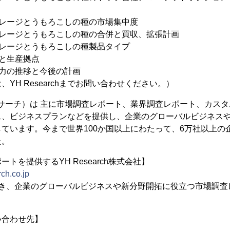
イレージとうもろこしの種の市場集中度
イレージとうもろこしの種の合併と買収、拡張計画
イレージとうもろこしの種製品タイプ
社と生産拠点
能力の推移と今後の計画
YH Researchまでお問い合わせください。）
（YHリサーチ）は 主に市場調査レポート、業界調査レポート、カス
ス、ビジネスプランなどを提供し、企業のグローバルビジネス
ています。今まで世界100か国以上にわたって、6万社以上の
た。
トを提供するYH Research株式会社】
ch.co.jp
置き、企業のグローバルビジネスや新分野開拓に役立つ市場調査
い合わせ先】