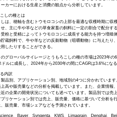
メーカーにおける生産と消費の観点から分析しています。
ろこしの種とは
こしは、穂軸を含むトウモロコシの上部を最適な収穫時期に収
させ、主に牛や羊などの草食家畜の飼料に一定の割合で配分する
、受粉と受精によってトウモロコシに成長する能力を持つ増殖
の貯蔵飼料で、牛や羊などの反芻動物（咀嚼動物）に与えたり
使用したりすることができる。
によるとのグローバルサイレージとうもろこしの種の市場は2023年の6
百万米ドルに成長し、2024年から2030年の間にCAGRは3.6%
れる内訳
、製品別、アプリケーション別、地域別の4つに分かれています
売上高や販売量などの分析を掲載しています。また、企業情報
最近の企業の開発状況についても述べています。製品別では売
アプリケーション別では売上、販売量、価格に基づいて分析を
上、販売量、市場シェアなどを予測されています。
cience、Bayer、Syngenta、KWS、Limagrain、Denghai、Beid