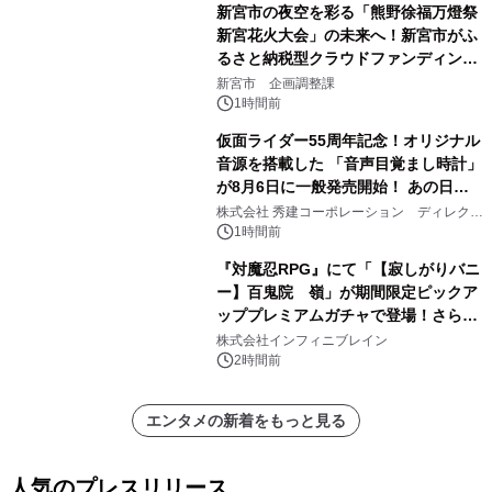
新宮市の夜空を彩る「熊野徐福万燈祭
新宮花火大会」の未来へ！新宮市がふ
るさと納税型クラウドファンディング
を開始
新宮市 企画調整課
1時間前
仮面ライダー55周年記念！オリジナル
音源を搭載した 「音声目覚まし時計」
が8月6日に一般発売開始！ あの日の
大興奮が今甦る
株式会社 秀建コーポレーション ディレクト
アートギャラリー
1時間前
『対魔忍RPG』にて「【寂しがりバニ
ー】百鬼院 嶺」が期間限定ピックア
ッププレミアムガチャで登場！さらに
マップイベント「バニーとヨミハラク
株式会社インフィニブレイン
ライシス」が開催！
2時間前
エンタメの新着をもっと見る
人気のプレスリリース