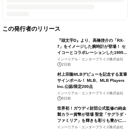
この発行者のリリース
『頭文字D』より、高橋啓介の「RX-
7」をイメージした腕時計が登場！ セ
イコーとコラボレーションした1995点
の限定モデル
インペリアル・エンタープライズ株式会社
2日前
村上宗隆MLBデビューを記念する直筆
サインボール！ MLB、MLB Players
Inc.公認/限定200点
インペリアル・エンタープライズ株式会社
6日前
世界初！ガウディ財団公式監修の純金
製カラー貨幣が登場 聖堂「サグラダ・
ファミリア」を輝きも彩りも豊かに表
現
インペリアル・エンタープライズ株式会社