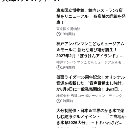
東京国立博物館、館内レストラン3店
舗をリニューアル 各店舗の詳細を発
表！
1
東京国立博物館
19時間前
神戸アンパンマンこどもミュージアム
＆モールに 新たな遊び場が誕生！
2027年2月「ぼうけんアイランド」が
2
オープン
神戸アンパンマンこどもミュージアム＆モー
ル
19時間前
仮面ライダー55周年記念！オリジナル
音源を搭載した 「音声目覚まし時計」
が8月6日に一般発売開始！ あの日の
3
大興奮が今甦る
株式会社 秀建コーポレーション ディレクト
アートギャラリー
1時間前
大分初開催・日本＆世界のかき氷で楽
しむ納涼グルメイベント 「ご当地か
き氷祭2026大分」 ～トキハわさだタ
4