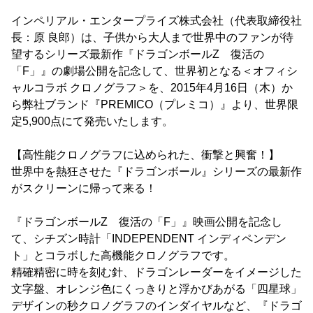
インペリアル・エンタープライズ株式会社（代表取締役社
長：原 良郎）は、子供から大人まで世界中のファンが待
望するシリーズ最新作『ドラゴンボールZ 復活の
「F」』の劇場公開を記念して、世界初となる＜オフィシ
ャルコラボ クロノグラフ＞を、2015年4月16日（木）か
ら弊社ブランド『PREMICO（プレミコ）』より、世界限
定5,900点にて発売いたします。
【高性能クロノグラフに込められた、衝撃と興奮！】
世界中を熱狂させた『ドラゴンボール』シリーズの最新作
がスクリーンに帰って来る！
『ドラゴンボールZ 復活の「F」』映画公開を記念し
て、シチズン時計「INDEPENDENT インディペンデン
ト」とコラボした高機能クロノグラフです。
精確精密に時を刻む針、ドラゴンレーダーをイメージした
文字盤、オレンジ色にくっきりと浮かびあがる「四星球」
デザインの秒クロノグラフのインダイヤルなど、『ドラゴ