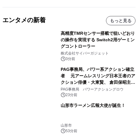
エンタメの新着
もっと見る
高精度TMRセンサー搭載で狙いどおり
の操作を実現する Switch2用ゲーミン
グコントローラー
株式会社サイバーガジェット
3分前
PAG事務局、パワー系アクション確立
者 元アームレスリング日本王者のア
クション俳優・大東賢、 倉田保昭主演
映画『夢物語』で倉田保昭、 サモ・ハ
PAG事務局 パワーアクショングロウ
ン・キンポーと共演 国際舞台へ活躍
23分前
の場を広げる
山形市ラーメン広報大使が誕生！
山形市
53分前