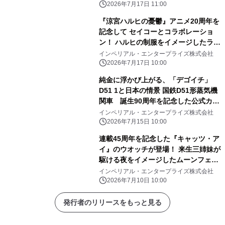
2026年7月17日 11:00
『涼宮ハルヒの憂鬱』アニメ20周年を
記念して セイコーとコラボレーショ
ン！ ハルヒの制服をイメージしたライ
トブルーの腕時計が登場
インペリアル・エンタープライズ株式会社
2026年7月17日 10:00
純金に浮かび上がる、「デゴイチ」
D51 1と日本の情景 国鉄D51形蒸気機
関車 誕生90周年を記念した公式カラ
ー金貨が登場！
インペリアル・エンタープライズ株式会社
2026年7月15日 10:00
連載45周年を記念した『キャッツ・ア
イ』のウオッチが登場！ 来生三姉妹が
駆ける夜をイメージしたムーンフェイ
ズウオッチ
インペリアル・エンタープライズ株式会社
2026年7月10日 10:00
発行者のリリースをもっと見る